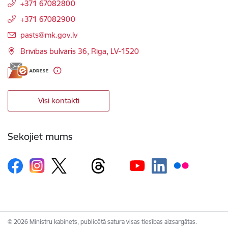
+371 67082800
+371 67082900
E-pasts:
pasts@mk.gov.lv
Brīvības bulvāris 36, Rīga, LV-1520
Visi kontakti
Sekojiet mums
© 2026 Ministru kabinets, publicētā satura visas tiesības aizsargātas.