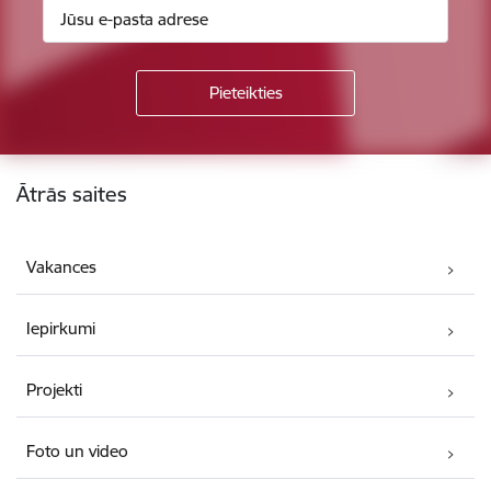
Kājene
Ātrās saites
Vakances
Iepirkumi
Projekti
Foto un video