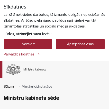
Pāriet uz lapas saturu
Sīkdatnes
Spied
lai meklētu
Enter
Lai šī tīmekļvietne darbotos, tā izmanto obligāti nepieciešamās
sīkdatnes. Ar Jūsu piekrišanu papildus šajā vietnē var tikt
izmantotas statistikas un sociālo mediju sīkdatnes.
Lūdzu, atzīmējiet savu izvēli:
Noraidīt
Apstiprināt visas
Pārvaldīt sīkdatnes
Sākums
Ministru kabineta sēde
Ministru kabineta sēde