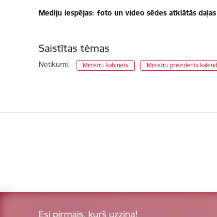
Mediju iespējas: foto un video sēdes atklātās daļa
Saistītas tēmas
Notikumi:
Ministru kabinets
Ministru prezidenta kalen
Esi pirmais, kurš uzzina!