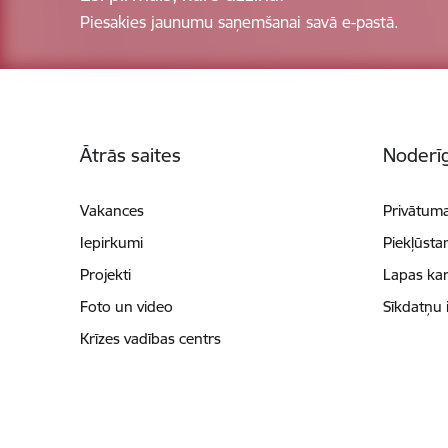
Piesakies jaunumu saņemšanai savā e-pastā.
Kājene
Ātrās saites
Noderīg
Vakances
Privātuma
Iepirkumi
Piekļūsta
Projekti
Lapas kar
Foto un video
Sīkdatņu 
Krīzes vadības centrs