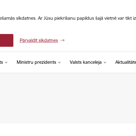
iešamās sīkdatnes. Ar Jūsu piekrišanu papildus šajā vietnē var tikt i
Pārvaldīt sīkdatnes
ts
Ministru prezidents
Valsts kanceleja
Aktualitāt