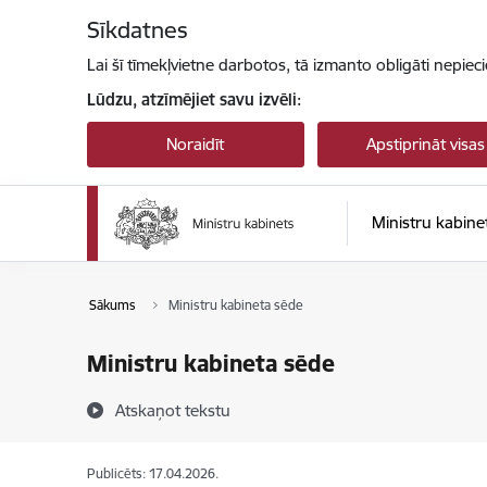
Pāriet uz lapas saturu
Sīkdatnes
Lai šī tīmekļvietne darbotos, tā izmanto obligāti nepiec
Lūdzu, atzīmējiet savu izvēli:
Noraidīt
Apstiprināt visas
Ministru kabine
Sākums
Ministru kabineta sēde
Ministru kabineta sēde
Atskaņot tekstu
Publicēts: 17.04.2026.