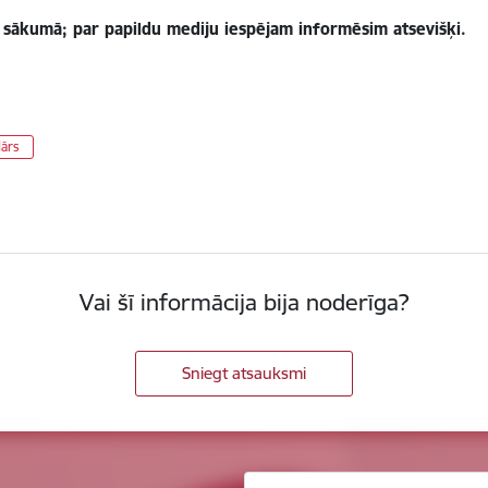
s sākumā; par papildu mediju iespējam informēsim atsevišķi.
dārs
Vai šī informācija bija noderīga?
Sniegt atsauksmi