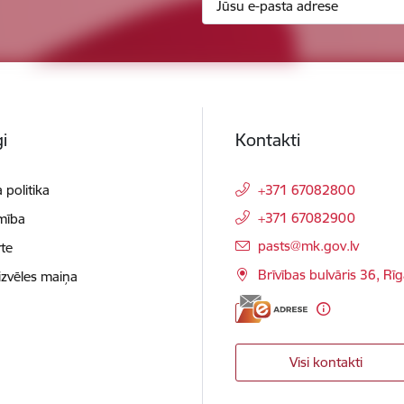
i
Kontakti
 politika
+371 67082800
+371 67082900
mība
E-pasts:
pasts@mk.gov.lv
te
Brīvības bulvāris 36, Rī
izvēles maiņa
Visi kontakti