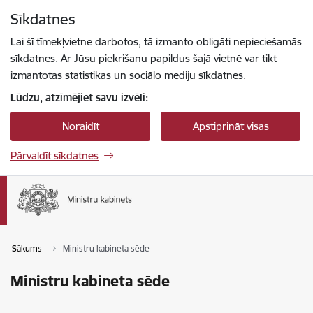
Pāriet uz lapas saturu
Sīkdatnes
Spied
lai meklētu
Enter
Lai šī tīmekļvietne darbotos, tā izmanto obligāti nepieciešamās
sīkdatnes. Ar Jūsu piekrišanu papildus šajā vietnē var tikt
izmantotas statistikas un sociālo mediju sīkdatnes.
Lūdzu, atzīmējiet savu izvēli:
Noraidīt
Apstiprināt visas
Pārvaldīt sīkdatnes
Sākums
Ministru kabineta sēde
Ministru kabineta sēde