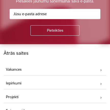
Piesakies jaunumu saņemšanai savā e-pastā.
Kājene
Ātrās saites
Vakances
Iepirkumi
Projekti