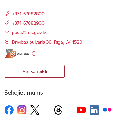
+371 67082800
+371 67082900
E-pasts:
pasts@mk.gov.lv
Brīvības bulvāris 36, Rīga, LV-1520
Visi kontakti
Sekojiet mums