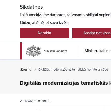
Pāriet uz lapas saturu
Sīkdatnes
Lai šī tīmekļvietne darbotos, tā izmanto obligāti nepiec
Lūdzu, atzīmējiet savu izvēli:
Noraidīt
Apstiprināt visas
Ministru kabine
Sākums
Digitālās modernizācijas tematiskās komitejas sēde
Digitālās modernizācijas tematiskās 
Publicēts: 20.03.2025.