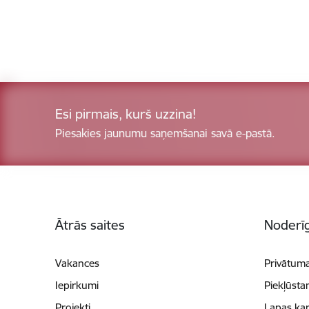
Esi pirmais, kurš uzzina!
Piesakies jaunumu saņemšanai savā e-pastā.
Kājene
Ātrās saites
Noderīg
Vakances
Privātuma
Iepirkumi
Piekļūsta
Projekti
Lapas kar