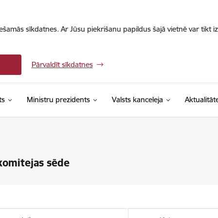
iešamās sīkdatnes. Ar Jūsu piekrišanu papildus šajā vietnē var tikt i
Pārvaldīt sīkdatnes
ts
Ministru prezidents
Valsts kanceleja
Aktualitāt
komitejas sēde