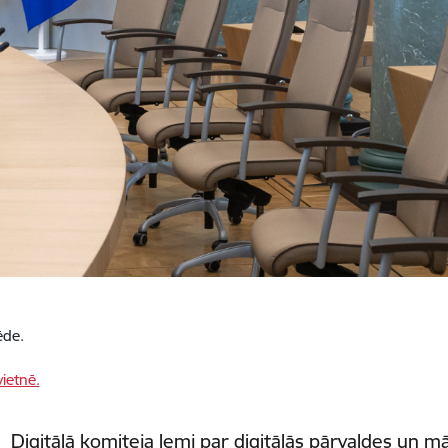
ēde.
ietnē.
Digitālā komiteja lemj par digitālās pārvaldes un māk