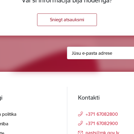
Vai šī informācija bija noderīga?
Sniegt atsauksmi
i
Kontakti
 politika
+371 67082800
+371 67082900
mība
E-pasts:
pasts@mk.gov.lv
te