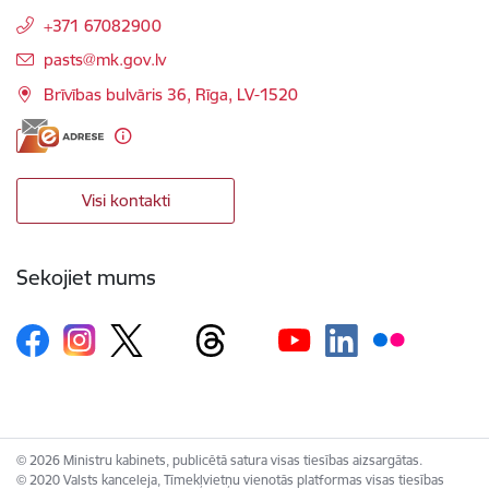
+371 67082900
E-pasts:
pasts@mk.gov.lv
Brīvības bulvāris 36, Rīga, LV-1520
Visi kontakti
Sekojiet mums
© 2026 Ministru kabinets, publicētā satura visas tiesības aizsargātas.
© 2020 Valsts kanceleja, Tīmekļvietņu vienotās platformas visas tiesības