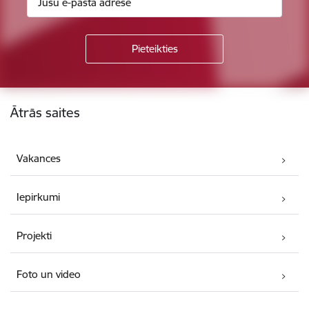
Kājene
Ātrās saites
Vakances
Iepirkumi
Projekti
Foto un video