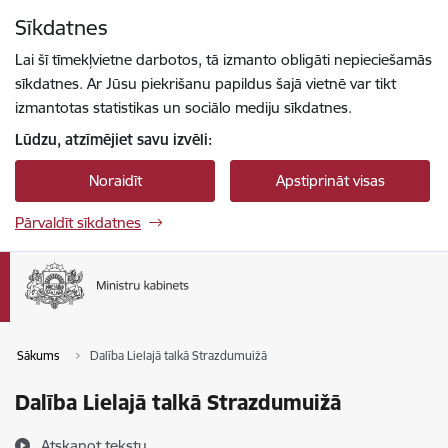
Pāriet uz lapas saturu
Sīkdatnes
Spied
lai meklētu
Enter
Lai šī tīmekļvietne darbotos, tā izmanto obligāti nepieciešamās
sīkdatnes. Ar Jūsu piekrišanu papildus šajā vietnē var tikt
izmantotas statistikas un sociālo mediju sīkdatnes.
Lūdzu, atzīmējiet savu izvēli:
Noraidīt
Apstiprināt visas
Pārvaldīt sīkdatnes
Sākums
Dalība Lielajā talkā Strazdumuižā
Dalība Lielajā talkā Strazdumuižā
Atskaņot tekstu