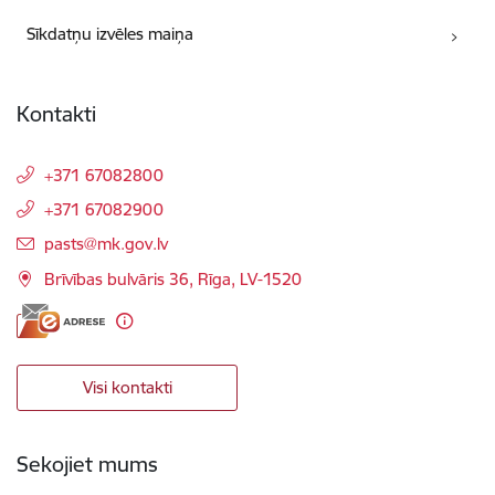
Sīkdatņu izvēles maiņa
Kontakti
+371 67082800
+371 67082900
E-pasts:
pasts@mk.gov.lv
Brīvības bulvāris 36, Rīga, LV-1520
Visi kontakti
Sekojiet mums