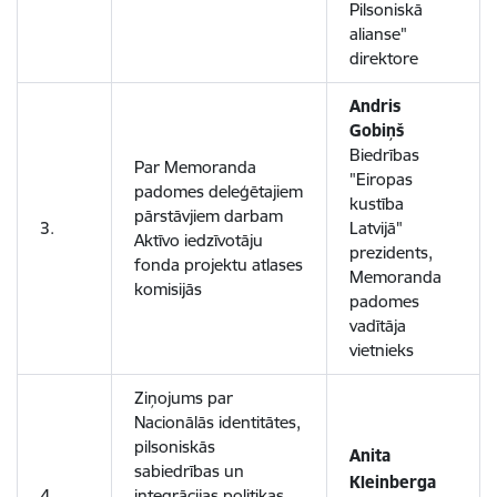
Pilsoniskā
alianse"
direktore
Andris
Gobiņš
Biedrības
Par Memoranda
"Eiropas
padomes deleģētajiem
kustība
pārstāvjiem darbam
3.
Latvijā"
Aktīvo iedzīvotāju
prezidents,
fonda projektu atlases
Memoranda
komisijās
padomes
vadītāja
vietnieks
Ziņojums par
Nacionālās identitātes,
pilsoniskās
Anita
sabiedrības un
Kleinberga
4.
integrācijas politikas