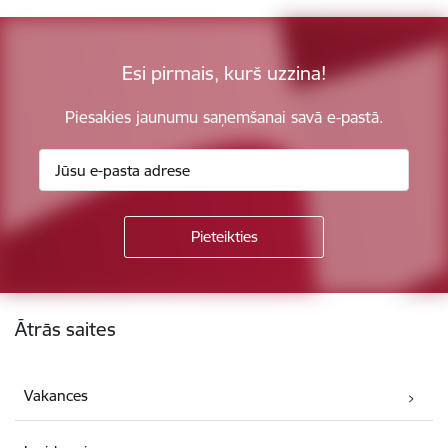
Esi pirmais, kurš uzzina!
Piesakies jaunumu saņemšanai savā e-pastā.
Kājene
Ātrās saites
Vakances