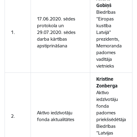
Gobiņš
Biedrības
17.06.2020. sēdes
"Eiropas
protokola un
kustība
1.
29.07.2020. sēdes
Latvijā"
darba kārtības
prezidents,
apstiprināšana
Memoranda
padomes
vadītāja
vietnieks
Kristīne
Zonberga
Aktīvo
iedzīvotāju
fonda
Aktīvo iedzīvotāju
padomes
2.
fonda aktualitātes
priekšsēdētāja
Biedrības
"Latvijas