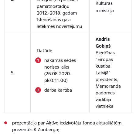
Kultūras
pamatnostādņu
ministrija
2012.-2018. gadam
īstenošanas gala
ietekmes novērtējumu
Andris
Gobiņš
Dažādi:
Biedrības
"Eiropas
nākamās sēdes
kustība
norises laiks
5.
Latvijā"
(26.08.2020.
prezidents,
pkst.11.00)
Memoranda
darba kārtība
padomes
vadītāja
vietnieks
prezentācija par Aktīvo iedzīvotāju fonda aktualitātēm,
prezentēs K.Zonberga;