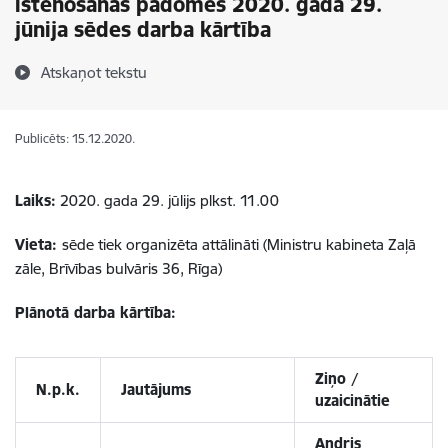
īstenošanas padomes 2020. gada 29.
jūnija sēdes darba kārtība
Atskaņot tekstu
Publicēts: 15.12.2020.
Laiks:
2020. gada 29. jūlijs plkst. 11.00
Vieta:
sēde tiek organizēta attālināti (Ministru kabineta Zaļā
zāle, Brīvības bulvāris 36, Rīga)
Plānotā darba kārtība:
Ziņo /
N.p.k.
Jautājums
uzaicinātie
Andris