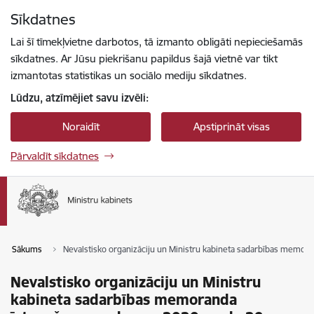
Pāriet uz lapas saturu
Sīkdatnes
Spied
lai meklētu
Enter
Lai šī tīmekļvietne darbotos, tā izmanto obligāti nepieciešamās
sīkdatnes. Ar Jūsu piekrišanu papildus šajā vietnē var tikt
izmantotas statistikas un sociālo mediju sīkdatnes.
Lūdzu, atzīmējiet savu izvēli:
Noraidīt
Apstiprināt visas
Pārvaldīt sīkdatnes
Sākums
Nevalstisko organizāciju un Ministru kabineta sadarbības memora
Nevalstisko organizāciju un Ministru
kabineta sadarbības memoranda