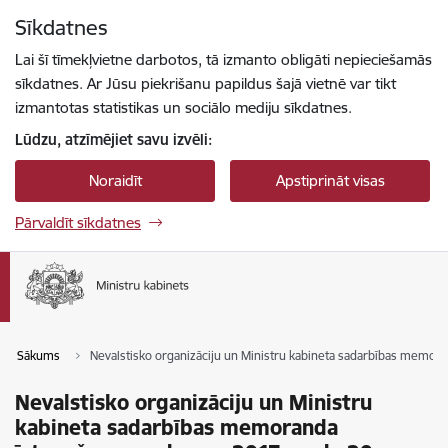
Pāriet uz lapas saturu
Sīkdatnes
Spied
lai meklētu
Enter
Lai šī tīmekļvietne darbotos, tā izmanto obligāti nepieciešamās
sīkdatnes. Ar Jūsu piekrišanu papildus šajā vietnē var tikt
izmantotas statistikas un sociālo mediju sīkdatnes.
Lūdzu, atzīmējiet savu izvēli:
Noraidīt
Apstiprināt visas
Pārvaldīt sīkdatnes
Sākums
Nevalstisko organizāciju un Ministru kabineta sadarbības memor
Nevalstisko organizāciju un Ministru
kabineta sadarbības memoranda