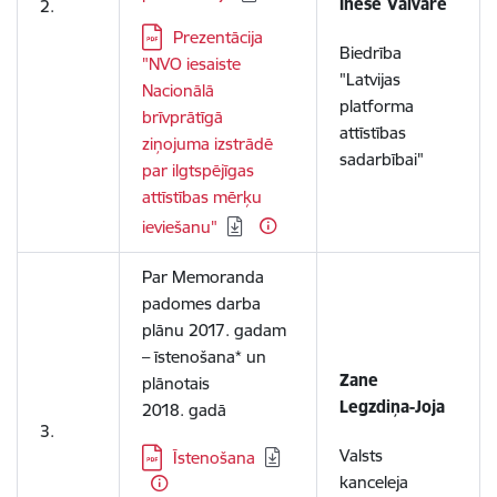
Inese Vaivare
2.
Lejupielādēt:
Prezentācija
Biedrība
"NVO iesaiste
"Latvijas
Nacionālā
platforma
brīvprātīgā
attīstības
ziņojuma izstrādē
sadarbībai"
par ilgtspējīgas
attīstības mērķu
ieviešanu"
Par Memoranda
padomes darba
plānu 2017. gadam
– īstenošana* un
Zane
plānotais
Legzdiņa-Joja
2018. gadā
3.
Lejupielādēt:
Valsts
Īstenošana
kanceleja