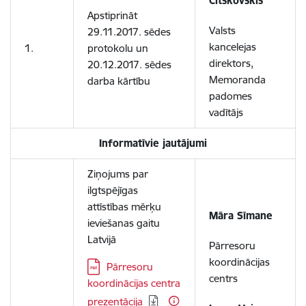
Citskovskis
Apstiprināt
Valsts
29.11.2017. sēdes
kancelejas
1.
protokolu un
direktors,
20.12.2017. sēdes
Memoranda
darba kārtību
padomes
vadītājs
Informatīvie jautājumi
Ziņojums par
ilgtspējīgas
attīstības mērķu
Māra Sīmane
ieviešanas gaitu
Latvijā
Pārresoru
koordinācijas
Lejupielādēt:
Pārresoru
centrs
koordinācijas centra
prezentācija