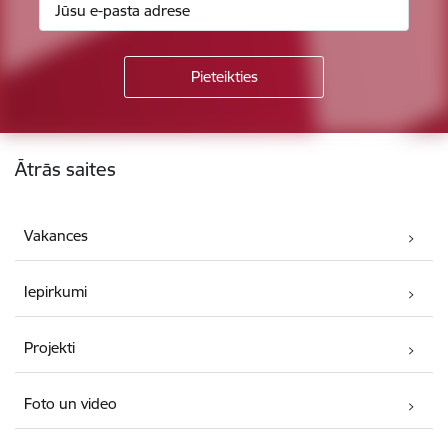
Kājene
Ātrās saites
Vakances
Iepirkumi
Projekti
Foto un video