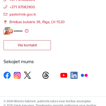
+371 67082900
E-pasts:
pasts@mk.gov.lv
Brīvības bulvāris 36, Rīga, LV-1520
Visi kontakti
Sekojiet mums
© 2026 Ministru kabinets, publicētā satura visas tiesības aizsargātas.
© 2020 Valsts kanceleja, Tīmekļvietņu vienotās platformas visas tiesības