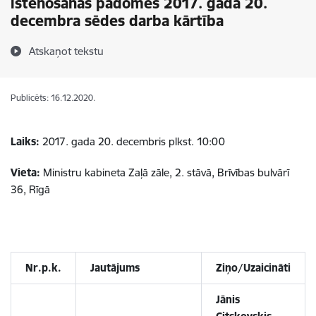
īstenošanas padomes 2017. gada 20.
decembra sēdes darba kārtība
Atskaņot tekstu
Publicēts: 16.12.2020.
Laiks:
2017. gada 20. decembris plkst. 10:00
Vieta:
Ministru kabineta Zaļā zāle, 2. stāvā, Brīvības bulvārī
36, Rīgā
Nr.p.k.
Jautājums
Ziņo/Uzaicināti
Jānis