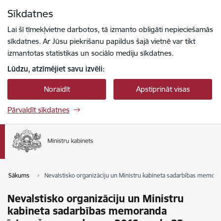
Pāriet uz lapas saturu
Sīkdatnes
Spied
lai meklētu
Enter
Lai šī tīmekļvietne darbotos, tā izmanto obligāti nepieciešamās
sīkdatnes. Ar Jūsu piekrišanu papildus šajā vietnē var tikt
izmantotas statistikas un sociālo mediju sīkdatnes.
Lūdzu, atzīmējiet savu izvēli:
Noraidīt
Apstiprināt visas
Pārvaldīt sīkdatnes
Sākums
Nevalstisko organizāciju un Ministru kabineta sadarbības memor
Nevalstisko organizāciju un Ministru
kabineta sadarbības memoranda