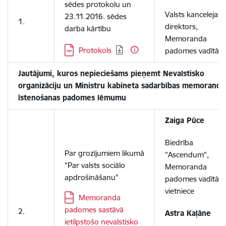
sēdes protokolu un
Valsts kancelejas
23.11.2016. sēdes
1.
direktors,
darba kārtību
Memoranda
Lejupielādēt:
Protokols
padomes vadītājs
Jautājumi, kuros nepieciešams pieņemt Nevalstisko
organizāciju un Ministru kabineta sadarbības memoranda
īstenošanas padomes lēmumu
Zaiga Pūce
Biedrība
Par grozījumiem likumā
"Ascendum",
"Par valsts sociālo
Memoranda
apdrošināšanu"
padomes vadītāja
vietniece
Lejupielādēt:
Memoranda
padomes sastāvā
2.
Astra Kaļāne
ietilpstošo nevalstisko