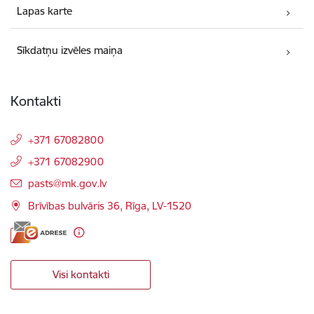
Lapas karte
Sīkdatņu izvēles maiņa
Kontakti
+371 67082800
+371 67082900
E-pasts:
pasts@mk.gov.lv
Brīvības bulvāris 36, Rīga, LV-1520
Visi kontakti