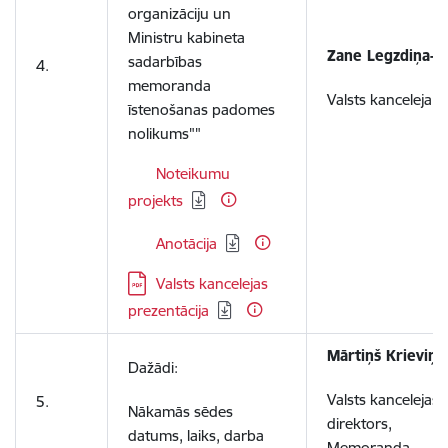
organizāciju un
Ministru kabineta
Zane Legzdiņa-Jo
sadarbības
4.
memoranda
Valsts kanceleja
īstenošanas padomes
nolikums""
Lejupielādēt:
Noteikumu
projekts
Lejupielādēt:
Anotācija
Lejupielādēt:
Valsts kancelejas
prezentācija
Mārtiņš Krieviņš
Dažādi:
Valsts kancelejas
5.
Nākamās sēdes
direktors,
datums, laiks, darba
Memoranda