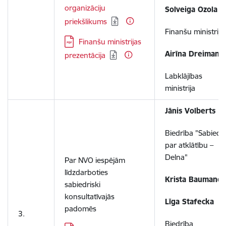
organizāciju
Solveiga Ozola
priekšlikums
Finanšu ministrija
Lejupielādēt:
Finanšu ministrijas
Airīna Dreimane
prezentācija
Labklājības
ministrija
Jānis Volberts
Biedrība "Sabiedr
par atklātību –
Delna"
Par NVO iespējām
līdzdarboties
Krista Baumane
sabiedriski
konsultatīvajās
Līga Stafecka
padomēs
3.
Biedrība