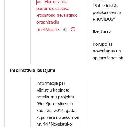
Lejupielādēt:
Memoranda
"Sabiedriskās
padomes sastāvā
politikas centrs
ietilpstošo nevalstisko
PROVIDUS"
organizāciju
priekšlikums
Ilze Jurča
Korupcijas
novēršanas un
apkarošanas biro
Informatīvie jautājumi
Informācija par
Ministru kabineta
noteikumu projektu
"Grozījumi Ministru
kabineta 2014. gada
7. janvāra noteikumos
Nr. 14 "Nevalstisko