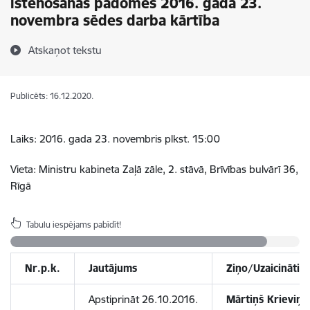
īstenošanas padomes 2016. gada 23.
novembra sēdes darba kārtība
Atskaņot tekstu
Publicēts: 16.12.2020.
Laiks: 2016. gada 23. novembris plkst. 15:00
Vieta: Ministru kabineta Zaļā zāle, 2. stāvā, Brīvības bulvārī 36,
Rīgā
Tabulu iespējams pabīdīt!
Nr.p.k.
Jautājums
Ziņo/Uzaicināti
Apstiprināt 26.10.2016.
Mārtiņš Krieviņš