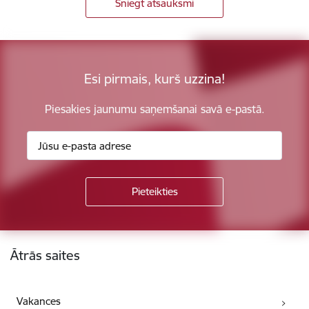
Sniegt atsauksmi
Esi pirmais, kurš uzzina!
Piesakies jaunumu saņemšanai savā e-pastā.
Kājene
Ātrās saites
Vakances