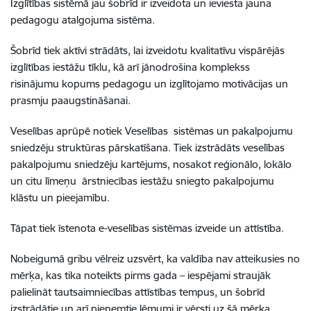
Izglītības sistēmā jau šobrīd ir izveidota un ieviesta jauna
pedagogu atalgojuma sistēma.
Šobrīd tiek aktīvi strādāts, lai izveidotu kvalitatīvu vispārējās
izglītības iestāžu tīklu, kā arī jānodrošina komplekss
risinājumu kopums pedagogu un izglītojamo motivācijas un
prasmju paaugstināšanai.
Veselības aprūpē notiek Veselības sistēmas un pakalpojumu
sniedzēju struktūras pārskatīšana. Tiek izstrādāts veselības
pakalpojumu sniedzēju kartējums, nosakot reģionālo, lokālo
un citu līmeņu ārstniecības iestāžu sniegto pakalpojumu
klāstu un pieejamību.
Tāpat tiek īstenota e-veselības sistēmas izveide un attīstība.
Nobeigumā gribu vēlreiz uzsvērt, ka valdība nav atteikusies no
mērķa, kas tika noteikts pirms gada – iespējami straujāk
palielināt tautsaimniecības attīstības tempus, un šobrīd
izstrādātie un arī pieņemtie lēmumi ir vērsti uz šā mērķa