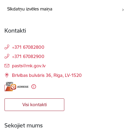
Sīkdatņu izvēles maiņa
Kontakti
+371 67082800
+371 67082900
E-pasts:
pasts@mk.gov.lv
Brīvības bulvāris 36, Rīga, LV-1520
Visi kontakti
Sekojiet mums