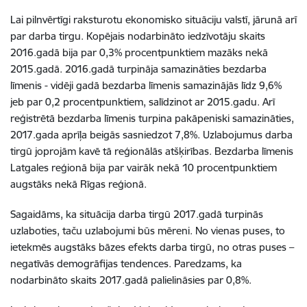
Lai pilnvērtīgi raksturotu ekonomisko situāciju valstī, jārunā arī
par darba tirgu. Kopējais nodarbināto iedzīvotāju skaits
2016.gadā bija par 0,3% procentpunktiem mazāks nekā
2015.gadā. 2016.gadā turpināja samazināties bezdarba
līmenis - vidēji gadā bezdarba līmenis samazinājās līdz 9,6%
jeb par 0,2 procentpunktiem, salīdzinot ar 2015.gadu. Arī
reģistrētā bezdarba līmenis turpina pakāpeniski samazināties,
2017.gada aprīļa beigās sasniedzot 7,8%. Uzlabojumus darba
tirgū joprojām kavē tā reģionālās atšķirības. Bezdarba līmenis
Latgales reģionā bija par vairāk nekā 10 procentpunktiem
augstāks nekā Rīgas reģionā.
Sagaidāms, ka situācija darba tirgū 2017.gadā turpinās
uzlaboties, taču uzlabojumi būs mēreni. No vienas puses, to
ietekmēs augstāks bāzes efekts darba tirgū, no otras puses –
negatīvās demogrāfijas tendences. Paredzams, ka
nodarbināto skaits 2017.gadā palielināsies par 0,8%.