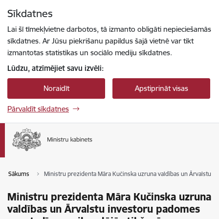
Pāriet uz lapas saturu
Sīkdatnes
Spied
lai meklētu
Enter
Lai šī tīmekļvietne darbotos, tā izmanto obligāti nepieciešamās
sīkdatnes. Ar Jūsu piekrišanu papildus šajā vietnē var tikt
izmantotas statistikas un sociālo mediju sīkdatnes.
Lūdzu, atzīmējiet savu izvēli:
Noraidīt
Apstiprināt visas
Pārvaldīt sīkdatnes
Sākums
Ministru prezidenta Māra Kučinska uzruna valdības un Ārvalstu i
Ministru prezidenta Māra Kučinska uzruna
valdības un Ārvalstu investoru padomes