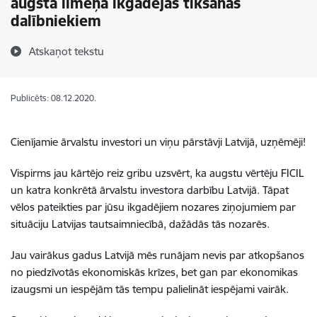
augsta līmeņa ikgadējās tikšanās
dalībniekiem
Atskaņot tekstu
Publicēts: 08.12.2020.
Cienījamie ārvalstu investori un viņu pārstāvji Latvijā, uzņēmēji!
Vispirms jau kārtējo reiz gribu uzsvērt, ka augstu vērtēju FICIL
un katra konkrētā ārvalstu investora darbību Latvijā. Tāpat
vēlos pateikties par jūsu ikgadējiem nozares ziņojumiem par
situāciju Latvijas tautsaimniecībā, dažādās tās nozarēs.
Jau vairākus gadus Latvijā mēs runājam nevis par atkopšanos
no piedzīvotās ekonomiskās krīzes, bet gan par ekonomikas
izaugsmi un iespējām tās tempu palielināt iespējami vairāk.