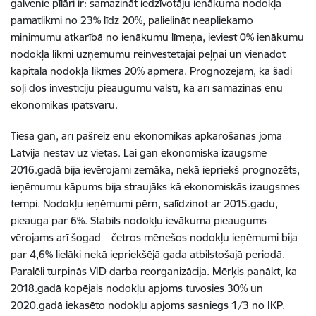
galvenie pīlāri ir: samazināt iedzīvotāju ienākuma nodokļa
pamatlikmi no 23% līdz 20%, palielināt neapliekamo
minimumu atkarībā no ienākumu līmeņa, ieviest 0% ienākumu
nodokļa likmi uzņēmumu reinvestētajai peļņai un vienādot
kapitāla nodokļa likmes 20% apmērā. Prognozējam, ka šādi
soļi dos investīciju pieaugumu valstī, kā arī samazinās ēnu
ekonomikas īpatsvaru.
Tiesa gan, arī pašreiz ēnu ekonomikas apkarošanas jomā
Latvija nestāv uz vietas. Lai gan ekonomiskā izaugsme
2016.gadā bija ievērojami zemāka, nekā iepriekš prognozēts,
ieņēmumu kāpums bija straujāks kā ekonomiskās izaugsmes
tempi. Nodokļu ieņēmumi pērn, salīdzinot ar 2015.gadu,
pieauga par 6%. Stabils nodokļu ievākuma pieaugums
vērojams arī šogad – četros mēnešos nodokļu ieņēmumi bija
par 4,6% lielāki nekā iepriekšējā gada atbilstošajā periodā.
Paralēli turpinās VID darba reorganizācija. Mērķis panākt, ka
2018.gadā kopējais nodokļu apjoms tuvosies 30% un
2020.gadā iekasēto nodokļu apjoms sasniegs 1/3 no IKP.