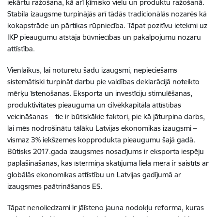
iekārtu ražošana, kā arī ķīmisko vielu un produktu ražošanā.
Stabila izaugsme turpinājās arī tādās tradicionālās nozarēs kā
kokapstrāde un pārtikas rūpniecība. Tāpat pozitīvu ietekmi uz
IKP pieaugumu atstāja būvniecības un pakalpojumu nozaru
attīstība.
Vienlaikus, lai noturētu šādu izaugsmi, nepieciešams
sistemātiski turpināt darbu pie valdības deklarācijā noteikto
mērķu īstenošanas. Eksporta un investīciju stimulēšanas,
produktivitātes pieauguma un cilvēkkapitāla attīstības
veicināšanas – tie ir būtiskākie faktori, pie kā jāturpina darbs,
lai mēs nodrošinātu tālāku Latvijas ekonomikas izaugsmi –
vismaz 3% iekšzemes kopprodukta pieaugumu šajā gadā.
Būtisks 2017.gada izaugsmes nosacījums ir eksporta iespēju
paplašināšanās, kas īstermiņa skatījumā lielā mērā ir saistīts ar
globālās ekonomikas attīstību un Latvijas gadījumā ar
izaugsmes paātrināšanos ES.
Tāpat nenoliedzami ir jāīsteno jauna nodokļu reforma, kuras