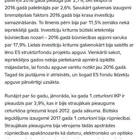
patēriņš 2016.gadā pieauga par 2,7%, bet eksports
2016.gadā palielinājās par 2,6%. Savukārt galvenais izaugsmi
bremzējošais faktors 2016.gadā bija krasa investīciju
samazināšanās. To līmenis pērn bija par 11,5% zemāks nekā
iepriekšējā gadā. Investīciju kritums būtiski ietekmēja
būvniecības nozari – 2016.gadā būvniecības apjomi saruka
par 17,9%. Lielais investīciju kritums galvenokārt bija saistīts ar
lēno ES struktūrfondu projektu apguvi. Vienkārši sakot,
iepriekšējos gados nebija pietiekamā apmērā izpildīts
mājasdarbs, lai fondu apguve varētu notikt jau 2016.gadā.
Tagad šis jautājums ir atrisināts, un šogad ES fondu līdzekļu
apguve pilnvērtīgi uzsākta.
Runājot par šo gadu, jānorāda, ka gada 1.ceturksnī IKP ir
pieaudzis par 3,9%, kas ir bijis straujākais pieaugums
ceturkšņa griezumā kopš 2012. gada sākuma. Būtisks
ieguldījums izaugsmē 2017.gada 1.ceturksnī bija rūpniecībai.
Straujākais pieaugums bija vērojams tādās apstrādes
rūpniecības apakšnozarēs kā datoru, elektronisko un optisko