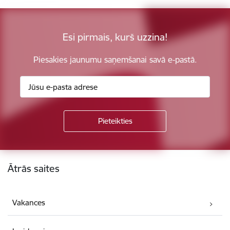
Esi pirmais, kurš uzzina!
Piesakies jaunumu saņemšanai savā e-pastā.
Kājene
Ātrās saites
Vakances