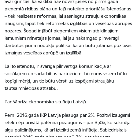
Svarīgi ir tas, ka valdība nav novirzījusies no pirms gada
pieņemtā rīcības plāna un tajā noteikto prioritāšu īstenošanas
– tiek realizētas reformas, lai sasniegtu strauju ekonomikas
izaugsmi, tāpat tiek reformētas izglītības un veselības aprūpes
nozares. Šogad ir jābūt pieņemtiem visiem atbildīgajiem
lēmumiem minētajās jomās, lai jau nākamgad pilnvērtīgi
darbotos jaunā nodokļu politika, kā arī būtu jūtamas pozitīvās
izmaiņas veselības aprūpē un izglītībā.
Lai to īstenotu, ir svarīga pilnvērtīga komunikācija ar
sociālajiem un sadarbības partneriem, lai mums visiem būtu
kopīgi mērķi, un tie būtu vērsti uz iespējami straujāku
tautsaimniecības attīstību.
Par šābrīža ekonomisko situāciju Latvijā.
Pērn, 2016.gadā IKP Latvijā pieauga par 2%. Pozitīvi izaugsmi
ietekmēja privātā patēriņa pieaugums – par 3,4%, ko sekmēja
algu palielinājums, kā arī izteikti zemā inflācija. Sabiedriskais