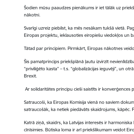
Šodien mūsu paaudzes pienākums ir iet tālāk uz priekšu. 
nākotni.
Svarīgi uzreiz piebilst, ka mēs nesākam tukšā vietā. P
Eiropas projektu, ieklausoties eiropiešu viedokļos un baž
Tātad par principiem. Pirmkārt, Eiropas nākotnes veidoš
Šis pamatprincips priekšplānā ļautu izvirzīt nevienlīdz
“priviliģēto kasta” – t.s. “globalizācijas ieguvēji”, un o
Brexit.
Ar solidaritātes principu cieši saistīts ir konverģences p
Satraucoši, ka Eiropas Komisija vienā no saviem dokume
satraucošāk, ka netiek piedāvāts skaidrojums, kāpēc.
Katrā ziņā, skaidrs, ka Latvijas interesēs ir harmoniska 
cīnīsimies. Būtiska loma ir arī priekšlikumam veidot Eir