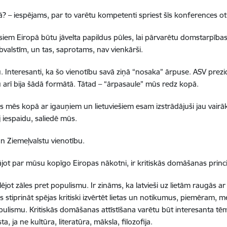
tībā? – iespējams, par to varētu kompetenti spriest šīs konferences ot
iem Eiropā būtu jāvelta papildus pūles, lai pārvarētu domstarpība
bvalstīm, un tas, saprotams, nav vienkārši.
ību. Interesanti, ka šo vienotību savā ziņā “nosaka” ārpuse. ASV prezide
u arī bija šādā formātā. Tātad – “ārpasaule” mūs redz kopā.
mos mēs kopā ar igauņiem un lietuviešiem esam izstrādājuši jau vai
j iespaidu, saliedē mūs.
 un Ziemeļvalstu vienotību.
ājot par mūsu kopīgo Eiropas nākotni, ir kritiskās domāšanas princ
jot zāles pret populismu. Ir zināms, ka latvieši uz lietām raugās ar 
iprināt spējas kritiski izvērtēt lietas un notikumus, piemēram, medij
populismu. Kritiskās domāšanas attīstīšana varētu būt interesanta t
, ja ne kultūra, literatūra, māksla, filozofija.