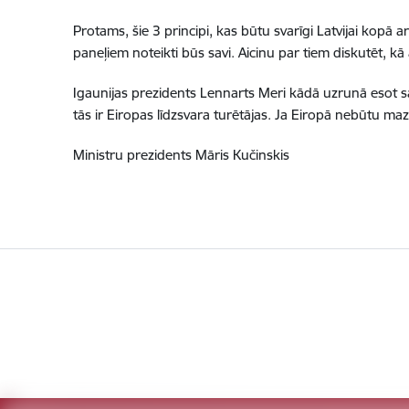
Protams, šie 3 principi, kas būtu svarīgi Latvijai kopā
paneļiem noteikti būs savi. Aicinu par tiem diskutēt, k
Igaunijas prezidents Lennarts Meri kādā uzrunā esot sa
tās ir Eiropas līdzsvara turētājas. Ja Eiropā nebūtu mazo
Ministru prezidents Māris Kučinskis