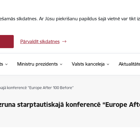
iešamās sīkdatnes. Ar Jūsu piekrišanu papildus šajā vietnē var tikt i
Pārvaldīt sīkdatnes
ts
Ministru prezidents
Valsts kanceleja
Aktualitāt
skajā konferencē “Europe After 100 Before”
zruna starptautiskajā konferencē “Europe Af