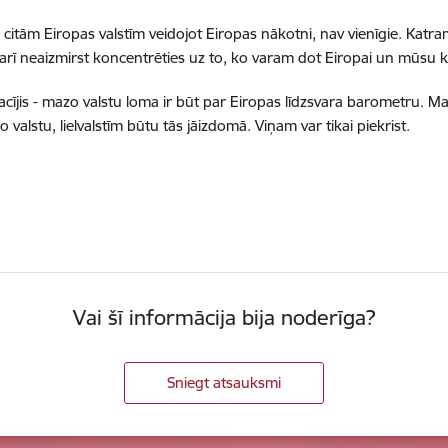
 ar citām Eiropas valstīm veidojot Eiropas nākotni, nav vienīgie. Ka
ā arī neaizmirst koncentrēties uz to, ko varam dot Eiropai un mūsu k
cījis - mazo valstu loma ir būt par Eiropas līdzsvara barometru. Ma
 valstu, lielvalstīm būtu tās jāizdomā. Viņam var tikai piekrist.
Vai šī informācija bija noderīga?
Sniegt atsauksmi