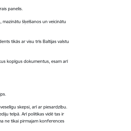
rais panelis.
s, mazinātu šķelšanos un veicinātu
nts tikās ar visu trīs Baltijas valstu
rākus kopīgus dokumentus, esam arī
ips.
veselīgu skepsi, arī ar piesardzību.
u telpā. Arī politikas vidē tas ir
ēma ne tikai pirmajam konferences