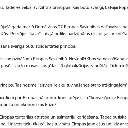
Tādēļ es vēlos izvirzīt trīs principus, kas būtu svarīgi, Latvijai ko
agājušā gada martā Romā visas 27 Eiropas Savienības dalībvalstis pa
ās. Priecājos, ka arī Latvijā notiks padziļinātas diskusijas ar iedzī
anā svarīgs būtu solidaritātes princips.
ības samazināšanu Eiropas Savienībā. Nevienlīdzības samazināšana i
trā pusē – ļaužu masas, kas jūtas kā globalizācijas zaudētāji. Tiek minē
rincips. Tas nozīmē “aizvien lielāku tuvināšanos starp atšķirīgajiem” 
ntiem par Eiropas nākotni ir konstatējusi, ka “konverģence Eiropas
 Finanšu un ekonomikas krīze?
Eiropas teritorijas attīstība un asimetriju koriģēšana. Tāpēc būtiska 
opā “Universitāšu tīklus”, kas tuvinātu Eiropas jauniešus un līdz ar t