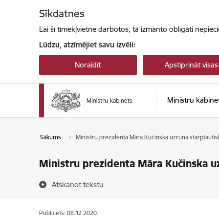
Pāriet uz lapas saturu
Sīkdatnes
Lai šī tīmekļvietne darbotos, tā izmanto obligāti nepiec
Lūdzu, atzīmējiet savu izvēli:
Noraidīt
Apstiprināt visas
Ministru kabine
Sākums
Ministru prezidenta Māra Kučinska uzruna starptauti
Ministru prezidenta Māra Kučinska u
Atskaņot tekstu
Publicēts: 08.12.2020.