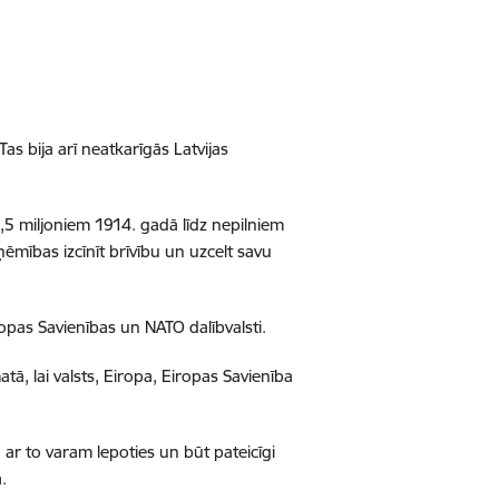
s bija arī neatkarīgās Latvijas
2,5 miljoniem 1914. gadā līdz nepilniem
ēmības izcīnīt brīvību un uzcelt savu
ropas Savienības un NATO dalībvalsti.
ā, lai valsts, Eiropa, Eiropas Savienība
 ar to varam lepoties un būt pateicīgi
.