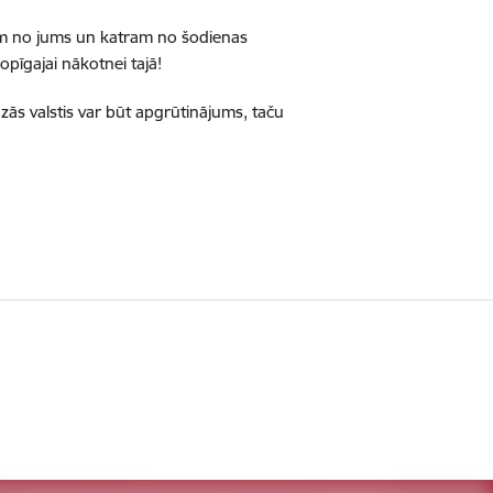
tram no jums un katram no šodienas
opīgajai nākotnei tajā!
zās valstis var būt apgrūtinājums, taču