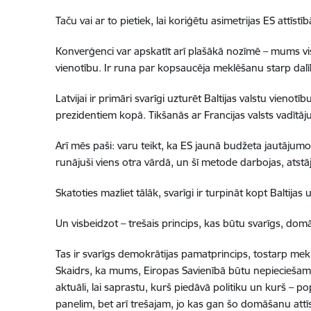
Taču vai ar to pietiek, lai koriģētu asimetrijas ES attīs
Konverģenci var apskatīt arī plašākā nozīmē – mums vis
vienotību. Ir runa par kopsaucēja meklēšanu starp dalī
Latvijai ir primāri svarīgi uzturēt Baltijas valstu vienot
prezidentiem kopā. Tikšanās ar Francijas valsts vadītāj
Arī mēs paši: varu teikt, ka ES jaunā budžeta jautāju
runājuši viens otra vārdā, un šī metode darbojas, atstā
Skatoties mazliet tālāk, svarīgi ir turpināt kopt Baltijas
Un visbeidzot – trešais princips, kas būtu svarīgs, dom
Tas ir svarīgs demokrātijas pamatprincips, tostarp meklē
Skaidrs, ka mums, Eiropas Savienībā būtu nepieciešams st
aktuāli, lai saprastu, kurš piedāvā politiku un kurš – 
panelim, bet arī trešajam, jo kas gan šo domāšanu attīsta