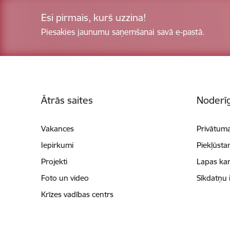
Esi pirmais, kurš uzzina!
Piesakies jaunumu saņemšanai savā e-pastā.
Kājene
Ātrās saites
Noderīg
Vakances
Privātuma
Iepirkumi
Piekļūsta
Projekti
Lapas kar
Foto un video
Sīkdatņu 
Krīzes vadības centrs