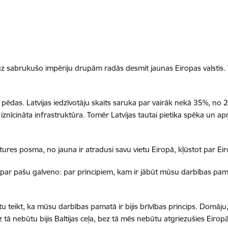
 sabrukušo impēriju drupām radās desmit jaunas Eiropas valstis. Ta
s pēdas. Latvijas iedzīvotāju skaits saruka par vairāk nekā 35%, no 
znīcināta infrastruktūra. Tomēr Latvijas tautai pietika spēka un apņ
stures posma, no jauna ir atradusi savu vietu Eiropā, kļūstot par Ei
 par pašu galveno: par principiem, kam ir jābūt mūsu darbības pamat
u teikt, ka mūsu darbības pamatā ir bijis brīvības princips. Domāju,
ā nebūtu bijis Baltijas ceļa, bez tā mēs nebūtu atgriezušies Eiropā