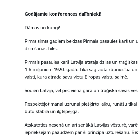
Godājamie konferences dalībnieki!
Dāmas un kungi!
Pirms simts gadiem beidzās Pirmais pasaules karš un uz
dzimšanas laiks.
Pirmais pasaules karš Latvijā atstāja dziļas un traģiska
1,6 miljoniem 1920. gadā. Tika sagrauta rūpniecība un i
valsti, kura atrada savu vietu Eiropas valstu saimē.
Šodien Latvija, vēl pēc viena gara un traģiska savas vē
Respektējot manai uzrunai piešķirto laiku, runāšu tikai
būtu stabila un ilgtspējīga.
Atskatoties nesenā un arī senākā Latvijas vēsturē, varēt
iepriekšējām paaudzēm par šī principa uzturēšanu. Bez t