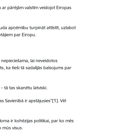
pā ar pārējām valstīm veidojot Eiropas
uda apņēmību turpināt attīstīt, uzlabot
votājiem par Eiropu.
r nepieciešama, lai neveidotos
ts, ka tieši tā sadalījās balsojums par
– tā tas skanētu latviski.
 Savienībā ir apstājusies”[1]. Vēl
loma ir kohēzijas politikai, par ko mēs
o mūs visus.