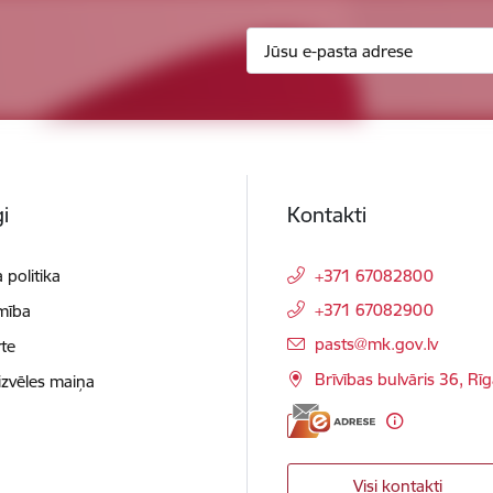
i
Kontakti
 politika
+371 67082800
+371 67082900
mība
E-pasts:
pasts@mk.gov.lv
te
Brīvības bulvāris 36, Rī
izvēles maiņa
Visi kontakti