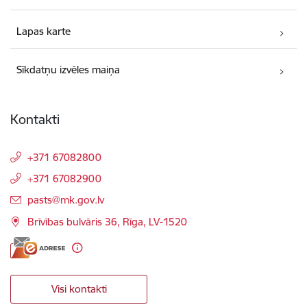
Lapas karte
Sīkdatņu izvēles maiņa
Kontakti
+371 67082800
+371 67082900
E-pasts:
pasts@mk.gov.lv
Brīvības bulvāris 36, Rīga, LV-1520
Visi kontakti