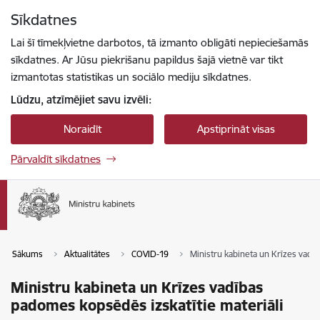
Pāriet uz lapas saturu
Sīkdatnes
Spied
lai meklētu
Enter
Lai šī tīmekļvietne darbotos, tā izmanto obligāti nepieciešamās
sīkdatnes. Ar Jūsu piekrišanu papildus šajā vietnē var tikt
izmantotas statistikas un sociālo mediju sīkdatnes.
Lūdzu, atzīmējiet savu izvēli:
Noraidīt
Apstiprināt visas
Pārvaldīt sīkdatnes
Sākums
Aktualitātes
COVID-19
Ministru kabineta un Krīzes vadī
Ministru kabineta un Krīzes vadības
padomes kopsēdēs izskatītie materiāli