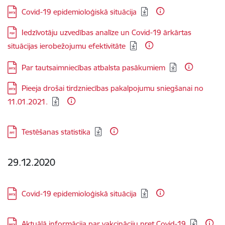
Lejupielādēt:
Covid-19 epidemioloģiskā situācija
Lejupielādēt:
Iedzīvotāju uzvedības analīze un Covid-19 ārkārtas
situācijas ierobežojumu efektivitāte
Lejupielādēt:
Par tautsaimniecības atbalsta pasākumiem
Lejupielādēt:
Pieeja drošai tirdzniecības pakalpojumu sniegšanai no
11.01.2021.
Lejupielādēt:
Testēšanas statistika
29.12.2020
Lejupielādēt:
Covid-19 epidemioloģiskā situācija
Lejupielādēt:
Aktuālā informācija par vakcināciju pret Covid-19