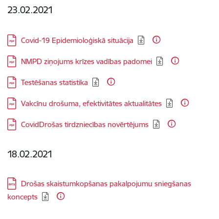
23.02.2021
Lejupielādēt:
Covid-19 Epidemioloģiskā situācija
Lejupielādēt:
NMPD ziņojums krīzes vadības padomei
Lejupielādēt:
Testēšanas statistika
Lejupielādēt:
Vakcīnu drošuma, efektivitātes aktualitātes
Lejupielādēt:
CovidDrošas tirdzniecības novērtējums
18.02.2021
Lejupielādēt:
Drošas skaistumkopšanas pakalpojumu sniegšanas
koncepts