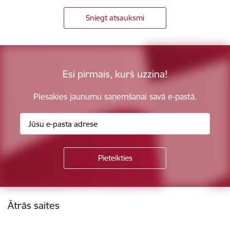
Sniegt atsauksmi
Esi pirmais, kurš uzzina!
Piesakies jaunumu saņemšanai savā e-pastā.
Kājene
Ātrās saites