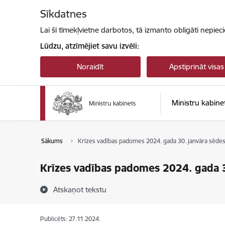
Pāriet uz lapas saturu
Sīkdatnes
Lai šī tīmekļvietne darbotos, tā izmanto obligāti nepiec
Lūdzu, atzīmējiet savu izvēli:
Noraidīt
Apstiprināt visas
Ministru kabine
Sākums
Krīzes vadības padomes 2024. gada 30. janvāra sēdes
Krīzes vadības padomes 2024. gada 3
Atskaņot tekstu
Publicēts: 27.11.2024.