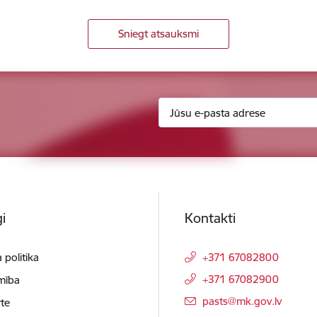
Sniegt atsauksmi
i
Kontakti
 politika
+371 67082800
+371 67082900
mība
E-pasts:
pasts@mk.gov.lv
te