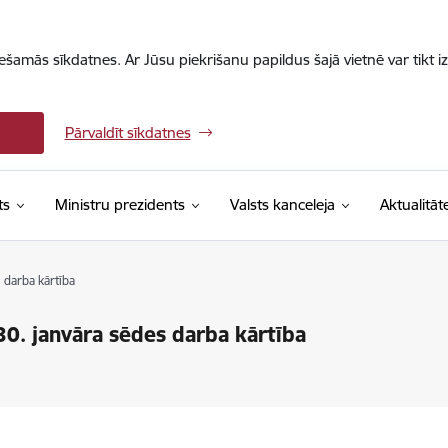
iešamās sīkdatnes. Ar Jūsu piekrišanu papildus šajā vietnē var tikt i
Pārvaldīt sīkdatnes
ts
Ministru prezidents
Valsts kanceleja
Aktualitāt
 darba kārtība
0. janvāra sēdes darba kārtība