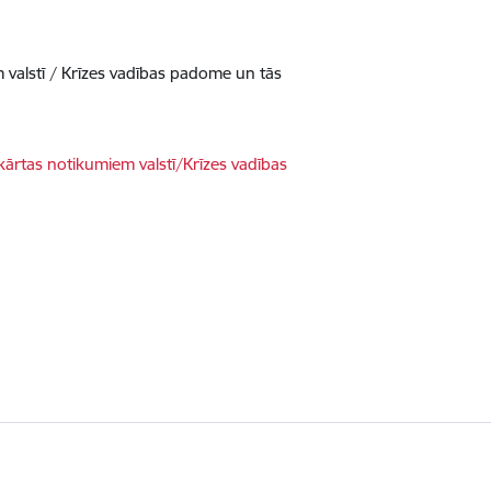
valstī / Krīzes vadības padome un tās
ārtas notikumiem valstī/Krīzes vadības