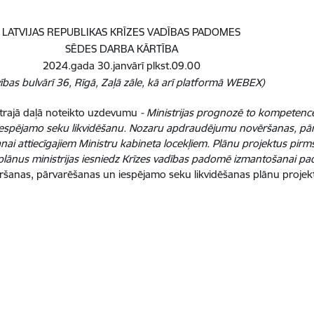
LATVIJAS REPUBLIKAS KRĪZES VADĪBAS PADOMES
SĒDES DARBA KĀRTĪBA
2024.gada 30.janvārī plkst.09.00
vības bulvārī 36, Rīgā, Zaļā zāle, kā arī platformā WEBEX)
trajā daļā noteikto uzdevumu
- Ministrijas prognozē to kompeten
espējamo seku likvidēšanu. Nozaru apdraudējumu novēršanas, pā
anai attiecīgajiem Ministru kabineta locekļiem. Plānu projektus pirms
 plānus ministrijas iesniedz Krīzes vadības padomē izmantošanai 
ēršanas, pārvarēšanas un iespējamo seku likvidēšanas plānu pro