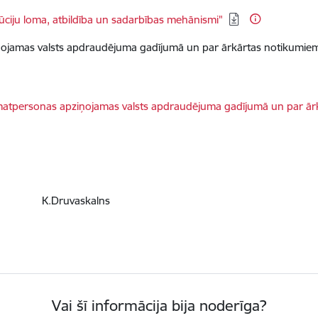
itūciju loma, atbildība un sadarbības mehānismi"
ņojamas valsts apdraudējuma gadījumā un par ārkārtas notikumiem 
amatpersonas apziņojamas valsts apdraudējuma gadījumā un par ārk
K.Druvaskalns
Vai šī informācija bija noderīga?