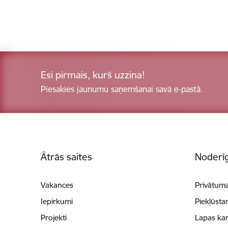
Esi pirmais, kurš uzzina!
Piesakies jaunumu saņemšanai savā e-pastā.
Kājene
Ātrās saites
Noderīg
Vakances
Privātuma
Iepirkumi
Piekļūsta
Projekti
Lapas kar