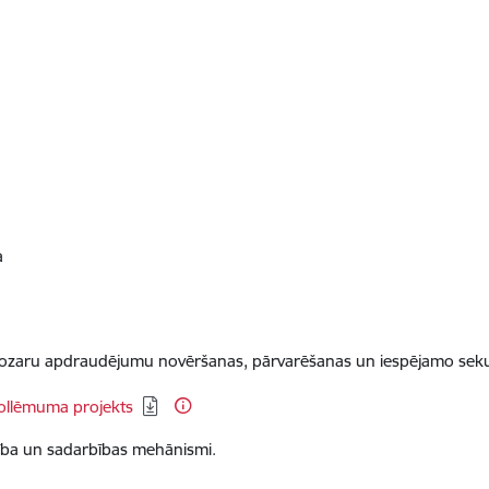
a
Nozaru apdraudējumu novēršanas, pārvarēšanas un iespējamo seku 
ollēmuma projekts
ildība un sadarbības mehānismi.