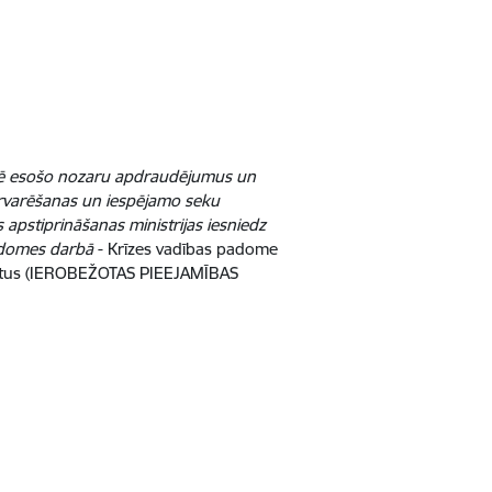
cē esošo nozaru apdraudējumus un
rvarēšanas un iespējamo seku
 apstiprināšanas ministrijas iesniedz
padomes darbā
- Krīzes vadības padome
jektus (IEROBEŽOTAS PIEEJAMĪBAS