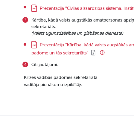
Lejupielādēt:
Prezentācija "Civilās aizsardzības sistēma. Inst
Kārtība, kādā valsts augstākās amatpersonas apzi
sekretariāts.
(Valsts ugunsdzēsības un glābšanas dienests)
Lejupielādēt:
Prezentācija "Kārtība, kādā valsts augstākās 
padome un tās sekretariāts"
Citi jautājumi.
Krīzes vadības padomes sekretariāta
vadītāja pienākumu izpildītājs 