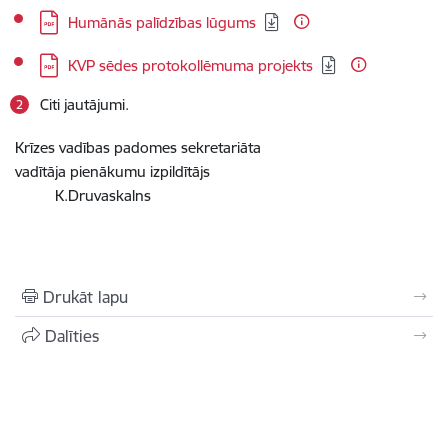
Lejupielādēt:
Humānās palīdzības lūgums
Lejupielādēt:
KVP sēdes protokollēmuma projekts
Citi jautājumi.
Krīzes vadības padomes sekretariāta
vadītāja pienākumu izpildītājs
K.Druvaskalns
Drukāt lapu
Dalīties