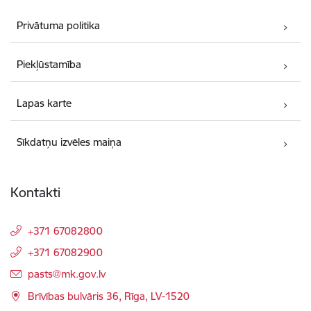
Privātuma politika
Piekļūstamība
Lapas karte
Sīkdatņu izvēles maiņa
Kontakti
+371 67082800
+371 67082900
E-pasts:
pasts@mk.gov.lv
Brīvības bulvāris 36, Rīga, LV-1520