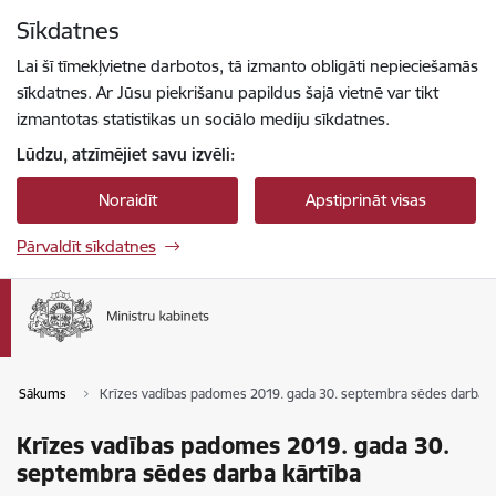
Pāriet uz lapas saturu
Sīkdatnes
Spied
lai meklētu
Enter
Lai šī tīmekļvietne darbotos, tā izmanto obligāti nepieciešamās
sīkdatnes. Ar Jūsu piekrišanu papildus šajā vietnē var tikt
izmantotas statistikas un sociālo mediju sīkdatnes.
Lūdzu, atzīmējiet savu izvēli:
Noraidīt
Apstiprināt visas
Pārvaldīt sīkdatnes
Sākums
Krīzes vadības padomes 2019. gada 30. septembra sēdes darba k
Krīzes vadības padomes 2019. gada 30.
septembra sēdes darba kārtība