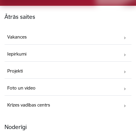
Kājene
Ātrās saites
Vakances
Iepirkumi
Projekti
Foto un video
Krīzes vadības centrs
Noderīgi