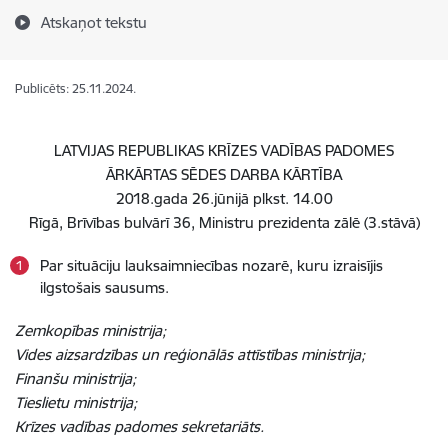
Atskaņot tekstu
Publicēts: 25.11.2024.
LATVIJAS REPUBLIKAS KRĪZES VADĪBAS PADOMES
ĀRKĀRTAS SĒDES DARBA KĀRTĪBA
2018.gada 26.jūnijā plkst. 14.00
Rīgā, Brīvības bulvārī 36, Ministru prezidenta zālē (3.stāvā)
Par situāciju lauksaimniecības nozarē, kuru izraisījis
ilgstošais sausums.
Zemkopības ministrija;
Vides aizsardzības un reģionālās attīstības ministrija;
Finanšu ministrija;
Tieslietu ministrija;
Krīzes vadības padomes sekretariāts.