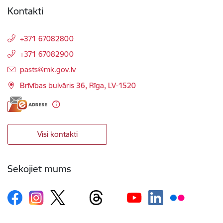
Kontakti
+371 67082800
+371 67082900
E-pasts:
pasts@mk.gov.lv
Brīvības bulvāris 36, Rīga, LV-1520
Visi kontakti
Sekojiet mums