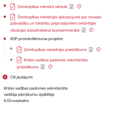
Lejupielādēt:
Zemkopības ministra vēstule
Lejupielādēt:
Zemkopības ministrijas apkopojums par novadu
pašvaldību un biedrību pieprasījumiem ārkārtējās
situācijas izsludināšanai lauksaimniecībā
KVP protokollēmuma projekts:
Lejupielādēt:
Zemkopības ministrijas priekšlikums
Lejupielādēt:
Krīzes vadības padomes sekretariāta
priekšlikums
Citi jautājumi.
Krīzes vadības padomes sekretariāta
vadītāja pienākumu izpildītājs
K.Druvaskalns