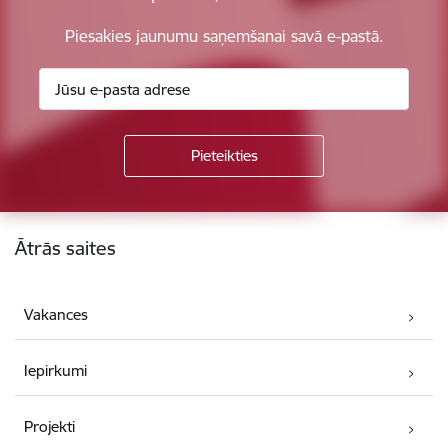
Piesakies jaunumu saņemšanai savā e-pastā.
Kājene
Ātrās saites
Vakances
Iepirkumi
Projekti