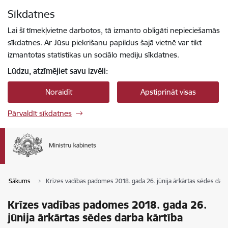
Pāriet uz lapas saturu
Sīkdatnes
Spied
lai meklētu
Enter
Lai šī tīmekļvietne darbotos, tā izmanto obligāti nepieciešamās
sīkdatnes. Ar Jūsu piekrišanu papildus šajā vietnē var tikt
izmantotas statistikas un sociālo mediju sīkdatnes.
Lūdzu, atzīmējiet savu izvēli:
Noraidīt
Apstiprināt visas
Pārvaldīt sīkdatnes
Sākums
Krīzes vadības padomes 2018. gada 26. jūnija ārkārtas sēdes darb
Krīzes vadības padomes 2018. gada 26.
jūnija ārkārtas sēdes darba kārtība