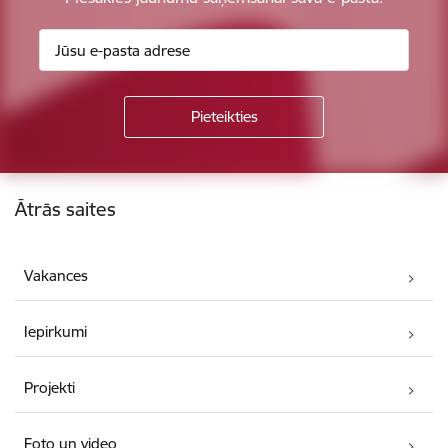
Kājene
Ātrās saites
Vakances
Iepirkumi
Projekti
Foto un video