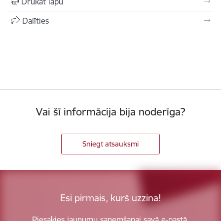
Drukāt lapu
Dalīties
Vai šī informācija bija noderīga?
Sniegt atsauksmi
Esi pirmais, kurš uzzina!
Piesakies jaunumu saņemšanai savā e-pastā.