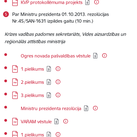
Lejupielādēt:
KVP protokollēmuma projekts
Par Ministru prezidenta 01.10.2013. rezolūcijas
Nr.45/SAN-1631 izpildes gaitu (10 min.)
Krīzes vadības padomes sekretariāts, Vides aizsardzības un
reģionālās attīstības ministrija
Lejupielādēt:
Ogres novada pašvaldības vēstule
Lejupielādēt:
1.pielikums
Lejupielādēt:
2.pielikums
Lejupielādēt:
3.pielikums
Lejupielādēt:
Ministru prezidenta rezolūcija
Lejupielādēt:
VARAM vēstule
Lejupielādēt:
1.pielikums