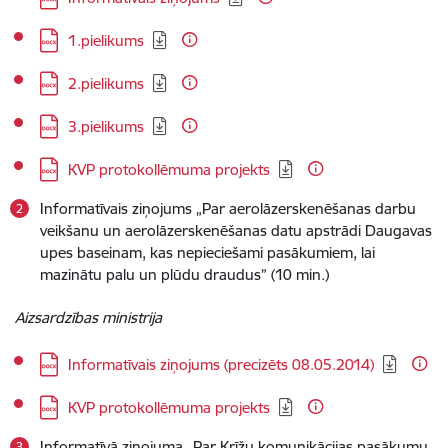
Lejupielādēt:
1.pielikums
Lejupielādēt:
2.pielikums
Lejupielādēt:
3.pielikums
Lejupielādēt:
KVP protokollēmuma projekts
Informatīvais ziņojums „Par aerolāzerskenēšanas darbu
veikšanu un aerolāzerskenēšanas datu apstrādi Daugavas
upes baseinam, kas nepieciešami pasākumiem, lai
mazinātu palu un plūdu draudus” (10 min.)
Aizsardzības ministrija
Lejupielādēt:
Informatīvais ziņojums (precizēts 08.05.2014)
Lejupielādēt:
KVP protokollēmuma projekts
Informatīvā ziņojuma „Par Krīžu komunikācijas pasākumu