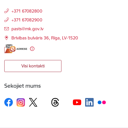
+371 67082800
+371 67082900
E-pasts:
pasts@mk.gov.lv
Brīvības bulvāris 36, Rīga, LV-1520
Visi kontakti
Sekojiet mums