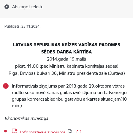
Atskaņot tekstu
Publicēts: 25.11.2024.
LATVIJAS REPUBLIKAS KRĪZES VADĪBAS PADOMES
SĒDES DARBA KĀRTĪBA
2014.gada 19.maijā
plkst. 11.00 (pēc Ministru kabineta komitejas sēdes)
Rīgā, Brīvības bulvārī 36, Ministru prezidenta zālē (3.stāvā)
Informatīvais ziņojums par 2013.gada 29.oktobra vētras
radīto seku novēršanas gaitas izvērtējumu un Latvenergo
grupas komercsabiedrību gatavību ārkārtas situācijām(10
min.)
Ekonomikas ministrija
Lejupielādēt:
Informatīvais ziņojums