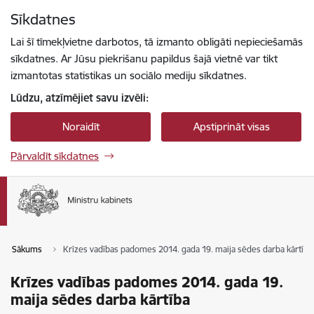
Pāriet uz lapas saturu
Sīkdatnes
Spied
lai meklētu
Enter
Lai šī tīmekļvietne darbotos, tā izmanto obligāti nepieciešamās
sīkdatnes. Ar Jūsu piekrišanu papildus šajā vietnē var tikt
izmantotas statistikas un sociālo mediju sīkdatnes.
Lūdzu, atzīmējiet savu izvēli:
Noraidīt
Apstiprināt visas
Pārvaldīt sīkdatnes
Sākums
Krīzes vadības padomes 2014. gada 19. maija sēdes darba kārtība
Krīzes vadības padomes 2014. gada 19.
maija sēdes darba kārtība