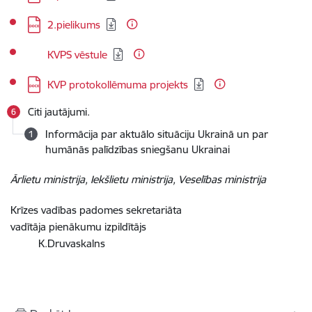
Lejupielādēt:
2.pielikums
Lejupielādēt:
KVPS vēstule
Lejupielādēt:
KVP protokollēmuma projekts
Citi jautājumi.
Informācija par aktuālo situāciju Ukrainā un par
humānās palīdzības sniegšanu Ukrainai
Ārlietu ministrija, Iekšlietu ministrija, Veselības ministrija
Krīzes vadības padomes sekretariāta
vadītāja pienākumu izpildītājs
K.Druvaskalns