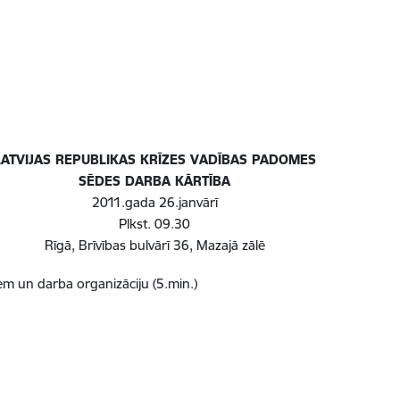
LATVIJAS REPUBLIKAS KRĪZES VADĪBAS PADOMES
SĒDES DARBA KĀRTĪBA
2011.gada 26.janvārī
Plkst. 09.30
Rīgā, Brīvības bulvārī 36, Mazajā zālē
m un darba organizāciju (5.min.)