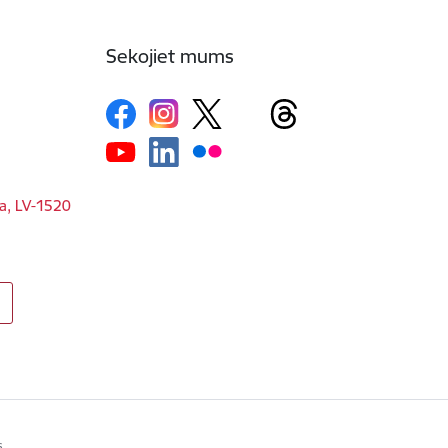
Sekojiet mums
ga, LV-1520
s.