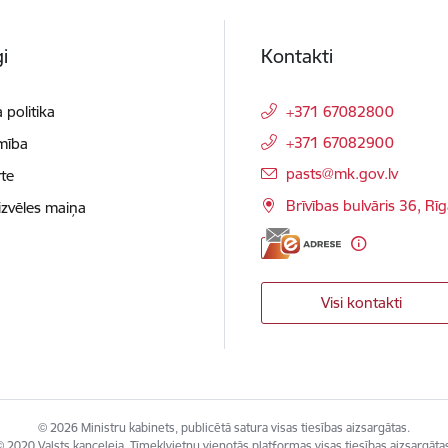
i
Kontakti
 politika
+371 67082800
+371 67082900
mība
E-pasts:
pasts@mk.gov.lv
te
Brīvības bulvāris 36, Rī
izvēles maiņa
Visi kontakti
© 2026 Ministru kabinets, publicētā satura visas tiesības aizsargātas.
 2020 Valsts kanceleja, Tīmekļvietņu vienotās platformas visas tiesības aizsargāta