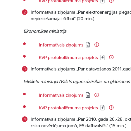
KVP protokollēmuma projekts
Informatīvais ziņojums „Par elektroenerģijas piegā
nepieciešamajai rīcībai” (20.min.)
Ekonomikas ministrija
Lejupielādēt:
Informatīvais ziņojums
Lejupielādēt:
KVP protokollēmuma projekts
Informatīvais ziņojums „Par gatavošanos 2011.gad
Iekšlietu ministrija (Valsts ugunsdzēsības un glābšanas
Lejupielādēt:
Informatīvais ziņojums
Lejupielādēt:
KVP protokollēmuma projekts
Informatīvais ziņojums „Par 2010. gada 26.-28. okto
riska novērtējuma jomā, ES dalībvalstīs” (15 min.)