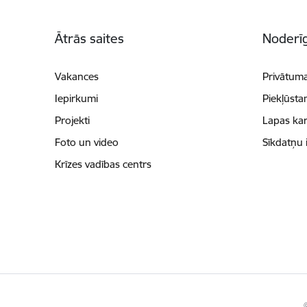
Kājene
Ātrās saites
Noderīg
Vakances
Privātuma
Iepirkumi
Piekļūsta
Projekti
Lapas kar
Foto un video
Sīkdatņu 
Krīzes vadības centrs
©