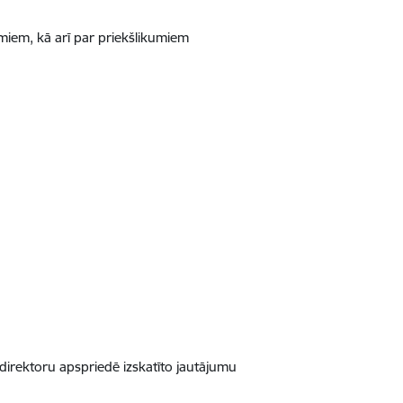
miem, kā arī par priekšlikumiem
ldirektoru apspriedē izskatīto jautājumu