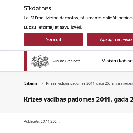
Pāriet uz lapas saturu
Sīkdatnes
Lai šī tīmekļvietne darbotos, tā izmanto obligāti nepiec
Lūdzu, atzīmējiet savu izvēli:
Noraidīt
Apstiprināt visas
Ministru kabine
Sākums
Krīzes vadības padomes 2011. gada 26. janvāra sēdes
Krīzes vadības padomes 2011. gada 2
Publicēts: 20.11.2024.