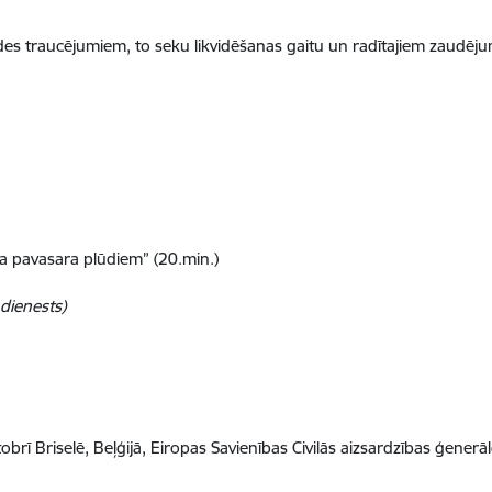
des traucējumiem, to seku likvidēšanas gaitu un radītajiem zaudēju
a pavasara plūdiem” (20.min.)
 dienests)
brī Briselē, Beļģijā, Eiropas Savienības Civilās aizsardzības ģenerā