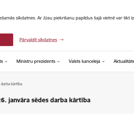
iešamās sīkdatnes. Ar Jūsu piekrišanu papildus šajā vietnē var tikt i
Pārvaldīt sīkdatnes
ts
Ministru prezidents
Valsts kanceleja
Aktualitāt
 darba kārtība
6. janvāra sēdes darba kārtība