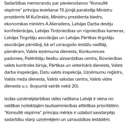
Sadarbības memorandu par pievienošanos “Konsultē
vispirms” principa ieviešanai 15.jūnijā parakstīja Ministru
prezidents M.Kučinskis, Ministru prezidenta biedrs,
ekonomikas ministrs A.Ašeradens, Latvijas Darba devēju
konfederācijas, Latvijas Tirdzniecības un rūpniecības kameras,
Latvijas Tirgotāju asociācijas un Latvijas Pārtikas tirgotāju
asociācijas pārstāvji, kā arī uzraugošo iestāžu vadītāji,
piemēram, Valsts ieņēmuma dienesta, Konkurences
padomes, Patērētāju tiesību aizsardzības centra, Būvniecības
valsts kontroles biroja, Pārtikas un veterinārā dienesta, Valsts
darba inspekcijas, Datu valsts inspekcija, Uzņēmumu reģistrs,
Valsts meža dienesta, Valsts valodas centra, Valsts vides
dienesta u.c. (kopumā vairāk nekā 20).
Izcilas uzņēmējdarbības vides radīšana Latvijā ir viena no
valdības noteiktajām tautsaimniecības attīstības prioritātēm.
“Konsultē vispirms” principa mērķis ir uzlabot savstarpējo
sadarbību starp uzņēmējiem un uzraudzības iestādēm.