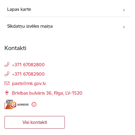
Lapas karte
Sīkdatņu izvēles maiņa
Kontakti
+371 67082800
+371 67082900
E-pasts:
pasts@mk.gov.lv
Brīvības bulvāris 36, Rīga, LV-1520
Visi kontakti