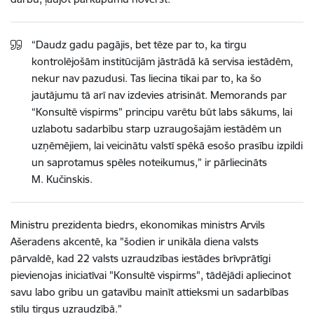
“Daudz gadu pagājis, bet tēze par to, ka tirgu
kontrolējošām institūcijām jāstrādā kā servisa iestādēm,
nekur nav pazudusi. Tas liecina tikai par to, ka šo
jautājumu tā arī nav izdevies atrisināt. Memorands par
“Konsultē vispirms” principu varētu būt labs sākums, lai
uzlabotu sadarbību starp uzraugošajām iestādēm un
uzņēmējiem, lai veicinātu valstī spēkā esošo prasību izpildi
un saprotamus spēles noteikumus,” ir pārliecināts
M. Kučinskis.
Ministru prezidenta biedrs, ekonomikas ministrs Arvils
Ašeradens akcentē, ka "šodien ir unikāla diena valsts
pārvaldē, kad 22 valsts uzraudzības iestādes brīvprātīgi
pievienojas iniciatīvai "Konsultē vispirms", tādējādi apliecinot
savu labo gribu un gatavību mainīt attieksmi un sadarbības
stilu tirgus uzraudzībā.”