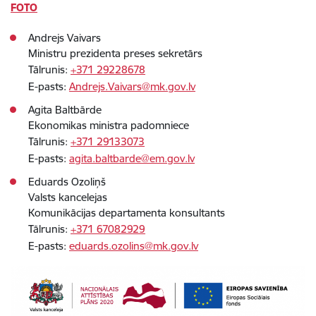
FOTO
Andrejs Vaivars
Ministru prezidenta preses sekretārs
Tālrunis:
+371 29228678
​E-pasts:
Andrejs.Vaivars@mk.gov.lv
Agita Baltbārde
Ekonomikas ministra padomniece
Tālrunis:
+371 29133073
E-pasts:
agita.baltbarde@em.gov.lv
Eduards Ozoliņš
Valsts kancelejas
Komunikācijas departamenta konsultants
Tālrunis:
+371 67082929
E-pasts:
eduards.ozolins@mk.gov.lv