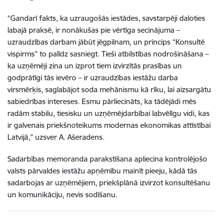
“Gandarī fakts, ka uzraugošās iestādes, savstarpēji daloties
labajā praksē, ir nonākušas pie vērtīga secinājuma –
uzraudzības darbam jābūt jēgpilnam, un princips “Konsultē
vispirms” to palīdz sasniegt. Tieši atbilstības nodrošināšana –
ka uzņēmēji zina un izprot tiem izvirzītās prasības un
godprātīgi tās ievēro – ir uzraudzības iestāžu darba
virsmērķis, saglabājot soda mehānismu kā rīku, lai aizsargātu
sabiedrības intereses. Esmu pārliecināts, ka tādējādi mēs
radām stabilu, tiesisku un uzņēmējdarbībai labvēlīgu vidi, kas
ir galvenais priekšnoteikums modernas ekonomikas attīstībai
Latvijā,” uzsver A. Ašeradens.
Sadarbības memoranda parakstīšana apliecina kontrolējošo
valsts pārvaldes iestāžu apņēmību mainīt pieeju, kādā tās
sadarbojas ar uzņēmējiem, priekšplānā izvirzot konsultēšanu
un komunikāciju, nevis sodīšanu.