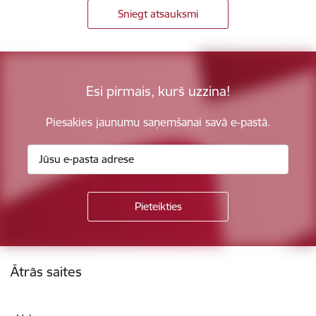
Sniegt atsauksmi
Esi pirmais, kurš uzzina!
Piesakies jaunumu saņemšanai savā e-pastā.
Kājene
Ātrās saites