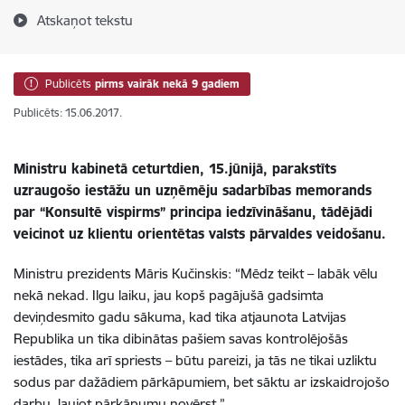
Atskaņot tekstu
Publicēts
pirms vairāk nekā 9 gadiem
Publicēts: 15.06.2017.
Ministru kabinetā ceturtdien, 15.jūnijā, parakstīts
uzraugošo iestāžu un uzņēmēju sadarbības memorands
par “Konsultē vispirms” principa iedzīvināšanu, tādējādi
veicinot uz klientu orientētas valsts pārvaldes veidošanu.
Ministru prezidents Māris Kučinskis: “Mēdz teikt – labāk vēlu
nekā nekad. Ilgu laiku, jau kopš pagājušā gadsimta
deviņdesmito gadu sākuma, kad tika atjaunota Latvijas
Republika un tika dibinātas pašiem savas kontrolējošās
iestādes, tika arī spriests – būtu pareizi, ja tās ne tikai uzliktu
sodus par dažādiem pārkāpumiem, bet sāktu ar izskaidrojošo
darbu, ļaujot pārkāpumu novērst.”