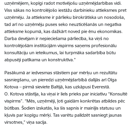
uzņēmējiem, kopīgi radot motivējošu uzņēmējdarbības vidi.
Viss sākas no kontrolējošo iestāžu darbinieku attieksmes pret
uzņēmēju. Ja attieksme ir pārlieku birokrātiska un nosodoša,
tad arī no uzņēmēju puses seko neuzticēšanās un negatīva
attieksme kopumā, kas dažkārt noved pie ēnu ekonomikas.
Darba devējam ir nepieciešama pārliecība, ka viņš no
kontrolējošām institūcijām vispirms saņems profesionālu
konsultāciju un ieteikumus, lai turpmāka sadarbība būtu
abpusēji patīkama un konstruktīva.”
Pasākumā ar iedvesmas stāstiem par mērķu un rezultātu
sasniegšanu, un pieredzi uzņēmējdarbībā dalījās arī Olga
Kotova – pirmā sieviete Baltijā, kas uzkāpusi Everestā.
O. Kotova stāstīja, ka viņai ir liels prieks par iniciatīvu “Konsultē
vispirms”. “Mēs, uzņēmēji, ļoti gaidām konkrētas atbildes pēc
būtības. Šodien izskatās, ka šis sapnis ir mainījis statusu un
kļuvis par kopīgu mērķi. Tas varētu palīdzēt sasniegt jaunas
virsotnes,” viņa sacīja.