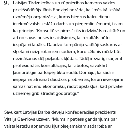
Latvijas Tirdzniecības un rūpniecības kameras valdes
priekšsēdētājs Jānis Endziņš norāda, ka “mēs kā lielākā
uzņēmēju organizācija, kuras biedrus katru dienu
ietekmē valsts iestāžu darbs un pieņemtie lēmumi, ticam,
ka princips “Konsultē vispirms” tiks iedzīvināts realitātē un
arī no savas puses iesaistīsimies, lai rezultāts būtu
iespējami labāks. Daudzu kompāniju vadītāji saskaras ar
šķietami neizprotamiem sodiem, kuru cēlonis mēdz būt
nezināšanas dēļ pieļautas kļūdas. Tādēļ ir svarīgi saņemt
profesionālas konsultācijas, lai labotos, savukārt
ļaunprātīgie pārkāpēji tiktu sodīti. Domāju, ka šādi ir
iespējams atrisināt daudzas problēmas, kā arī ievērojami
samazināt ēnu ekonomiku, radot apstākļus, kad privātie
uzņēmēji grib strādāt godprātīgi.”
Savukārt Latvijas Darba devēju konfederācijas prezidents
Vitālijs Gavrilovs uzsver: “Mums ir patiess gandarījums par
valsts iestāžu apņēmību kļūt pieejamākām sadarbībā ar