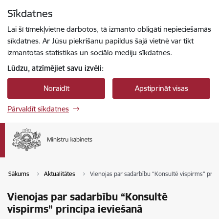
Pāriet uz lapas saturu
Sīkdatnes
Spied
lai meklētu
Enter
Lai šī tīmekļvietne darbotos, tā izmanto obligāti nepieciešamās
sīkdatnes. Ar Jūsu piekrišanu papildus šajā vietnē var tikt
izmantotas statistikas un sociālo mediju sīkdatnes.
Lūdzu, atzīmējiet savu izvēli:
Noraidīt
Apstiprināt visas
Pārvaldīt sīkdatnes
Sākums
Aktualitātes
Vienojas par sadarbību “Konsultē vispirms” prin
Vienojas par sadarbību “Konsultē
vispirms” principa ieviešanā