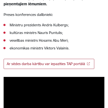
pieņemtajiem lēmumiem.
Preses konferences dalībnieki:
Ministru prezidents Andris Kulbergs;
kultūras ministrs Nauris Puntulis;
veselības ministrs Hosams Abu Meri;
ekonomikas ministrs Viktors Valainis.
Ar sēdes darba kārtību var iepazīties TAP portālā