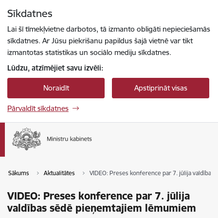
Pāriet uz lapas saturu
Sīkdatnes
Spied
lai meklētu
Enter
Lai šī tīmekļvietne darbotos, tā izmanto obligāti nepieciešamās
sīkdatnes. Ar Jūsu piekrišanu papildus šajā vietnē var tikt
izmantotas statistikas un sociālo mediju sīkdatnes.
Lūdzu, atzīmējiet savu izvēli:
Noraidīt
Apstiprināt visas
Pārvaldīt sīkdatnes
Sākums
Aktualitātes
VIDEO: Preses konference par 7. jūlija valdīb
VIDEO: Preses konference par 7. jūlija
valdības sēdē pieņemtajiem lēmumiem