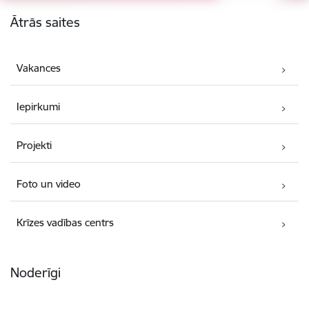
Kājene
Ātrās saites
Vakances
Iepirkumi
Projekti
Foto un video
Krīzes vadības centrs
Noderīgi