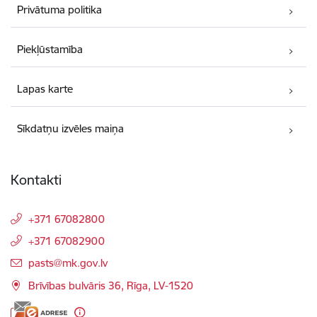
Privātuma politika
Piekļūstamība
Lapas karte
Sīkdatņu izvēles maiņa
Kontakti
+371 67082800
+371 67082900
E-pasts:
pasts@mk.gov.lv
Brīvības bulvāris 36, Rīga, LV-1520