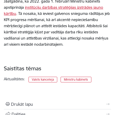
Jāatgādina, ka 2022. gada 1. februārī Ministru kabinets
apstiprināja
institūciju darbības stratēģijas izstrādes jauno
kārtību
. Tā nosaka, kā ieviest galvenos snieguma rādītājus jeb
KPI progresa mērīšanai, kā arī akcentē nepieciešamību
mērķtiecīgi plānot un attīstīt iestādes kapacitāti. Atbilstoši šai
kārtībai stratēģija kļūst par vadītāja darba rīku iestādes
vadīšanai un attīstības virzīšanai, kas attiecīgi nosaka mērķus
arī visiem iestādē nodarbinātajiem.
Saistītas tēmas
Aktualitātes:
Valsts kanceleja
Ministru kabinets
Drukāt lapu
Dalīties