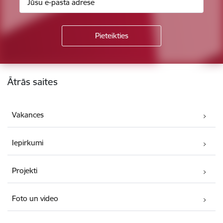
Kājene
Ātrās saites
Vakances
Iepirkumi
Projekti
Foto un video