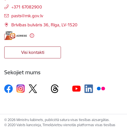
+371 67082900
E-pasts:
pasts@mk.gov.lv
Brīvības bulvāris 36, Rīga, LV-1520
Visi kontakti
Sekojiet mums
© 2026 Ministru kabinets, publicētā satura visas tiesības aizsargātas.
© 2020 Valsts kanceleja, Tīmekļvietņu vienotās platformas visas tiesības