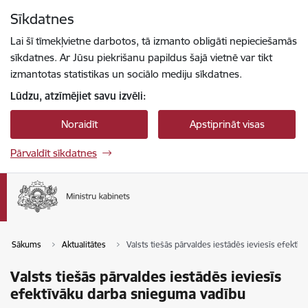
Pāriet uz lapas saturu
Sīkdatnes
Spied
lai meklētu
Enter
Lai šī tīmekļvietne darbotos, tā izmanto obligāti nepieciešamās
sīkdatnes. Ar Jūsu piekrišanu papildus šajā vietnē var tikt
izmantotas statistikas un sociālo mediju sīkdatnes.
Lūdzu, atzīmējiet savu izvēli:
Noraidīt
Apstiprināt visas
Pārvaldīt sīkdatnes
Sākums
Aktualitātes
Valsts tiešās pārvaldes iestādēs ieviesīs efektī
Valsts tiešās pārvaldes iestādēs ieviesīs
efektīvāku darba snieguma vadību