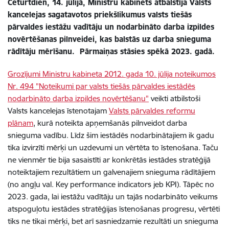
Ceturtdien, 14. jūlijā, Ministru kabinets atbalstīja Valsts
kancelejas sagatavotos priekšlikumus valsts tiešās
pārvaldes iestāžu vadītāju un nodarbināto darba izpildes
novērtēšanas pilnveidei, kas balstās uz darba snieguma
rādītāju mērīšanu. Pārmaiņas stāsies spēkā 2023. gadā.
Grozījumi Ministru kabineta 2012. gada 10. jūlija noteikumos
Nr. 494 "Noteikumi par valsts tiešās pārvaldes iestādēs
nodarbināto darba izpildes novērtēšanu"
veikti atbilstoši
Valsts kancelejas īstenotajam
Valsts pārvaldes reformu
plānam
, kurā noteikta apņemšanās pilnveidot darba
snieguma vadību. Līdz šim iestādēs nodarbinātajiem ik gadu
tika izvirzīti mērķi un uzdevumi un vērtēta to īstenošana. Taču
ne vienmēr tie bija sasaistīti ar konkrētās iestādes stratēģijā
noteiktajiem rezultātiem un galvenajiem snieguma rādītājiem
(no angļu val. Key performance indicators jeb KPI). Tāpēc no
2023. gada, lai iestāžu vadītāju un tajās nodarbināto veikums
atspoguļotu iestādes stratēģijas īstenošanas progresu, vērtēti
tiks ne tikai mērķi, bet arī sasniedzamie rezultāti un snieguma