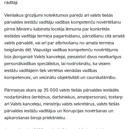
rādītāji.
Vienlaikus grozījumi noteiktumos paredz arī valsts tiešās
pārvaldes iestāžu vadītāju vadības kompetenču novērtēšanu
pirms Ministru kabineta locekļa lēmuma par konkrētās
iestādes vadītāja termiņa pagarināšanu, pārcelšanu citā amatā
valsts pārvaldē, vai arī par atbrīvošanu no amata termiņa
beigšanās dēļ. Vispusīgs vadības kompetenču novērtējums
būs jāorganizē Valsts kancelejai, piesaistot divus neatkarīgus
personālvadības speciālistus, lai nodrošinātu, ka visiem
iestāžu vadītājiem tiek vērtētas vienādas vadības
kompetences, un veicinātu objektivitāti un caurskatāmību.
Pārmaiņas skars ap 35 000 valsts tiešās pārvaldes iestādēs
nodarbinātos (ierēdņus, darbiniekus, amatpersonas), tostarp
arī Valsts kanceleju, ministriju valsts sekretārus, valsts tiešās
pārvaldes iestāžu vadītājus un Korupcijas novēršanas un
apkarošanas biroja priekšnieku.