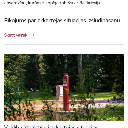
apsardzību, kurām ir kopīga robeža ar Baltkrieviju.
Rīkojums par ārkārtējās situācijas izsludināšanu
Skatīt vairāk
Valdība atbalstījusi ārkārtējās situācijas