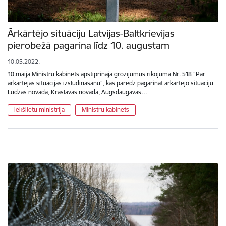
Ārkārtējo situāciju Latvijas-Baltkrievijas
pierobežā pagarina līdz 10. augustam
10.05.2022.
10.maijā Ministru kabinets apstiprināja grozījumus rīkojumā Nr. 518 "Par
ārkārtējās situācijas izsludināšanu", kas paredz pagarināt ārkārtējo situāciju
Ludzas novadā, Krāslavas novadā, Augšdaugavas…
Iekšlietu ministrija
Ministru kabinets