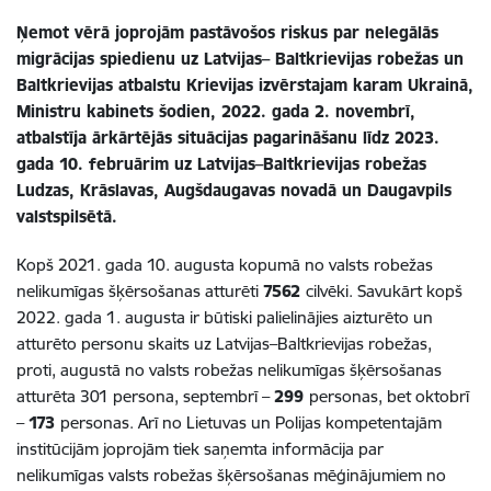
Ņemot vērā joprojām pastāvošos riskus par nelegālās
migrācijas spiedienu uz Latvijas– Baltkrievijas robežas un
Baltkrievijas atbalstu Krievijas izvērstajam karam Ukrainā,
Ministru kabinets šodien, 2022. gada 2. novembrī,
atbalstīja ārkārtējās situācijas pagarināšanu līdz 2023.
gada 10. februārim uz Latvijas–Baltkrievijas robežas
Ludzas, Krāslavas, Augšdaugavas novadā un Daugavpils
valstspilsētā.
Kopš 2021. gada 10. augusta kopumā no valsts robežas
nelikumīgas šķērsošanas atturēti
7562
cilvēki. Savukārt kopš
2022. gada 1. augusta ir būtiski palielinājies aizturēto un
atturēto personu skaits uz Latvijas–Baltkrievijas robežas,
proti, augustā no valsts robežas nelikumīgas šķērsošanas
atturēta 301 persona, septembrī –
299
personas, bet oktobrī
–
173
personas. Arī no Lietuvas un Polijas kompetentajām
institūcijām joprojām tiek saņemta informācija par
nelikumīgas valsts robežas šķērsošanas mēģinājumiem no