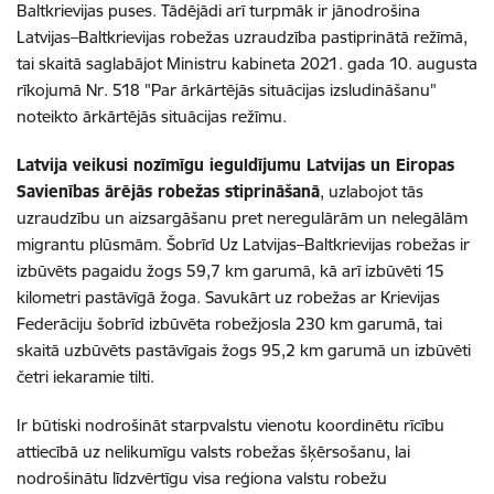
Baltkrievijas puses. Tādējādi arī turpmāk ir jānodrošina
Latvijas–Baltkrievijas robežas uzraudzība pastiprinātā režīmā,
tai skaitā saglabājot Ministru kabineta 2021. gada 10. augusta
rīkojumā Nr. 518 "Par ārkārtējās situācijas izsludināšanu"
noteikto ārkārtējās situācijas režīmu.
Latvija veikusi nozīmīgu ieguldījumu Latvijas un Eiropas
Savienības ārējās robežas stiprināšanā
, uzlabojot tās
uzraudzību un aizsargāšanu pret neregulārām un nelegālām
migrantu plūsmām. Šobrīd Uz Latvijas–Baltkrievijas robežas ir
izbūvēts pagaidu žogs 59,7 km garumā, kā arī izbūvēti 15
kilometri pastāvīgā žoga. Savukārt uz robežas ar Krievijas
Federāciju šobrīd izbūvēta robežjosla 230 km garumā, tai
skaitā uzbūvēts pastāvīgais žogs 95,2 km garumā un izbūvēti
četri iekaramie tilti.
Ir būtiski nodrošināt starpvalstu vienotu koordinētu rīcību
attiecībā uz nelikumīgu valsts robežas šķērsošanu, lai
nodrošinātu līdzvērtīgu visa reģiona valstu robežu