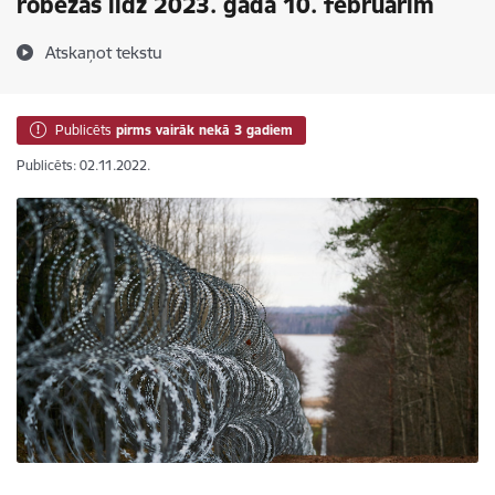
robežas līdz 2023. gada 10. februārim
Atskaņot tekstu
Publicēts
pirms vairāk nekā 3 gadiem
Publicēts: 02.11.2022.