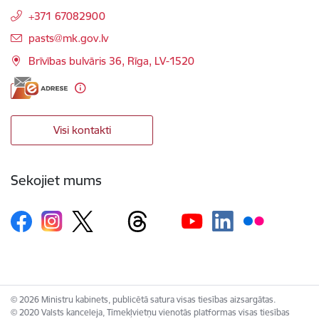
+371 67082900
E-pasts:
pasts@mk.gov.lv
Brīvības bulvāris 36, Rīga, LV-1520
Visi kontakti
Sekojiet mums
© 2026 Ministru kabinets, publicētā satura visas tiesības aizsargātas.
© 2020 Valsts kanceleja, Tīmekļvietņu vienotās platformas visas tiesības