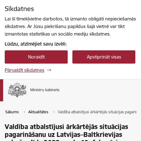
Pāriet uz lapas saturu
Sīkdatnes
Spied
lai meklētu
Enter
Lai šī tīmekļvietne darbotos, tā izmanto obligāti nepieciešamās
sīkdatnes. Ar Jūsu piekrišanu papildus šajā vietnē var tikt
izmantotas statistikas un sociālo mediju sīkdatnes.
Lūdzu, atzīmējiet savu izvēli:
Noraidīt
Apstiprināt visas
Pārvaldīt sīkdatnes
Sākums
Aktualitātes
Valdība atbalstījusi ārkārtējās situācijas pagarin
Valdība atbalstījusi ārkārtējās situācijas
pagarināšanu uz Latvijas–Baltkrievijas