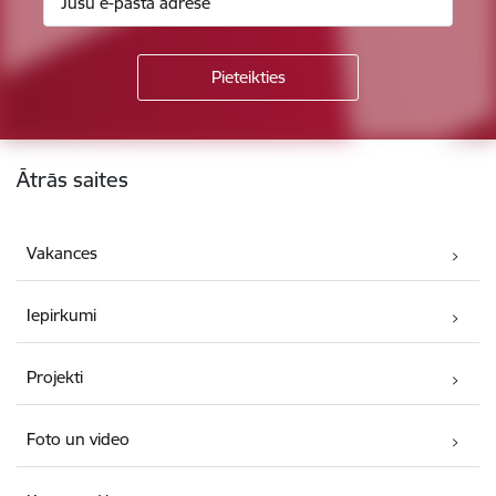
Kājene
Ātrās saites
Vakances
Iepirkumi
Projekti
Foto un video