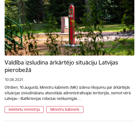
Valdība izsludina ārkārtējo situāciju Latvijas
pierobežā
10.08.2021.
Otrdien, 10.augustā, Ministru kabinets (MK) izdeva rīkojumu par ārkārtējās
situācijas izsludināšanu atsevišķās administratīvajās teritorijās, ņemot vērā
Latvijas—Baltkrievijas robežas nelikumīgās…
Iekšlietu ministrija
Ministru kabinets