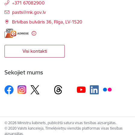
+371 67082900
E-pasts:
pasts@mk.gov.lv
Brīvības bulvāris 36, Rīga, LV-1520
Visi kontakti
Sekojiet mums
© 2026 Ministru kabinets, publicētā satura visas tiesības aizsargātas.
© 2020 Valsts kanceleja, Tīmekļvietņu vienotās platformas visas tiesības
aizsargātas.