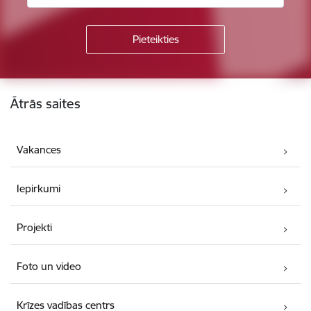
Kājene
Ātrās saites
Vakances
Iepirkumi
Projekti
Foto un video
Krīzes vadības centrs