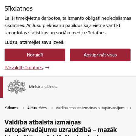
Pāriet uz lapas saturu
Sīkdatnes
Spied
lai meklētu
Enter
Lai šī tīmekļvietne darbotos, tā izmanto obligāti nepieciešamās
sīkdatnes. Ar Jūsu piekrišanu papildus šajā vietnē var tikt
izmantotas statistikas un sociālo mediju sīkdatnes.
Lūdzu, atzīmējiet savu izvēli:
Noraidīt
Apstiprināt visas
Pārvaldīt sīkdatnes
Sākums
Aktualitātes
Valdība atbalsta izmaiņas autopārvadājumu uzrau
Valdība atbalsta izmaiņas
autopārvadājumu uzraudzībā – mazāk