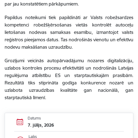
par jau konstatētiem pārkāpumiem.
Papildus noteikumi tiek papildināti ar Valsts robežsardzes
kompetenci robežšķērsošanas vietās kontrolēt autoceļu
lietošanas nodevas samaksas esamību, izmantojot valsts
reģistros pieejamos datus. Tas nodrošinās vienotu un efektīvu
nodevu maksāšanas uzraudzību.
Grozījumi veicinās autopārvadājumu nozares digitalizāciju,
uzlabos kontroles procesu efektivitāti un nodrošinās Latvijas
regulējuma atbilstību ES un starptautiskajām prasībām.
Rezultātā tiks stiprināta godīga konkurence nozarē un
uzlabota uzraudzības kvalitāte gan nacionālā, gan
starptautiskā līmenī.
Datums
7. jūlijs, 2026
Laiks