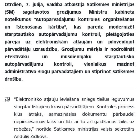
Otrdien, 7. jūlijā, valdība atbalstīja Satiksmes ministrijas
(SM) sagatavotos grozījumus Ministru kabineta
noteikumos “Autopārvadājumu kontroles organizēšanas
un īstenošanas kārtība”, kas paredz modernizēt
starptautisko autopārvadājumu kontroli, pielāgojoties
pārejai uz elektroniskām atļaujām un pilnveidojot
pārvadātāju uzraudzību. Grozījumu mērķis ir nodrošināt
efektīvāku un mūsdienīgāku starptautisko
autopārvadājumu kontroli, vienlaikus mazinot
administratīvo slogu pārvadātājiem un stiprinot satiksmes
drošību.
“Elektronisko atļauju ieviešana sniegs tiešus ieguvumus
starptautiskajiem kravu pārvadātājiem. Kontroles process
kļūs ātrāks, samazināsies dokumentu pārbaudei
nepieciešamais laiks un līdz ar to arī gaidīšanas laiks uz
robežas,” norāda Satiksmes ministrijas valsts sekretārs
Andulis Židkovs.