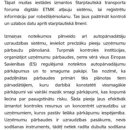
Tāpat muitas iestādes izmantos Starptautiskā transporta
foruma digitālo ETMK atļauju sistēmu, lai reģistrētu
informāciju par robežšķērsošanu. Tas ļaus paātrināt kontroli
un uzlabos datu apriti starptautiskā līmenī.
Izmaiņas noteikumos pilnveido arī autopārvadātāju
uzraudzības sistēmu, ieviešot precīzāku pieeju uzņēmumu
pārbaužu plānošanā. Turpmāk kontroles institūcijas,
organizējot uzņēmumu pārbaudes, ņems vērā visus Eiropas
Savienības (ES) regulējumā noteiktos autopārvadājumu
pārkāpumus un to smaguma pakāpi. Tas nozīmē, ka
padziļinātas pārbaudes primāri tiks plānotas tiem
pārvadātājiem, kuru darbībā konstatēti vissmagākie
pārkāpumi vai vairāki mazāk smagi pārkāpumi, kas kopumā
liecina par paaugstinātu risku. Šāda pieeja ļaus efektīvāk
izmantot kontroles resursus un koncentrēt uzraudzību uz
uzņēmumiem, kuros pastāv lielāka pārkāpumu iespējamība.
Uzņēmumu pārbaudes ir uzraudzības pasākums, nevis
sodīšanas instruments, tādēļ netiek radīta dubulta sodīšana