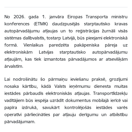
No 2026. gada 1. janvāra Eiropas Transporta ministru
konferences (ETMK) daudzpusējās starptautisko kravas
autopārvadājumu atļaujas un to reģistrācijas žurnāli visās
sistēmas dalībvalstīs, tostarp Latvijā, būs pieejami elektroniskā
formā. Vienlaikus paredzēta pakāpeniska pāreja uz
elektroniskām Latvijas starptautisko autopārvadājumu
atļaujām, kas tiek izmantotas pārvadājumos ar atsevišķām
ārvalstīm.
Lai nodrošinātu šo pārmaiņu ieviešanu praksē, grozījumi
nosaka kārtību, kādā Valsts ieņēmumu dienesta muitas
iestādes pārbaudīs elektroniskās atļaujas. Transportlīdzekļu
vadītājiem būs iespēja uzrādīt dokumentus mobilajā ierīcē vai
papīra izdrukā, savukārt kontrolējošās iestādes varēs
operatīvi pārliecināties par atļauju derīgumu un atbilstību
pārvadājumam.