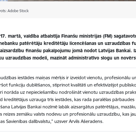
vots: Adobe Stock
17. martā, valdība atbalstīja Finanšu ministrijas (FM) sagatavo
 nebanku patērētāju kreditētāju licencēšanas un uzraudzības fun
 aizsardzību finanšu pakalpojumu jomā nodot Latvijas Bankai. I
ku uzraudzības modeli, mazināt administratīvo slogu un novērs
udzības iestādes maiņas mērķis ir izveidot vienotu, profesionālu un
šot funkciju dublēšanos, stiprinot kvalitāti un efektivizējot publ
dri norāda uz nepieciešamību nodrošināt vienotu uzraudzības prak
d kreditētājus uzrauga trīs iestādes, kas rada paralēlas pārbaudes 
ana Latvijas Bankai nozīmē labāk aizsargātus patērētājus, mazāku
s reizes zemāku valsts nodevu un profesionālu uzraudzību, kas jau š
as Savienības dalībvalstu,” uzsver Arvils Ašeradens.