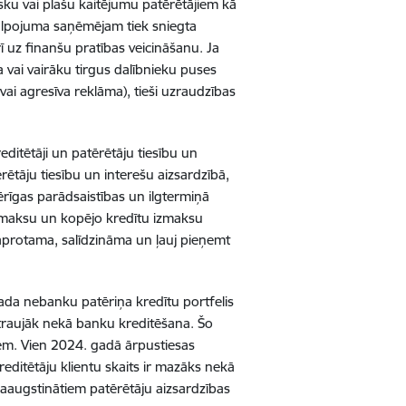
sku vai plašu kaitējumu patērētājiem kā
akalpojuma saņēmējam tiek sniegta
ī uz finanšu pratības veicināšanu. Ja
 vai vairāku tirgus dalībnieku puses
i agresīva reklāma), tieši uzraudzības
ditētāji un patērētāju tiesību un
rētāju tiesību un interešu aizsardzībā,
ērīgas parādsaistības un ilgtermiņā
as maksu un kopējo kredītu izmaksu
saprotama, salīdzināma un ļauj pieņemt
gada nebanku patēriņa kredītu portfelis
straujāk nekā banku kreditēšana. Šo
iem. Vien 2024. gadā ārpustiesas
reditētāju klientu skaits ir mazāks nekā
 paaugstinātiem patērētāju aizsardzības