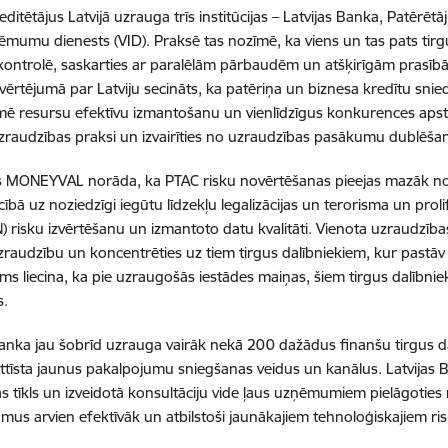
editētājus Latvijā uzrauga trīs institūcijas – Latvijas Banka, Patērēt
ņēmumu dienests (VID). Praksē tas nozīmē, ka viens un tas pats tirg
ontrolē, saskarties ar paralēlām pārbaudēm un atšķirīgām prasīb
vērtējumā par Latviju secināts, ka patēriņa un biznesa kredītu snie
mē resursu efektīvu izmantošanu un vienlīdzīgus konkurences apstāk
zraudzības praksi un izvairīties no uzraudzības pasākumu dublēša
s MONEYVAL norāda, ka PTAC risku novērtēšanas pieejas mazāk noz
iecībā uz noziedzīgi iegūtu līdzekļu legalizācijas un terorisma un pr
) risku izvērtēšanu un izmantoto datu kvalitāti. Vienota uzraudzības 
uzraudzību un koncentrēties uz tiem tirgus dalībniekiem, kur pastāv 
ms liecina, ka pie uzraugošās iestādes maiņas, šiem tirgus dalībni
s.
Banka jau šobrīd uzrauga vairāk nekā 200 dažādus finanšu tirgus d
attīsta jaunus pakalpojumu sniegšanas veidus un kanālus. Latvijas 
s tīkls un izveidotā konsultāciju vide ļaus uzņēmumiem pielāgoties
mus arvien efektīvāk un atbilstoši jaunākajiem tehnoloģiskajiem ri