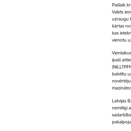
Pašlaik kr
Valsts ie
uzraugu k
kārtas no
kas ietek
vienotu u
Vienlaiku
īpaši att
(NILLTPFN
balstītu 
novērtēju
mazināto
Latvijas 
nemitīgi 
sadarbība
pakalpoju