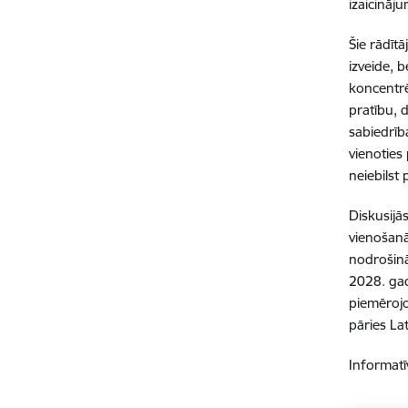
izaicināj
Šie rādīt
izveide, 
koncentrē
pratību, 
sabiedrīb
vienoties
neiebilst
Diskusijā
vienošanā
nodrošinā
2028. gad
piemērojo
pāries La
Informat