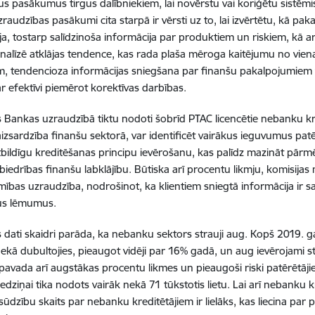
us pasākumus tirgus dalībniekiem, lai novērstu vai koriģētu sistēmi
zraudzības pasākumi cita starpā ir vērsti uz to, lai izvērtētu, kā p
ja, tostarp salīdzinoša informācija par produktiem un riskiem, kā ar
nalīzē atklājas tendence, kas rada plaša mēroga kaitējumu no viena
, tendencioza informācijas sniegšana par finanšu pakalpojumiem va
ar efektīvi piemērot korektīvas darbības.
as Bankas uzraudzībā tiktu nodoti šobrīd PTAC licencētie nebanku kre
aizsardzība finanšu sektorā, var identificēt vairākus ieguvumus patē
tbildīgu kreditēšanas principu ievērošanu, kas palīdz mazināt pārm
abiedrības finanšu labklājību. Būtiska arī procentu likmju, komisij
ības uzraudzība, nodrošinot, ka klientiem sniegtā informācija ir 
us lēmumus.
s dati skaidri parāda, ka nebanku sektors strauji aug. Kopš 2019. 
 nekā dubultojies, pieaugot vidēji par 16% gadā, un aug ievērojami 
pavada arī augstākas procentu likmes un pieaugoši riski patērētāj
edziņai tika nodots vairāk nekā 71 tūkstotis lietu. Lai arī nebanku k
ūdzību skaits par nebanku kreditētājiem ir lielāks, kas liecina par