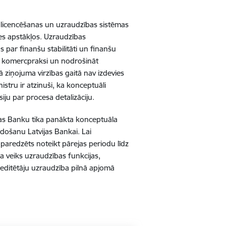
ju licencēšanas un uzraudzības sistēmas
mes apstākļos. Uzraudzības
 par finanšu stabilitāti un finanšu
īgu komercpraksi un nodrošināt
ā ziņojuma virzības gaitā nav izdevies
stru ir atzinuši, ka konceptuāli
iju par procesa detalizāciju.
vijas Banku tika panākta konceptuāla
došanu Latvijas Bankai. Lai
aredzēts noteikt pārejas periodu līdz
a veiks uzraudzības funkcijas,
reditētāju uzraudzība pilnā apjomā