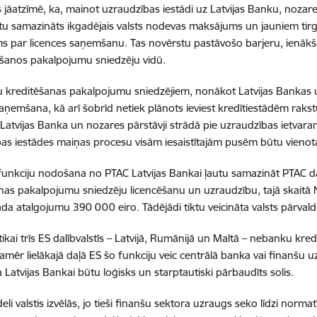
s jāatzīmē, ka, mainot uzraudzības iestādi uz Latvijas Banku, noza
iktu samazināts ikgadējais valsts nodevas maksājums un jauniem tir
 par licences saņemšanu. Tas novērstu pastāvošo barjeru, ienākš
āšanos pakalpojumu sniedzēju vidū.
u kreditēšanas pakalpojumu sniedzējiem, nonākot Latvijas Bankas u
saņemšana, kā arī šobrīd netiek plānots ieviest kredītiestādēm rak
 Latvijas Banka un nozares pārstāvji strādā pie uzraudzības ietvara
as iestādes maiņas procesu visām iesaistītajām pusēm būtu vienota
funkciju nodošana no PTAC Latvijas Bankai ļautu samazināt PTAC da
nas pakalpojumu sniedzēju licencēšanu un uzraudzību, tajā skaitā N
da atalgojumu 390 000 eiro. Tādējādi tiktu veicināta valsts pārvalde
tikai trīs ES dalībvalstīs – Latvijā, Rumānijā un Maltā – nebanku kre
kamēr lielākajā daļā ES šo funkciju veic centrālā banka vai finanšu 
Latvijas Bankai būtu loģisks un starptautiski pārbaudīts solis.
li valstis izvēlās, jo tieši finanšu sektora uzraugs seko līdzi norm