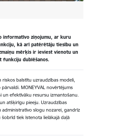
to informatīvo ziņojumu, ar kuru
kciju, kā arī patērētāju tiesību un
zmaiņu mērķis ir ieviest vienotu un
t funkciju dublēšanos.
 riskos balstītu uzraudzības modeli,
isko pārvaldi. MONEYVAL novērtējums
si un efektīvāku resursu izmantošanu.
un atšķirīgu pieeju. Uzraudzības
 administratīvo slogu nozarei, gandrīz
obrīd tiek īstenota lielākajā daļā