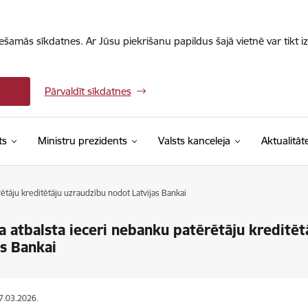
iešamās sīkdatnes. Ar Jūsu piekrišanu papildus šajā vietnē var tikt i
Pārvaldīt sīkdatnes
ts
Ministru prezidents
Valsts kanceleja
Aktualitāt
rētāju kreditētāju uzraudzību nodot Latvijas Bankai
a atbalsta ieceri nebanku patērētāju kreditē
as Bankai
17.03.2026.