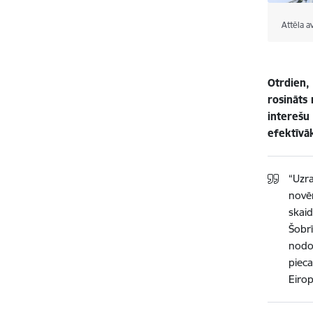
Attēla a
Otrdien, 
rosināts
interešu
efektīvā
“Uzra
novēr
skai
Šobrī
nodoš
pieca
Eirop