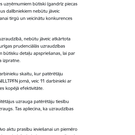
res uzņēmumiem būtiski (gandrīz piecas
gus dalībniekiem nebūtu jāveic
anai tirgū un veicinātu konkurences
zraudzībā, nebūtu jāveic atkārtota
sturīgas prudenciālās uzraudzības
m būtisku detaļu apspriešanas, lai par
 izpratne.
rbinieku skaitu, kur patērētāju
ILLTPFN jomā, veic 11 darbinieki ar
s kopējā efektivitāte.
ditētājus uzrauga patērētāju tiesību
uzraugs. Tas apliecina, ka uzraudzības
atīvo aktu prasību ieviešanai un piemēro