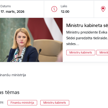
Datums
Laiks
17. marts, 2026
12.00
Ministru kabineta s
Ministru prezidente Evika 
Sēdei paredzēta tiešraide.
sēdes…
Ministru kabinets
Minist
inanšu ministrija
tas tēmas
es:
Finanšu ministrija
Ministru kabinets