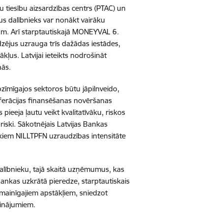
āju tiesību aizsardzības centrs (PTAC) un
us dalībnieks var nonākt vairāku
ām. Arī starptautiskajā MONEYVAL 6.
dzējus uzrauga trīs dažādas iestādes,
ļus. Latvijai ieteikts nodrošināt
nās.
īmīgajos sektoros būtu jāpilnveido,
oliferācijas finansēšanas novēršanas
pieeja ļautu veikt kvalitatīvāku, riskos
riski. Sākotnējais Latvijas Bankas
ekiem NILLTPFN uzraudzības intensitāte
alībnieku, tajā skaitā uzņēmumus, kas
Bankas uzkrātā pieredze, starptautiskais
 mainīgajiem apstākļiem, sniedzot
sinājumiem.