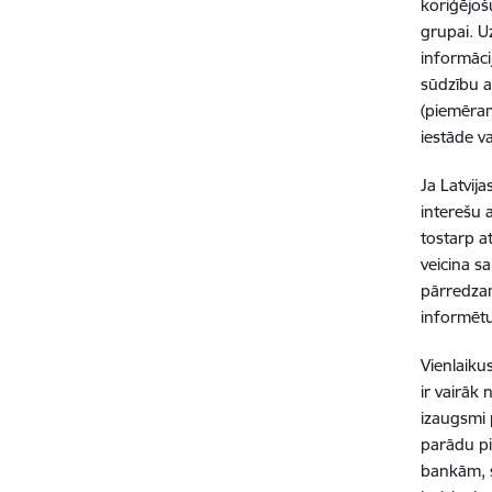
koriģējoš
grupai. U
informāci
sūdzību a
(piemēram
iestāde v
Ja Latvij
interešu 
tostarp a
veicina s
pārredzam
informēt
Vienlaiku
ir vairāk
izaugsmi 
parādu pi
bankām, s