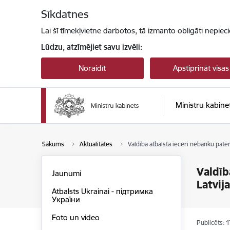
Pāriet uz lapas saturu
Sīkdatnes
Lai šī tīmekļvietne darbotos, tā izmanto obligāti nepiec
Lūdzu, atzīmējiet savu izvēli:
Noraidīt
Apstiprināt visas
Ministru kabine
Sākums
Aktualitātes
Valdība atbalsta ieceri nebanku patē
Valdīb
Jaunumi
Latvij
Atbalsts Ukrainai - підтримка
України
Foto un video
Publicēts: 