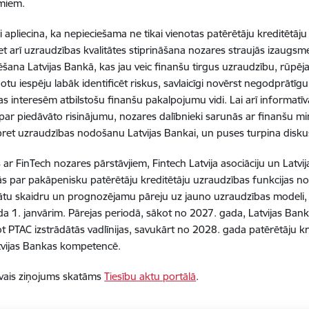
umiem.
āji apliecina, ka nepieciešama ne tikai vienotas patērētāju kreditētā
bet arī uzraudzības kvalitātes stiprināšana nozares straujās izaugs
šana Latvijas Bankā, kas jau veic finanšu tirgus uzraudzību, rūpējas
dotu iespēju labāk identificēt riskus, savlaicīgi novērst negodprāt
as interesēm atbilstošu finanšu pakalpojumu vidi. Lai arī informatīv
 par piedāvāto risinājumu, nozares dalībnieki sarunās ar finanšu mini
 pret uzraudzības nodošanu Latvijas Bankai, un puses turpina diskus
s ar FinTech nozares pārstāvjiem, Fintech Latvija asociāciju un Lat
s par pakāpenisku patērētāju kreditētāju uzraudzības funkcijas no
tu skaidru un prognozējamu pāreju uz jauno uzraudzības modeli, p
a 1. janvārim. Pārejas periodā, sākot no 2027. gada, Latvijas Bank
t PTAC izstrādātās vadlīnijas, savukārt no 2028. gada patērētāju k
tvijas Bankas kompetencē.
īvais ziņojums skatāms
Tiesību aktu portālā
.