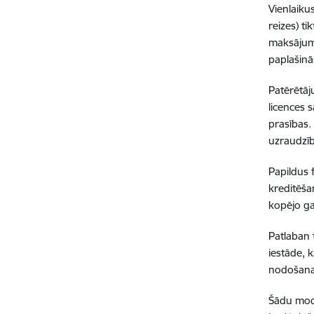
Vienlaiku
reizes) t
maksājums
paplašin
Patērētāj
licences 
prasības.
uzraudzīb
Papildus 
kreditēša
kopējo ga
Patlaban 
iestāde, 
nodošana 
Šādu mode