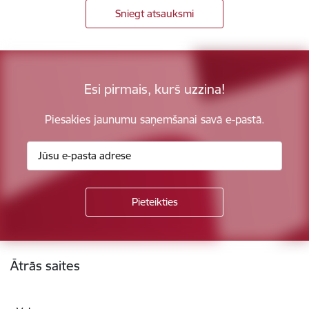
Sniegt atsauksmi
Esi pirmais, kurš uzzina!
Piesakies jaunumu saņemšanai savā e-pastā.
Kājene
Ātrās saites