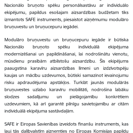
Nacionālo bruņoto spēku personālsastāvu ar individuālo
ekipējumu, papildus esošajam aizsardzības budžetam tiks
izmantots SAFE instruments, piesaistot aizņēmumu modulāro
bruņuvestu un bruņucepuru iegādei.
Modulāro bruņuvestu un bruņucepuru iegāde ir būtiska
Nacionālo bruņoto spēku individuālā ekipējuma
modernizēšanai un papildināšanai, lai nodrošinātu vienotu,
mūsdienu prasībām atbilstošu aizsardzību. Šis ekipējums
paaugstina karavīru aizsardzības līmeni un izdzīvotspēju
kaujas un mācību uzdevumos, būtiski samazinot ievainojumu
risku apdraudējuma apstākļos. Turklāt jaunās modulārās
bruņuvestes uzlabo karavīru mobilitāti, nodrošina labāku
slodzes sadalījumu un pielāgojamību konkrētiem
uzdevumiem, kā arī garantē pilnīgu savietojamību ar citām
individuālā ekipējuma sastāvdaļām.
SAFE ir Eiropas Savienības izveidots finanšu instruments, kas
ļauj tās dalībvalstīm aizņemties no Eiropas Komisijas papildu