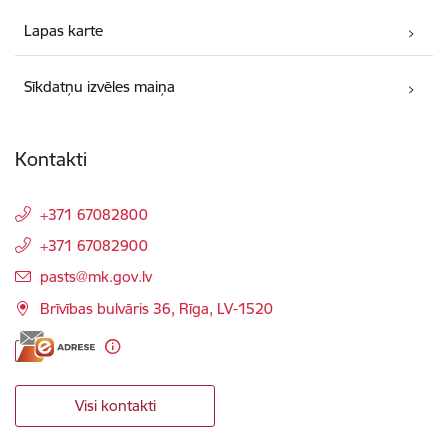
Lapas karte
Sīkdatņu izvēles maiņa
Kontakti
+371 67082800
+371 67082900
E-pasts:
pasts@mk.gov.lv
Brīvības bulvāris 36, Rīga, LV-1520
Visi kontakti