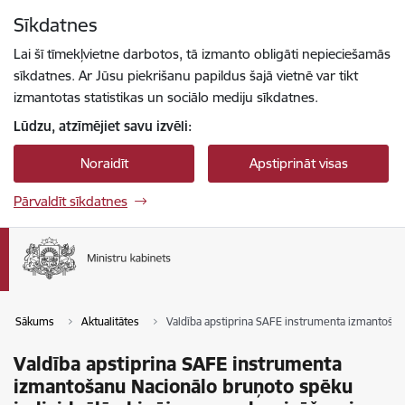
Pāriet uz lapas saturu
Sīkdatnes
Spied
lai meklētu
Enter
Lai šī tīmekļvietne darbotos, tā izmanto obligāti nepieciešamās
sīkdatnes. Ar Jūsu piekrišanu papildus šajā vietnē var tikt
izmantotas statistikas un sociālo mediju sīkdatnes.
Lūdzu, atzīmējiet savu izvēli:
Noraidīt
Apstiprināt visas
Pārvaldīt sīkdatnes
Sākums
Aktualitātes
Valdība apstiprina SAFE instrumenta izmantoša
Valdība apstiprina SAFE instrumenta
izmantošanu Nacionālo bruņoto spēku