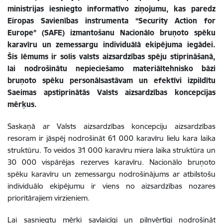
ministrijas iesniegto informatīvo ziņojumu, kas paredz
Eiropas Savienības instrumenta “Security Action for
Europe” (SAFE) izmantošanu Nacionālo bruņoto spēku
karavīru un zemessargu individuālā ekipējuma iegādei.
Šis lēmums ir solis valsts aizsardzības spēju stiprināšanā,
lai nodrošinātu nepieciešamo materiāltehnisko bāzi
bruņoto spēku personālsastāvam un efektīvi izpildītu
Saeimas apstiprinātās Valsts aizsardzības koncepcijas
mērķus.
Saskaņā ar Valsts aizsardzības koncepciju aizsardzības
resoram ir jāspēj nodrošināt 61 000 karavīru lielu kara laika
struktūru. To veidos 31 000 karavīru miera laika struktūra un
30 000 vispārējas rezerves karavīru. Nacionālo bruņoto
spēku karavīru un zemessargu nodrošinājums ar atbilstošu
individuālo ekipējumu ir viens no aizsardzības nozares
prioritārajiem virzieniem.
Lai sasniegtu mērķi savlaicīgi un pilnvērtīgi nodrošināt