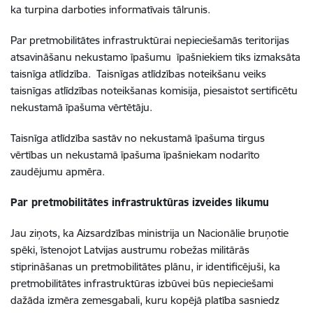
ka turpina darboties informatīvais tālrunis.
Par pretmobilitātes infrastruktūrai nepieciešamās teritorijas
atsavināšanu nekustamo īpašumu īpašniekiem tiks izmaksāta
taisnīga atlīdzība. Taisnīgas atlīdzības noteikšanu veiks
taisnīgas atlīdzības noteikšanas komisija, piesaistot sertificētu
nekustamā īpašuma vērtētāju.
Taisnīga atlīdzība sastāv no nekustamā īpašuma tirgus
vērtības un nekustamā īpašuma īpašniekam nodarīto
zaudējumu apmēra.
Par pretmobilitātes infrastruktūras izveides likumu
Jau ziņots, ka Aizsardzības ministrija un Nacionālie bruņotie
spēki, īstenojot Latvijas austrumu robežas militārās
stiprināšanas un pretmobilitātes plānu, ir identificējuši, ka
pretmobilitātes infrastruktūras izbūvei būs nepieciešami
dažāda izmēra zemesgabali, kuru kopējā platība sasniedz