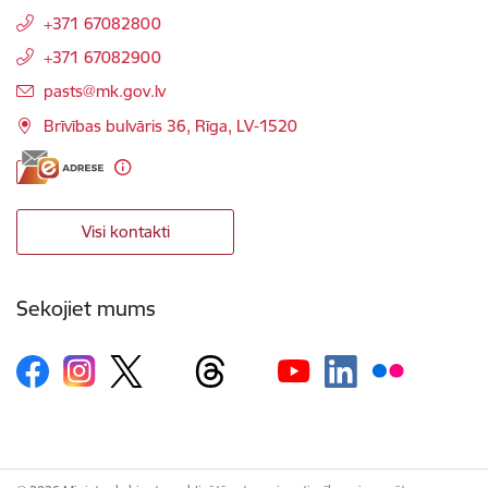
+371 67082800
+371 67082900
E-pasts:
pasts@mk.gov.lv
Brīvības bulvāris 36, Rīga, LV-1520
Visi kontakti
Sekojiet mums