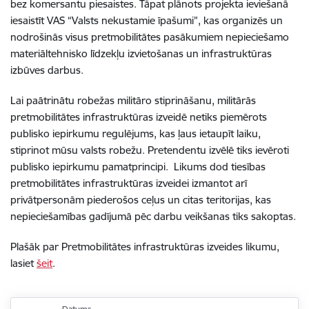
bez komersantu piesaistes. Tāpat plānots projekta ieviešanā
iesaistīt VAS “Valsts nekustamie īpašumi”, kas organizēs un
nodrošinās visus pretmobilitātes pasākumiem nepieciešamo
materiāltehnisko līdzekļu izvietošanas un infrastruktūras
izbūves darbus.
Lai paātrinātu robežas militāro stiprināšanu, militārās
pretmobilitātes infrastruktūras izveidē netiks piemērots
publisko iepirkumu regulējums, kas ļaus ietaupīt laiku,
stiprinot mūsu valsts robežu. Pretendentu izvēlē tiks ievēroti
publisko iepirkumu pamatprincipi. Likums dod tiesības
pretmobilitātes infrastruktūras izveidei izmantot arī
privātpersonām piederošos ceļus un citas teritorijas, kas
nepieciešamības gadījumā pēc darbu veikšanas tiks sakoptas.
Plašāk par Pretmobilitātes infrastruktūras izveides likumu,
lasiet
šeit
.