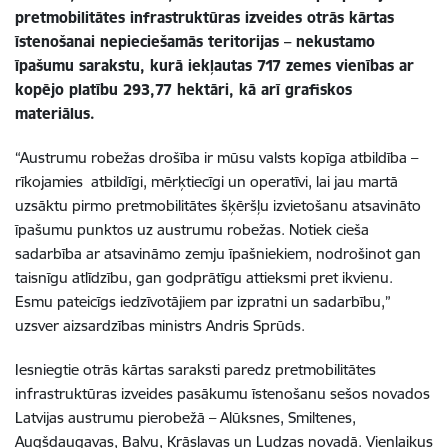
pretmobilitātes infrastruktūras izveides otrās kārtas
īstenošanai nepieciešamās teritorijas – nekustamo
īpašumu sarakstu, kurā iekļautas 717 zemes vienības ar
kopējo platību 293,77 hektāri, kā arī grafiskos
materiālus.
“Austrumu robežas drošība ir mūsu valsts kopīga atbildība –
rīkojamies atbildīgi, mērķtiecīgi un operatīvi, lai jau martā
uzsāktu pirmo pretmobilitātes šķēršļu izvietošanu atsavināto
īpašumu punktos uz austrumu robežas. Notiek cieša
sadarbība ar atsavināmo zemju īpašniekiem, nodrošinot gan
taisnīgu atlīdzību, gan godprātīgu attieksmi pret ikvienu.
Esmu pateicīgs iedzīvotājiem par izpratni un sadarbību,”
uzsver aizsardzības ministrs Andris Sprūds.
Iesniegtie otrās kārtas saraksti paredz pretmobilitātes
infrastruktūras izveides pasākumu īstenošanu sešos novados
Latvijas austrumu pierobežā – Alūksnes, Smiltenes,
Augšdaugavas, Balvu, Krāslavas un Ludzas novadā. Vienlaikus