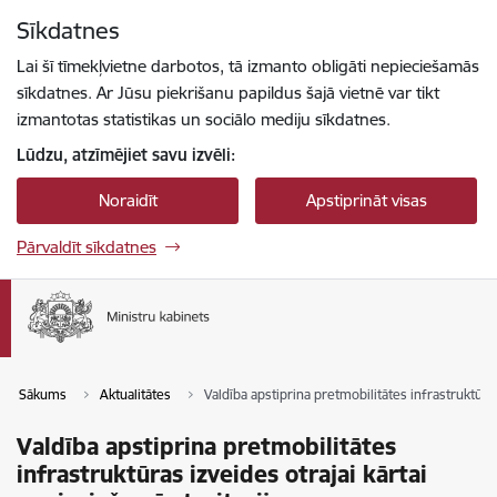
Pāriet uz lapas saturu
Sīkdatnes
Spied
lai meklētu
Enter
Lai šī tīmekļvietne darbotos, tā izmanto obligāti nepieciešamās
sīkdatnes. Ar Jūsu piekrišanu papildus šajā vietnē var tikt
izmantotas statistikas un sociālo mediju sīkdatnes.
Lūdzu, atzīmējiet savu izvēli:
Noraidīt
Apstiprināt visas
Pārvaldīt sīkdatnes
Sākums
Aktualitātes
Valdība apstiprina pretmobilitātes infrastruktūras
Valdība apstiprina pretmobilitātes
infrastruktūras izveides otrajai kārtai