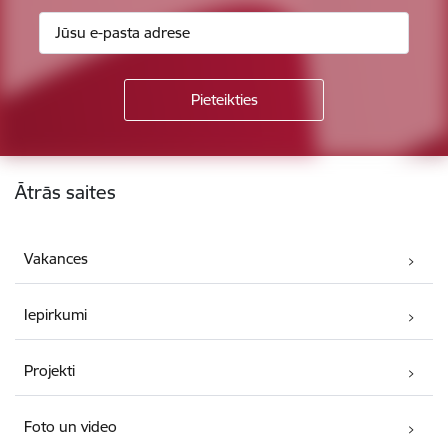
Kājene
Ātrās saites
Vakances
Iepirkumi
Projekti
Foto un video