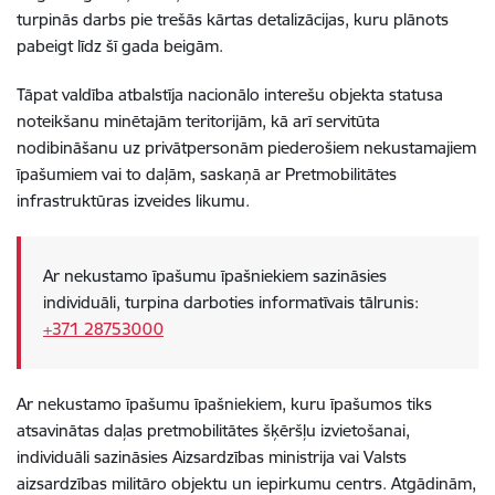
turpinās darbs pie trešās kārtas detalizācijas, kuru plānots
pabeigt līdz šī gada beigām.
Tāpat valdība atbalstīja nacionālo interešu objekta statusa
noteikšanu minētajām teritorijām, kā arī servitūta
nodibināšanu uz privātpersonām piederošiem nekustamajiem
īpašumiem vai to daļām, saskaņā ar Pretmobilitātes
infrastruktūras izveides likumu.
Ar nekustamo īpašumu īpašniekiem sazināsies
individuāli, turpina darboties informatīvais tālrunis:
+371 28753000
Ar nekustamo īpašumu īpašniekiem, kuru īpašumos tiks
atsavinātas daļas pretmobilitātes šķēršļu izvietošanai,
individuāli sazināsies Aizsardzības ministrija vai Valsts
aizsardzības militāro objektu un iepirkumu centrs. Atgādinām,