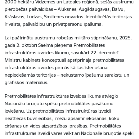
2000 hektāru Vidzemes un Latgales reģionā, sešās austrumu
pierobežas pašvaldībās – Alūksnes, Augšdaugavas, Balvu,
Krāslavas, Ludzas, Smiltenes novados. Identificētās teritorijas
ir valsts, pašvaldību un privātpersonu īpašumā.
Lai paātrinātu austrumu robežas militāro stiprināšanu, 2025.
gada 2. oktobrī Saeima pieņēma Pretmobilitātes
infrastruktūras izveides likumu, savukārt 22. decembrī
Ministru kabinets konceptuāli apstiprināja
pretmobilitātes
infrastruktūras izveides
pirmās kārtas īstenošanai
nepieciešamās teritorijas – nekustamo īpašumu sarakstu un
grafiskos materiālus.
Pretmobilitātes infrastruktūras izveides likums atvieglo
Nacionālo bruņoto spēku pretmobilitātes pasākumu
ieviešanu. Uz pretmobilitātes infrastruktūras izveidi
neattiecas būvniecības, mežu apsaimniekošanas, koku
ciršanas un vides aizsardzības prasības. Pretmobilitātes
infrastruktūras izveidi varēs veikt arī Nacionālie bruņotie spēki