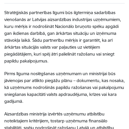
Stratēģiskās partnerības līgumi būs ilgtermiņa sadarbības
vienošanās ar Latvijas aizsardzības industrijas uzņēmumiem,
kuru mērķis ir nodrošināt Nacionālo bruņoto spēku apgādi
gan ikdienas darbībā, gan ārkārtas situāciju un izņēmuma
stāvokļa laikā. Šādu partnerību mērķis ir garantēt, ka arī
ārkārtas situācijās valsts var paļauties uz vietējiem
piegādātājiem, kuri spēj ātri palielināt ražošanu vai sniegt
papildu pakalpojumus.
Pirms līguma noslēgšanas uzņēmumam un ministrijai būs
jāvienojas par atlikto piegāžu plānu – dokumentu, kas nosaka,
kā uzņēmums nodrošinās papildu ražošanas vai pakalpojumu
sniegšanas kapacitāti valsts apdraudējuma, krīzes vai kara
gadījumā.
Aizsardzības ministrija izvērtēs uzņēmumu atbilstību
noteiktajiem kritērijiem, tostarp uzņēmuma finansiālo
stabilitāti, spēju nodrošināt ražošanu Latvijā un atbilstību