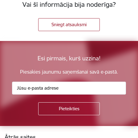
Vai šī informācija bija noderīga?
Sniegt atsauksmi
Esi pirmais, kurš uzzina!
Piesakies jaunumu saņemšanai savā e-pastā.
Kājene
Ātrās saites