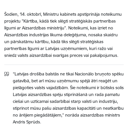
Šodien, 14. oktobrī, Ministru kabinets apstiprināja noteikumu
projektu "Kārtība, kādā tiek slēgti stratēģiskās partnerības
līgumi ar Aizsardzības ministriju". Noteikumi, kas izriet no
Aizsardzības industrijas likuma deleģējuma, nosaka skaidru
un pārskatāmu kārtību, kādā tiks slēgti stratēģiskas
partnerības līgumi ar Latvijas uzņēmumiem, kuri ražo vai
sniedz valsts aizsardzībai svarīgas preces vai pakalpojumus.
“Latvijas drošība balstās ne tikai Nacionālo bruņoto spēku
gatavībā, bet arī mūsu uzņēmumu spējā ātri reaģēt un
pielāgoties valsts vajadzībām. Šie noteikumi ir būtisks solis
Latvijas aizsardzības spēju stiprināšanā un rada pamatu
ciešai un uzticamai sadarbībai starp valsti un industriju,
stiprinot mūsu pašu aizsardzības kapacitāti un neatkarību
no ārējiem piegādātājiem,” norāda aizsardzības ministrs
Andris Sprūds.