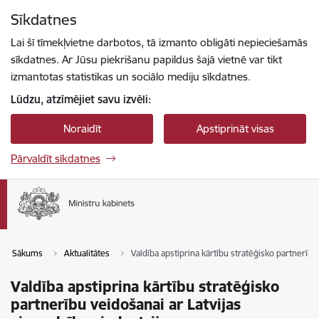
Pāriet uz lapas saturu
Sīkdatnes
Spied
lai meklētu
Enter
Lai šī tīmekļvietne darbotos, tā izmanto obligāti nepieciešamās
sīkdatnes. Ar Jūsu piekrišanu papildus šajā vietnē var tikt
izmantotas statistikas un sociālo mediju sīkdatnes.
Lūdzu, atzīmējiet savu izvēli:
Noraidīt
Apstiprināt visas
Pārvaldīt sīkdatnes
Sākums
Aktualitātes
Valdība apstiprina kārtību stratēģisko partnerību 
Valdība apstiprina kārtību stratēģisko
partnerību veidošanai ar Latvijas