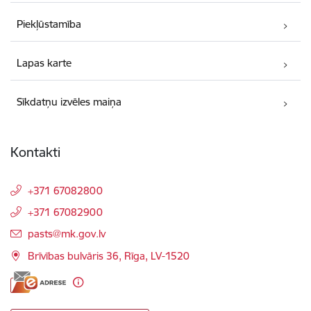
Piekļūstamība
Lapas karte
Sīkdatņu izvēles maiņa
Kontakti
+371 67082800
+371 67082900
E-pasts:
pasts@mk.gov.lv
Brīvības bulvāris 36, Rīga, LV-1520