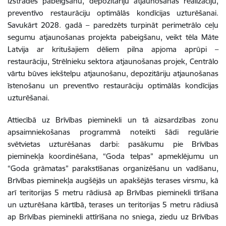
izstrādes pabeigšanu, depozitāriju atjaunošanas realizāciju,
preventīvo restaurāciju optimālās kondīcijas uzturēšanai.
Savukārt 2028. gadā – paredzēts turpināt perimetrālo ceļu
segumu atjaunošanas projekta pabeigšanu, veikt tēla Māte
Latvija ar kritušajiem dēliem pilna apjoma aprūpi –
restaurāciju, Strēlnieku sektora atjaunošanas projek, Centrālo
vārtu būves iekštelpu atjaunošanu, depozitāriju atjaunošanas
īstenošanu un preventīvo restaurāciju optimālās kondīcijas
uzturēšanai.
Attiecībā uz Brīvības pieminekli un tā aizsardzības zonu
apsaimniekošanas programmā noteikti šādi regulārie
svētvietas uzturēšanas darbi: pasākumu pie Brīvības
pieminekļa koordinēšana, “Goda telpas” apmeklējumu un
“Goda grāmatas” parakstīšanas organizēšanu un vadīšanu,
Brīvības pieminekļa augšējās un apakšējās terases virsmu, kā
arī teritorijas 5 metru rādiusā ap Brīvības pieminekli tīrīšana
un uzturēšana kārtībā, terases un teritorijas 5 metru rādiusā
ap Brīvības pieminekli attīrīšana no sniega, ziedu uz Brīvības