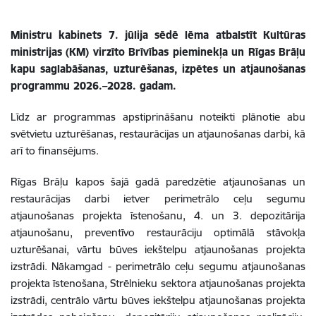
Ministru kabinets 7. jūlija sēdē lēma atbalstīt Kultūras
ministrijas (KM) virzīto Brīvības pieminekļa un Rīgas Brāļu
kapu saglabāšanas, uzturēšanas, izpētes un atjaunošanas
programmu 2026.–2028. gadam.
Līdz ar programmas apstiprināšanu noteikti plānotie abu
svētvietu uzturēšanas, restaurācijas un atjaunošanas darbi, kā
arī to finansējums.
Rīgas Brāļu kapos šajā gadā paredzētie atjaunošanas un
restaurācijas darbi ietver perimetrālo ceļu segumu
atjaunošanas projekta īstenošanu, 4. un 3. depozitārija
atjaunošanu, preventīvo restaurāciju optimālā stāvokļa
uzturēšanai, vārtu būves iekštelpu atjaunošanas projekta
izstrādi. Nākamgad - perimetrālo ceļu segumu atjaunošanas
projekta īstenošana, Strēlnieku sektora atjaunošanas projekta
izstrādi, centrālo vārtu būves iekštelpu atjaunošanas projekta