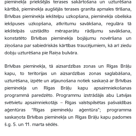
pieminekļa priekšējās terases sakārtošana un uzturēšana
kārtībā, pieminekļa augšējās terases granīta apmales tīrīšana,
Brīvības pieminekļa iekštelpu uzkopšana, pieminekļa obeliska
iekšpuses uzkopšana, atkritumu savākšana, regulāra tā
iekštelpās uzstādīto mēraparātu rādījumu savākšana,
konstatēto Brīvības pieminekļa bojājumu novēršana un
ziņošana par sabiedriskās kārtības traucējumiem, kā arī ziedu
dobju uzturēšana pie Raiņa bulvāra.
Brīvības pieminekļa, tā aizsardzības zonas un Rīgas Brāļu
kapu, to teritorijas un aizsardzības zonas saglabāšana,
uzturēšana, izpēte un atjaunošana notiek saskaņā ar Brīvības
pieminekļa un Rīgas Brāļu kapu apsaimniekošanas
programmā paredzēto. Programmu izstrādājis abu Latvijas
svētvietu apsaimniekotājs – Rīgas valstspilsētas pašvaldības
aģentūras “Rīgas pieminekļu aģentūra”; programma
saskaņota Brīvības pieminekļa un Rīgas Brāļu kapu padomes
š.g. 5. un 11. marta sēdēs.