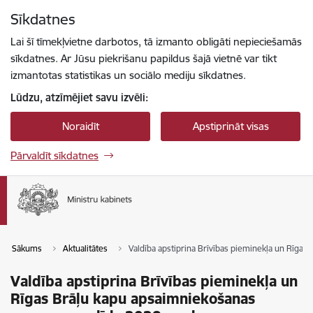
Pāriet uz lapas saturu
Sīkdatnes
Spied
lai meklētu
Enter
Lai šī tīmekļvietne darbotos, tā izmanto obligāti nepieciešamās
sīkdatnes. Ar Jūsu piekrišanu papildus šajā vietnē var tikt
izmantotas statistikas un sociālo mediju sīkdatnes.
Lūdzu, atzīmējiet savu izvēli:
Noraidīt
Apstiprināt visas
Pārvaldīt sīkdatnes
Sākums
Aktualitātes
Valdība apstiprina Brīvības pieminekļa un Rīga
Valdība apstiprina Brīvības pieminekļa un
Rīgas Brāļu kapu apsaimniekošanas