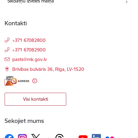
Sīkdatņu izvēles maiņa
Kontakti
+371 67082800
+371 67082900
E-pasts:
pasts@mk.gov.lv
Brīvības bulvāris 36, Rīga, LV-1520
Visi kontakti
Sekojiet mums