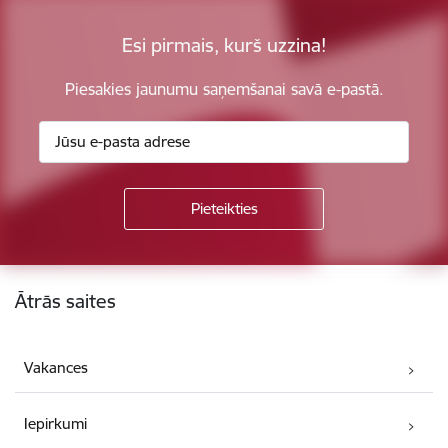
Esi pirmais, kurš uzzina!
Piesakies jaunumu saņemšanai savā e-pastā.
Kājene
Ātrās saites
Vakances
Iepirkumi