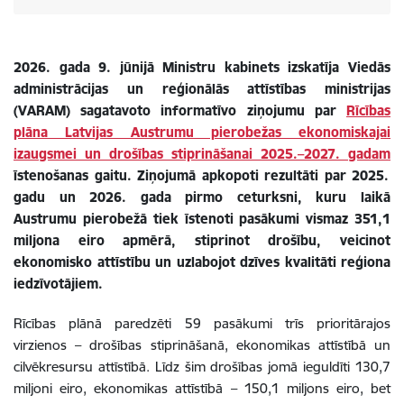
2026. gada 9. jūnijā Ministru kabinets izskatīja Viedās
administrācijas un reģionālās attīstības ministrijas
(VARAM) sagatavoto informatīvo ziņojumu par
Rīcības
plāna Latvijas Austrumu pierobežas ekonomiskajai
izaugsmei un drošības stiprināšanai 2025.–2027. gadam
īstenošanas gaitu. Ziņojumā apkopoti rezultāti par 2025.
gadu un 2026. gada pirmo ceturksni, kuru laikā
Austrumu pierobežā tiek īstenoti pasākumi vismaz 351,1
miljona eiro apmērā, stiprinot drošību, veicinot
ekonomisko attīstību un uzlabojot dzīves kvalitāti reģiona
iedzīvotājiem.
Rīcības plānā paredzēti 59 pasākumi trīs prioritārajos
virzienos – drošības stiprināšanā, ekonomikas attīstībā un
cilvēkresursu attīstībā. Līdz šim drošības jomā ieguldīti 130,7
miljoni eiro, ekonomikas attīstībā – 150,1 miljons eiro, bet