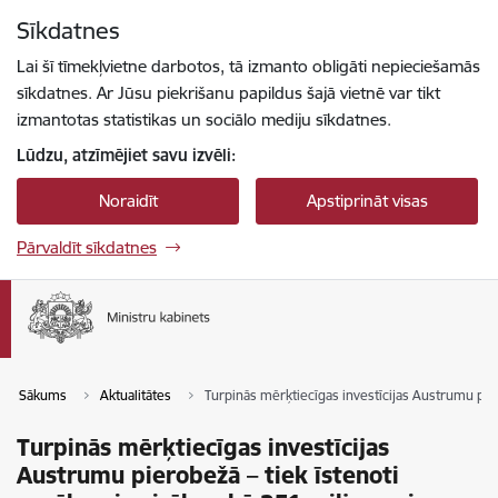
Pāriet uz lapas saturu
Sīkdatnes
Spied
lai meklētu
Enter
Lai šī tīmekļvietne darbotos, tā izmanto obligāti nepieciešamās
sīkdatnes. Ar Jūsu piekrišanu papildus šajā vietnē var tikt
izmantotas statistikas un sociālo mediju sīkdatnes.
Lūdzu, atzīmējiet savu izvēli:
Noraidīt
Apstiprināt visas
Pārvaldīt sīkdatnes
Sākums
Aktualitātes
Turpinās mērķtiecīgas investīcijas Austrumu pie
Turpinās mērķtiecīgas investīcijas
Austrumu pierobežā – tiek īstenoti