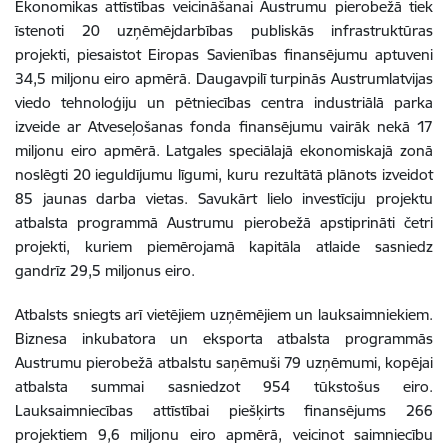
Ekonomikas attīstības veicināšanai Austrumu pierobežā tiek
īstenoti 20 uzņēmējdarbības publiskās infrastruktūras
projekti, piesaistot Eiropas Savienības finansējumu aptuveni
34,5 miljonu eiro apmērā. Daugavpilī turpinās Austrumlatvijas
viedo tehnoloģiju un pētniecības centra industriālā parka
izveide ar Atveseļošanas fonda finansējumu vairāk nekā 17
miljonu eiro apmērā. Latgales speciālajā ekonomiskajā zonā
noslēgti 20 ieguldījumu līgumi, kuru rezultātā plānots izveidot
85 jaunas darba vietas. Savukārt lielo investīciju projektu
atbalsta programmā Austrumu pierobežā apstiprināti četri
projekti, kuriem piemērojamā kapitāla atlaide sasniedz
gandrīz 29,5 miljonus eiro.
Atbalsts sniegts arī vietējiem uzņēmējiem un lauksaimniekiem.
Biznesa inkubatora un eksporta atbalsta programmās
Austrumu pierobežā atbalstu saņēmuši 79 uzņēmumi, kopējai
atbalsta summai sasniedzot 954 tūkstošus eiro.
Lauksaimniecības attīstībai piešķirts finansējums 266
projektiem 9,6 miljonu eiro apmērā, veicinot saimniecību