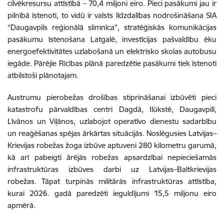
cilvēkresursu attīstībā – 70,4 miljoni eiro. Pieci pasākumi jau ir
pilnībā īstenoti, to vidū ir valsts līdzdalības nodrošināšana SIA
“Daugavpils reģionālā slimnīca”, stratēģiskās komunikācijas
pasākumu īstenošana Latgalē, investīcijas pašvaldību ēku
energoefektivitātes uzlabošanā un elektrisko skolas autobusu
iegāde. Pārējie Rīcības plānā paredzētie pasākumi tiek īstenoti
atbilstoši plānotajam.
Austrumu pierobežas drošības stiprināšanai izbūvēti pieci
katastrofu pārvaldības centri Dagdā, Ilūkstē, Daugavpilī,
Līvānos un Viļānos, uzlabojot operatīvo dienestu sadarbību
un reaģēšanas spējas ārkārtas situācijās. Noslēgusies Latvijas–
Krievijas robežas žoga izbūve aptuveni 280 kilometru garumā,
kā arī pabeigti ārējās robežas apsardzībai nepieciešamās
infrastruktūras izbūves darbi uz Latvijas–Baltkrievijas
robežas. Tāpat turpinās militārās infrastruktūras attīstība,
kurai 2026. gadā paredzēti ieguldījumi 15,5 miljonu eiro
apmērā.