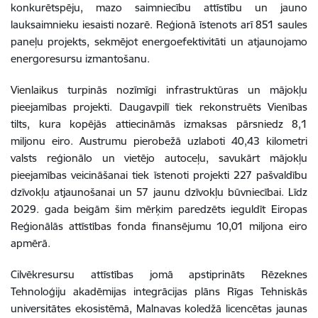
konkurētspēju, mazo saimniecību attīstību un jauno
lauksaimnieku iesaisti nozarē. Reģionā īstenots arī 851 saules
paneļu projekts, sekmējot energoefektivitāti un atjaunojamo
energoresursu izmantošanu.
Vienlaikus turpinās nozīmīgi infrastruktūras un mājokļu
pieejamības projekti. Daugavpilī tiek rekonstruēts Vienības
tilts, kura kopējās attiecināmās izmaksas pārsniedz 8,1
miljonu eiro. Austrumu pierobežā uzlaboti 40,43 kilometri
valsts reģionālo un vietējo autoceļu, savukārt mājokļu
pieejamības veicināšanai tiek īstenoti projekti 227 pašvaldību
dzīvokļu atjaunošanai un 57 jaunu dzīvokļu būvniecībai. Līdz
2029. gada beigām šim mērķim paredzēts ieguldīt Eiropas
Reģionālās attīstības fonda finansējumu 10,01 miljona eiro
apmērā.
Cilvēkresursu attīstības jomā apstiprināts Rēzeknes
Tehnoloģiju akadēmijas integrācijas plāns Rīgas Tehniskās
universitātes ekosistēmā, Malnavas koledžā licencētas jaunas