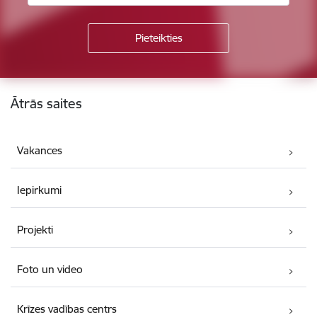
Kājene
Ātrās saites
Vakances
Iepirkumi
Projekti
Foto un video
Krīzes vadības centrs