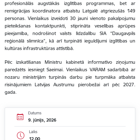
profesionālās augstākās izglītības programmas, bet ar
remigrācijas koordinatora atbalstu Latgalē atgriezušās 149
personas. Vienlaikus izveidoti 30 jauni vienoto pakalpojumu
pieteikšanas kontaktpunkti, stiprināta veselības aprūpes
pieejamība, nodrošinot valsts līdzdalību SIA “Daugavpils
reģionālā slimnīca”, kā arī turpināti ieguldījumi izglītības un
kultūras infrastruktūras attīstībā.
Pēc izskatīšanas Ministru kabinetā informatīvo ziņojumu
paredzēts iesniegt Saeimai. Vienlaikus VARAM sadarbībā ar
nozaru ministrijām turpinās darbu pie turpmāka atbalsta
risinājumiem Latvijas Austrumu pierobežai arī pēc 2027.
gada.
Datums
9. jūnijs, 2026
Laiks
12.00