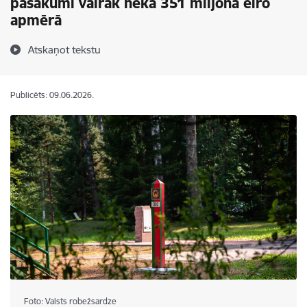
pasākumi vairāk nekā 351 miljona eiro
apmērā
Atskaņot tekstu
Publicēts: 09.06.2026.
Foto: Valsts robežsardze