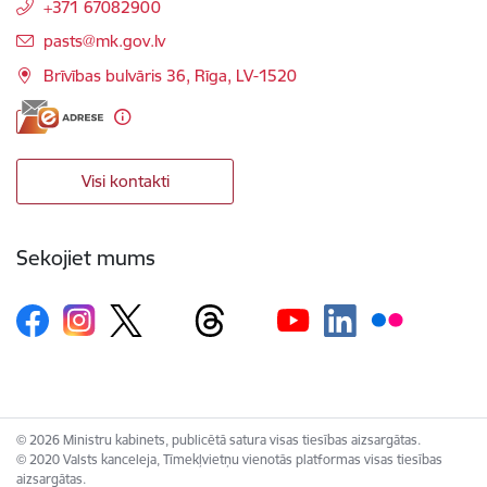
+371 67082900
E-pasts:
pasts@mk.gov.lv
Brīvības bulvāris 36, Rīga, LV-1520
Visi kontakti
Sekojiet mums
© 2026 Ministru kabinets, publicētā satura visas tiesības aizsargātas.
© 2020 Valsts kanceleja, Tīmekļvietņu vienotās platformas visas tiesības
aizsargātas.