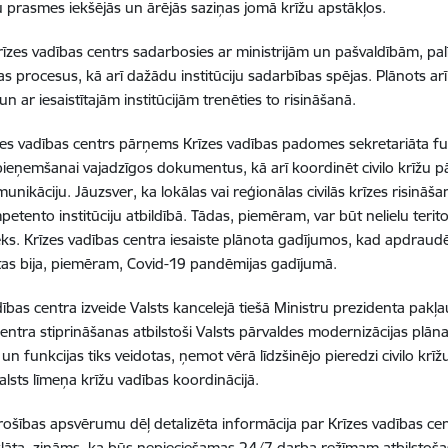
 prasmes iekšējās un ārējās saziņas jomā krīžu apstākļos.
rīzes vadības centrs sadarbosies ar ministrijām un pašvaldībām, pa
as procesus, kā arī dažādu institūciju sadarbības spējas. Plānots arī
 un ar iesaistītajām institūcijām trenēties to risināšanā.
zes vadības centrs pārņems Krīzes vadības padomes sekretariāta f
eņemšanai vajadzīgos dokumentus, kā arī koordinēt civilo krīžu pārv
unikāciju. Jāuzsver, ka lokālas vai reģionālas civilās krīzes risināš
etento institūciju atbildībā. Tādas, piemēram, var būt nelielu terit
s. Krīzes vadības centra iesaiste plānota gadījumos, kad apdraudē
ā tas bija, piemēram, Covid-19 pandēmijas gadījumā.
dības centra izveide Valsts kancelejā tiešā Ministru prezidenta pakļa
centra stiprināšanas atbilstoši Valsts pārvaldes modernizācijas plān
un funkcijas tiks veidotas, ņemot vērā līdzšinējo pieredzi civilo krīž
valsts līmeņa krīžu vadības koordinācijā.
rošības apsvērumu dēļ detalizēta informācija par Krīzes vadības c
klāta, zināms, ka būs nepieciešamas 24/7 darba režīmam atbilstoš