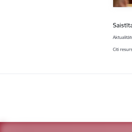
Saistī
Aktualitāt
Citi resur