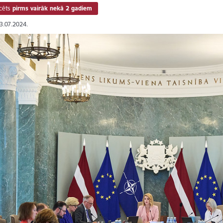
cēts
pirms vairāk nekā 2 gadiem
23.07.2024.