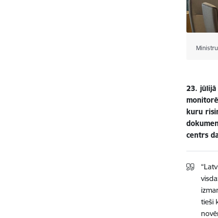
Ministru
23. jūlij
monitorēt
kuru ris
dokument
centrs da
“Latv
visda
izma
tieši
novēr