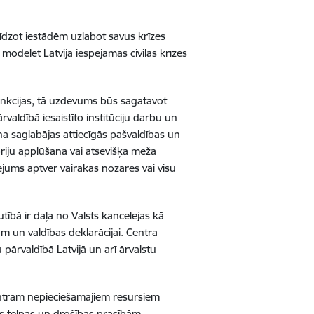
līdzot iestādēm uzlabot savus krīzes
 modelēt Latvijā iespējamas civilās krīzes
unkcijas, tā uzdevums būs sagatavot
aldībā iesaistīto institūciju darbu un
ana saglabājas attiecīgās pašvaldības un
oriju applūšana vai atsevišķa meža
jums aptver vairākas nozares vai visu
utībā ir daļa no Valsts kancelejas kā
am un valdības deklarācijai. Centra
u pārvaldībā Latvijā un arī ārvalstu
entram nepieciešamajiem resursiem
as telpas un drošības prasībām