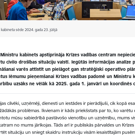
 kabineta sēde 2024. gada 23. jūlijā
ā Ministru kabinets apstiprināja Krīzes vadības centram nepiec
u civilo drošības situāciju valstī. Iegūtās informācijas analīze 
ināšanai varēs attīstīt un pielāgot gan stratēģiski operatīvo p
us lēmumu pieņemšanai Krīzes vadības padomē un Ministru kab
rbību uzsāks ne vēlāk kā 2025. gada 1. janvārī un koordinēs civ
ijas cilvēki, uzņēmēji, dienesti un iestādes ir pierādījuši, cik kopā es
žādākās problēmas. Ikvienam ir kāds priekšstats par to, ko varētu dar
ntotu mūsu sabiedrībā pastāvošo vienotību un uzņēmību, mums visie
 katram no mums jārīkojas. Tāds arī ir publiskās pārvaldes un Krīze
tēt situāciju un sniegt skaidru instrukciju visām iesaistītajām pusēm,