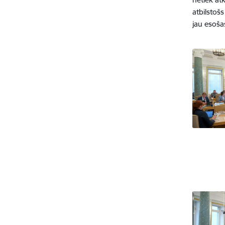
atbilstoš
jau esoša