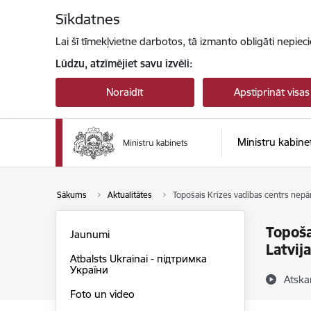
Pāriet uz lapas saturu
Sīkdatnes
Lai šī tīmekļvietne darbotos, tā izmanto obligāti nepiec
Lūdzu, atzīmējiet savu izvēli:
Noraidīt
Apstiprināt visas
Ministru kabine
Sākums
Aktualitātes
Topošais Krīzes vadības centrs nepārt
Topoša
Jaunumi
Latvij
Atbalsts Ukrainai - підтримка
України
Atska
Foto un video