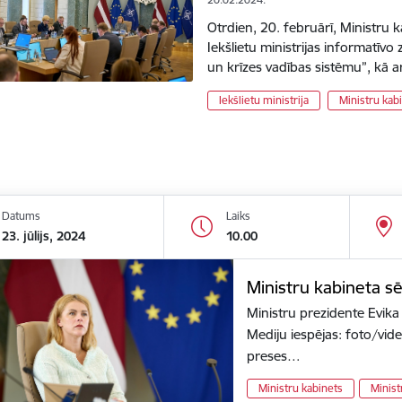
Otrdien, 20. februārī, Ministru 
Iekšlietu ministrijas informatīv
un krīzes vadības sistēmu”, kā ar
Iekšlietu ministrija
Ministru kab
Datums
Laiks
23. jūlijs, 2024
10.00
Ministru kabineta s
Ministru prezidente Evika 
Mediju iespējas: foto/vi
preses…
Ministru kabinets
Minist