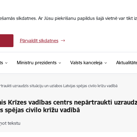
iešamās sīkdatnes. Ar Jūsu piekrišanu papildus šajā vietnē var tikt i
Pārvaldīt sīkdatnes
ts
Ministru prezidents
Valsts kanceleja
Aktualitāt
raukti uzraudzīs situāciju un uzlabos Latvijas spējas civilo krīžu vadībā
is Krīzes vadības centrs nepārtraukti uzraudzī
as spējas civilo krīžu vadībā
ņot tekstu