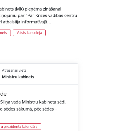
kabinets (MK) pieņēma zināšanai
o ziņojumu par “Par Krīzes vadības centru
ī atbalstīja informatīvajā…
inets
Valsts kanceleja
Atrašanās vieta
Ministru kabinets
ēde
Siliņa vada Ministru kabineta sēdi.
deo sēdes sākumā, pēc sēdes –
ru prezidenta kalendārs