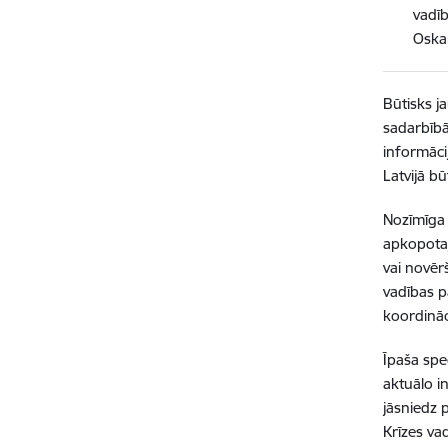
vadīb
Oskar
Būtisks j
sadarbībā
informāci
Latvijā b
Nozīmīga l
apkopotaj
vai novēr
vadības p
koordināc
Īpaša spec
aktuālo i
jāsniedz p
Krīzes vad