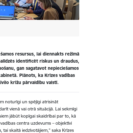
iešamos resursus, lai diennakts režīmā
palīdzēs identificēt riskus un draudus,
lānošanu, gan sagatavot nepieciešamos
inetā. Plānots, ka Krīzes vadības
ilo krīžu pārvaldību valstī.
am noturīgi un spējīgi atrisināt
īt vienā vai otrā situācijā. Lai sekmīgi
m jābūt kopīgai skaidrībai par to, kā
s vadības centra uzdevums – objektīvi
 tai skaitā iedzīvotājiem,” saka Krīzes