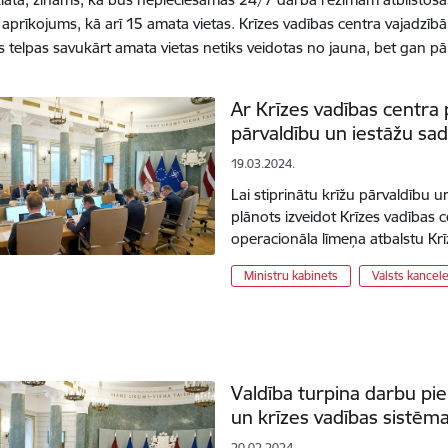
s aprīkojums, kā arī 15 amata vietas. Krīzes vadības centra vajadzībā
s telpas savukārt amata vietas netiks veidotas no jauna, bet gan pār
Ar Krīzes vadības centra 
pārvaldību un iestāžu sa
19.03.2024.
Lai stiprinātu krīžu pārvaldību 
plānots izveidot Krīzes vadības 
operacionāla līmeņa atbalstu K
Ministru kabinets
Valsts kancele
Valdība turpina darbu pie
un krīzes vadības sistēma
20.02.2024.