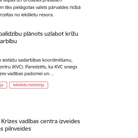
m tiks pielāgotas valsts pārvaldes rīcībā
celtas no iekšlietu resora.
palīdzību plānots uzlabot krīžu
darbību
un iestāžu sadarbības koordinēšanu,
centru (KVC). Paredzēts, ka KVC sniegs
rīzes vadības padomei un…
ja
Iekšlietu ministrija
 Krīzes vadības centra izveides
s pilnveides