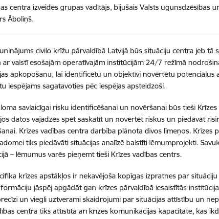
as centra izveides grupas vadītājs, bijušais Valsts ugunsdzēsības u
s Āboliņš.
auninājums civilo krīžu pārvaldībā Latvijā būs situāciju centra jeb t
 ar valstī esošajām operatīvajām institūcijām 24/7 režīmā nodrošin
jas apkopošanu, lai identificētu un objektīvi novērtētu potenciālu
ūtu iespējams sagatavoties pēc iespējas apsteidzoši.
oma savlaicīgai risku identificēšanai un novēršanai būs tieši Krīzes 
os datos vajadzēs spēt saskatīt un novērtēt riskus un piedāvāt r
šanai. Krīzes vadības centra darbība plānota divos līmeņos. Krīzes p
adomei tiks piedāvāti situācijas analīzē balstīti lēmumprojekti. Savu
ijā – lēmumus varēs pieņemt tieši Krīzes vadības centrs.
ifika krīzes apstākļos ir nekavējoša kopīgas izpratnes par situāciju n
nformāciju jāspēj apgādāt gan krīzes pārvaldībā iesaistītās institūcij
recīzi un viegli uztverami skaidrojumi par situācijas attīstību un ne
ības centrā tiks attīstīta arī krīzes komunikācijas kapacitāte, kas ikd