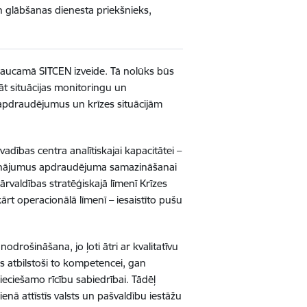
n glābšanas dienesta priekšnieks,
ā saucamā SITCEN izveide. Tā nolūks būs
āt situācijas monitoringu un
s apdraudējumus un krīzes situācijām
vadības centra analītiskajai kapacitātei –
isinājumus apdraudējuma samazināšanai
ārvaldības stratēģiskajā līmenī Krīzes
kārt operacionālā līmenī – iesaistīto pušu
odrošināšana, jo ļoti ātri ar kvalitatīvu
as atbilstoši to kompetencei, gan
pieciešamo rīcību sabiedrībai. Tādēļ
ienā attīstīs valsts un pašvaldību iestāžu