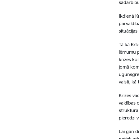
sadarbību
Ikdienā K
pārvaldīb
situācijas
Tā kā Krī
lēmumu pi
krīzes kom
jomā komp
ugunsgrēk
valsti, k
Krīzes va
valdības 
struktūra 
pieredzi 
Lai gan d
netiek at