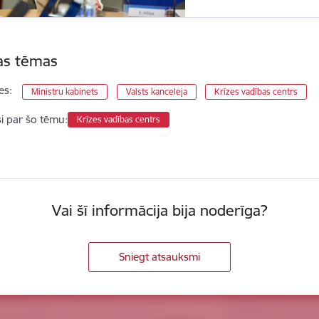
tas tēmas
es:
Ministru kabinets
Valsts kanceleja
Krīzes vadības centrs
si par šo tēmu:
Krīzes vadības centrs
Vai šī informācija bija noderīga?
Sniegt atsauksmi