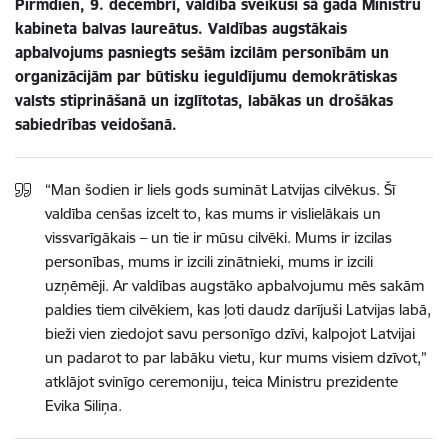
Pirmdien, 9. decembrī, valdība sveikusi šā gada Ministru
kabineta balvas laureātus. Valdības augstākais
apbalvojums pasniegts sešām izcilām personībām un
organizācijām par būtisku ieguldījumu demokrātiskas
valsts stiprināšanā un izglītotas, labākas un drošākas
sabiedrības veidošanā.
“Man šodien ir liels gods sumināt Latvijas cilvēkus. Šī
valdība cenšas izcelt to, kas mums ir vislielākais un
vissvarīgākais – un tie ir mūsu cilvēki. Mums ir izcilas
personības, mums ir izcili zinātnieki, mums ir izcili
uzņēmēji. Ar valdības augstāko apbalvojumu mēs sakām
paldies tiem cilvēkiem, kas ļoti daudz darījuši Latvijas labā,
bieži vien ziedojot savu personīgo dzīvi, kalpojot Latvijai
un padarot to par labāku vietu, kur mums visiem dzīvot,”
atklājot svinīgo ceremoniju, teica Ministru prezidente
Evika Siliņa.