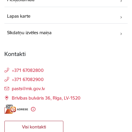
Lapas karte
Sīkdatņu izvēles maiņa
Kontakti
+371 67082800
+371 67082900
E-pasts:
pasts@mk.gov.lv
Brīvības bulvāris 36, Rīga, LV-1520
Visi kontakti