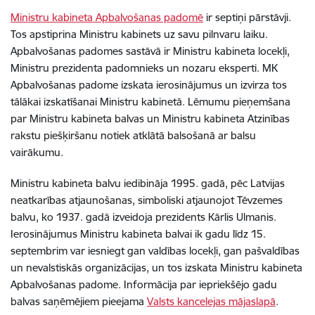
Ministru kabineta Apbalvošanas padomē
ir septiņi pārstāvji.
Tos apstiprina Ministru kabinets uz savu pilnvaru laiku.
Apbalvošanas padomes sastāvā ir Ministru kabineta locekļi,
Ministru prezidenta padomnieks un nozaru eksperti. MK
Apbalvošanas padome izskata ierosinājumus un izvirza tos
tālākai izskatīšanai Ministru kabinetā. Lēmumu pieņemšana
par Ministru kabineta balvas un Ministru kabineta Atzinības
rakstu piešķiršanu notiek atklātā balsošanā ar balsu
vairākumu.
Ministru kabineta balvu iedibināja 1995. gadā, pēc Latvijas
neatkarības atjaunošanas, simboliski atjaunojot Tēvzemes
balvu, ko 1937. gadā izveidoja prezidents Kārlis Ulmanis.
Ierosinājumus Ministru kabineta balvai ik gadu līdz 15.
septembrim var iesniegt gan valdības locekļi, gan pašvaldības
un nevalstiskās organizācijas, un tos izskata Ministru kabineta
Apbalvošanas padome. Informācija par iepriekšējo gadu
balvas saņēmējiem pieejama
Valsts kancelejas mājaslapā
.