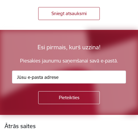
Sniegt atsauksmi
Esi pirmais, kurš uzzina!
Piesakies jaunumu saņemšanai savā e-pastā.
Kājene
Ātrās saites