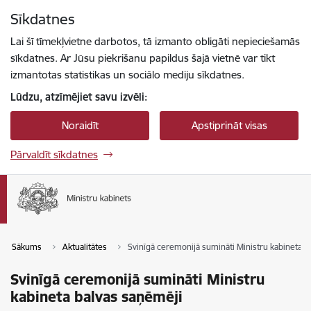
Pāriet uz lapas saturu
Sīkdatnes
Spied
lai meklētu
Enter
Lai šī tīmekļvietne darbotos, tā izmanto obligāti nepieciešamās
sīkdatnes. Ar Jūsu piekrišanu papildus šajā vietnē var tikt
izmantotas statistikas un sociālo mediju sīkdatnes.
Lūdzu, atzīmējiet savu izvēli:
Noraidīt
Apstiprināt visas
Pārvaldīt sīkdatnes
Sākums
Aktualitātes
Svinīgā ceremonijā sumināti Ministru kabineta b
Svinīgā ceremonijā sumināti Ministru
kabineta balvas saņēmēji