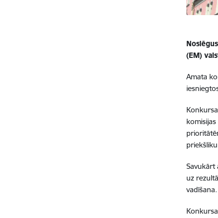
Noslēgus
(EM) val
Amata kon
iesniegto
Konkursa 
komisijas
prioritāt
priekšlik
Savukārt 
uz rezult
vadīšana.
Konkursa 