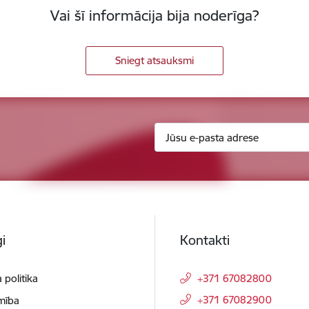
Vai šī informācija bija noderīga?
Sniegt atsauksmi
i
Kontakti
 politika
+371 67082800
+371 67082900
mība