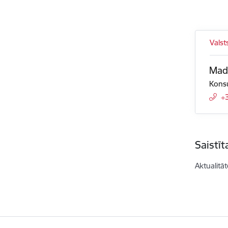
Valst
Mad
Konsu
+
Saistī
Aktualitāt