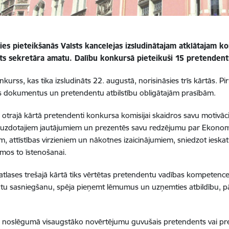
ies pieteikšanās Valsts kancelejas izsludinātajam atklātajam 
sts sekretāra amatu. Dalību konkursā pieteikuši 15 pretendent
kurss, kas tika izsludināts 22. augustā, norisināsies trīs kārtās.
Pi
s dokumentus un pretendentu atbilstību obligātajām prasībām.
otrajā kārtā pretendenti konkursa komisijai skaidros savu motivāci
 uzdotajiem jautājumiem un prezentēs savu
redzējumu par Ekonomik
ēm, attīstības virzieniem un nākotnes izaicinājumiem, sniedzot ieskat
umos to īstenošanai
.
atlases trešajā kārtā tiks vērtētas pretendentu vadības kompetences
ātu sasniegšanu, spēja pieņemt lēmumus un uzņemties atbildību,
noslēgumā visaugstāko novērtējumu guvušais pretendents vai pret