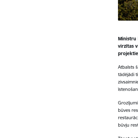
Ministru
virzītas 
projekti
Atbalsts 
tādējādi 
zivsaimni
īstenošan
Grozījumi
būves res
restaurāc
būvju res