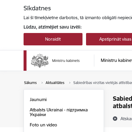
Pāriet uz lapas saturu
Sīkdatnes
Lai šī tīmekļvietne darbotos, tā izmanto obligāti nepiec
Lūdzu, atzīmējiet savu izvēli:
Noraidīt
Apstiprināt visas
Ministru kabine
Sākums
Aktualitātes
Sabiedrības virzītas vietējās attīstī
Sabied
Jaunumi
atbals
Atbalsts Ukrainai - підтримка
України
Atska
Foto un video