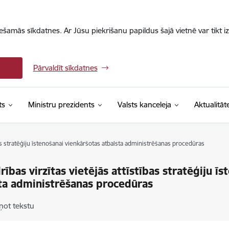
iešamās sīkdatnes. Ar Jūsu piekrišanu papildus šajā vietnē var tikt i
Pārvaldīt sīkdatnes
ts
Ministru prezidents
Valsts kanceleja
Aktualitāt
bas stratēģiju īstenošanai vienkāršotas atbalsta administrēšanas procedūras
rības virzītas vietējās attīstības stratēģiju ī
ta administrēšanas procedūras
ņot tekstu