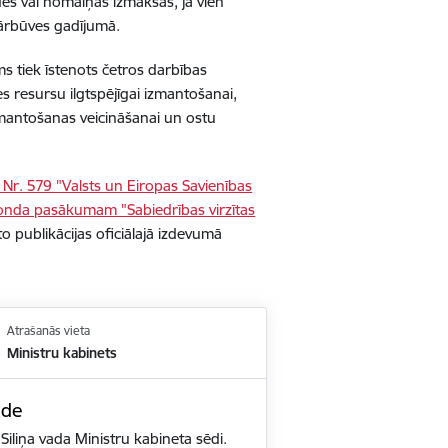
des vai nomaiņas izmaksas, ja vien
 pārbūves gadījumā.
ms tiek īstenots četros darbības
es resursu ilgtspējīgai izmantošanai,
zmantošanas veicināšanai un ostu
Nr. 579 "Valsts un Eiropas Savienības
 fonda pasākumam "Sabiedrības virzītas
 publikācijas oficiālajā izdevumā
Atrašanās vieta
Ministru kabinets
ēde
Siliņa vada Ministru kabineta sēdi.