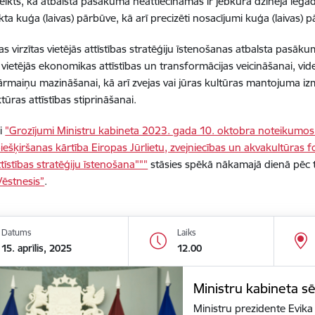
eikts, ka atbalsta pasākumā neattiecināmas ir jebkura dzinēja iegā
ikta kuģa (laivas) pārbūve, kā arī precizēti nosacījumi kuģa (laivas)
as virzītas vietējās attīstības stratēģiju īstenošanas atbalsta pasāku
: vietējās ekonomikas attīstības un transformācijas veicināšanai, vid
ārmaiņu mazināšanai, kā arī zvejas vai jūras kultūras mantojuma i
tūras attīstības stiprināšanai.
i
"Grozījumi Ministru kabineta 2023. gada 10. oktobra noteikumos 
piešķiršanas kārtība Eiropas Jūrlietu, zvejniecības un akvakultūras
ttīstības stratēģiju īstenošana"""
stāsies spēkā nākamajā dienā pēc to
Vēstnesis”
.
Datums
Laiks
15. aprīlis, 2025
12.00
Ministru kabineta s
Ministru prezidente Evika 