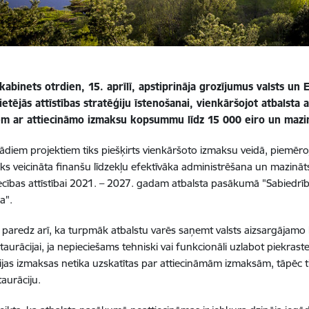
 kabinets otrdien, 15. aprīlī, apstiprināja grozījumus valsts u
vietējās attīstības stratēģiju īstenošanai
, vienkāršojot atbalsta
em ar attiecināmo izmaksu kopsummu līdz 15 000 eiro un mazin
šādiem projektiem tiks piešķirts vienkāršoto izmaksu veidā, piemē
tiks veicināta finanšu līdzekļu efektīvāka administrēšana un mazin
ecības attīstībai 2021. – 2027. gadam atbalsta pasākumā "Sabiedrības 
a".
 paredz arī, ka turpmāk atbalstu varēs saņemt valsts aizsargājamo 
taurācijai, ja nepieciešams tehniski vai funkcionāli uzlabot piekra
ijas izmaksas netika uzskatītas par attiecināmām izmaksām, tāpēc ti
taurāciju.