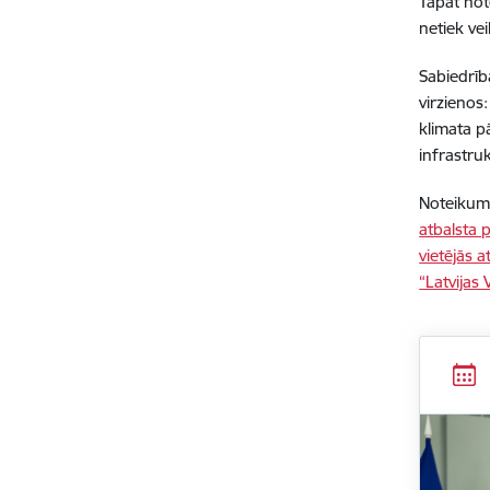
Tāpat not
netiek ve
Sabiedrīb
virzienos
klimata p
infrastruk
Noteikum
atbalsta 
vietējās a
“Latvijas 