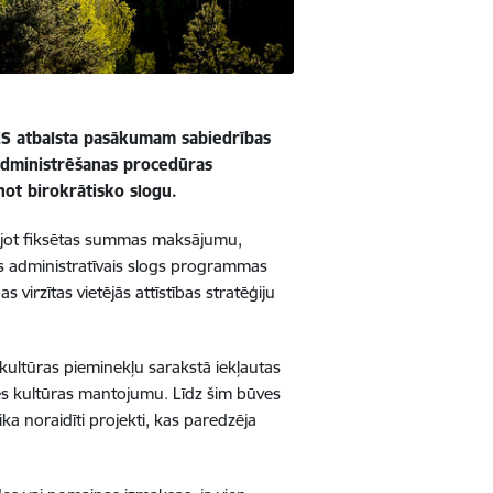
n ES atbalsta pasākumam
sabiedrības
 administrēšanas procedūras
ot birokrātisko slogu.
rojot fiksētas summas maksājumu,
āts administratīvais slogs programmas
virzītas vietējās attīstības stratēģiju
kultūras pieminekļu sarakstā iekļautas
stes kultūras mantojumu. Līdz šim būves
ka noraidīti projekti, kas paredzēja