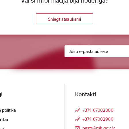
Vai šī informācija bija noderīga?
Sniegt atsauksmi
i
Kontakti
 politika
+371 67082800
+371 67082900
mība
E-pasts:
pasts@mk.gov.lv
te