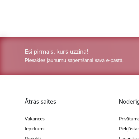
Esi pirmais, kurš uzzina!
Piesakies jaunumu saņemšanai savā e-pastā.
Kājene
Ātrās saites
Noderīg
Vakances
Privātuma
Iepirkumi
Piekļūsta
Projekti
Lapas kar