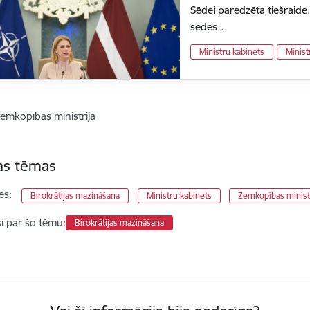
Sēdei paredzēta tiešraide.
sēdes…
Ministru kabinets
Minist
emkopības ministrija
tas tēmas
es:
Birokrātijas mazināšana
Ministru kabinets
Zemkopības minist
si par šo tēmu:
Birokrātijas mazināšana