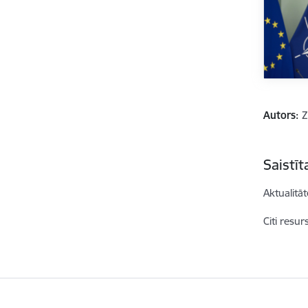
Autors:
Z
Saistī
Aktualitāt
Citi resur