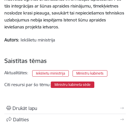
tās integrācijas ar šūnas apraides risinājumu, tīmekļvietnes
noslodze krasi pieauga, savukārt tai nepieciešamos tehniskos
uzlabojumus nebija iespējams īstenot šūnu apraides
ieviešanas projekta ietvaros.
Autors:
Iekšlietu ministrija
Saistītas tēmas
Aktualitātes:
Iekšlietu ministrija
Ministru kabinets
Citi resursi par šo tēmu:
Ministru kabineta sēde
Drukāt lapu
Dalīties