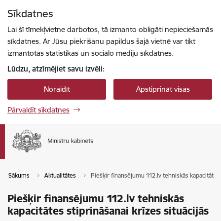
Pāriet uz lapas saturu
Sīkdatnes
Spied
lai meklētu
Enter
Lai šī tīmekļvietne darbotos, tā izmanto obligāti nepieciešamās
sīkdatnes. Ar Jūsu piekrišanu papildus šajā vietnē var tikt
izmantotas statistikas un sociālo mediju sīkdatnes.
Lūdzu, atzīmējiet savu izvēli:
Noraidīt
Apstiprināt visas
Pārvaldīt sīkdatnes
Sākums
Aktualitātes
Piešķir finansējumu 112.lv tehniskās kapacitātes 
Piešķir finansējumu 112.lv tehniskās
kapacitātes stiprināšanai krīzes situācijās