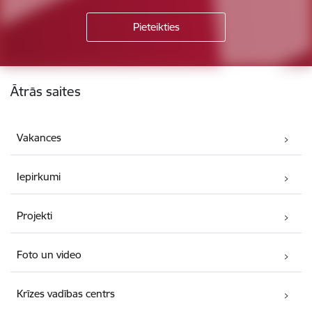
Kājene
Ātrās saites
Vakances
Iepirkumi
Projekti
Foto un video
Krīzes vadības centrs