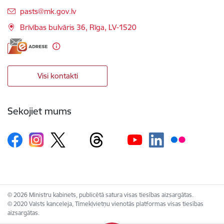
E-pasts:
pasts@mk.gov.lv
Brīvības bulvāris 36, Rīga, LV-1520
Visi kontakti
Sekojiet mums
© 2026 Ministru kabinets, publicētā satura visas tiesības aizsargātas.
© 2020 Valsts kanceleja, Tīmekļvietņu vienotās platformas visas tiesības
aizsargātas.