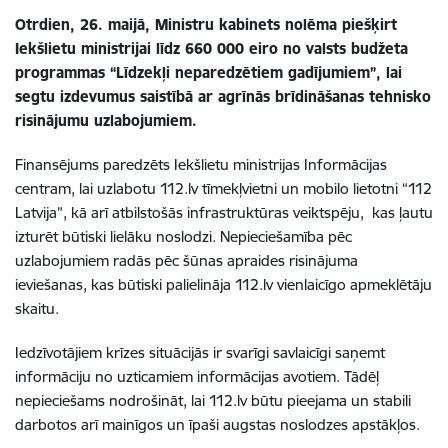
Otrdien, 26. maijā, Ministru kabinets nolēma piešķirt
Iekšlietu ministrijai līdz 660 000 eiro no valsts budžeta
programmas “Līdzekļi neparedzētiem gadījumiem”, lai
segtu izdevumus saistībā ar agrīnās brīdināšanas tehnisko
risinājumu uzlabojumiem.
Finansējums paredzēts Iekšlietu ministrijas Informācijas
centram, lai uzlabotu 112.lv tīmekļvietni un mobilo lietotni “112
Latvija”, kā arī atbilstošās infrastruktūras veiktspēju, kas ļautu
izturēt būtiski lielāku noslodzi. Nepieciešamība pēc
uzlabojumiem radās pēc šūnas apraides risinājuma
ieviešanas, kas būtiski palielināja 112.lv vienlaicīgo apmeklētāju
skaitu.
Iedzīvotājiem krīzes situācijās ir svarīgi savlaicīgi saņemt
informāciju no uzticamiem informācijas avotiem. Tādēļ
nepieciešams nodrošināt, lai 112.lv būtu pieejama un stabili
darbotos arī mainīgos un īpaši augstas noslodzes apstākļos.