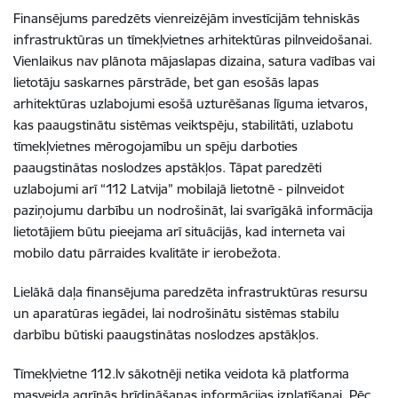
Finansējums paredzēts vienreizējām investīcijām tehniskās
infrastruktūras un tīmekļvietnes arhitektūras pilnveidošanai.
Vienlaikus nav plānota mājaslapas dizaina, satura vadības vai
lietotāju saskarnes pārstrāde, bet gan esošās lapas
arhitektūras uzlabojumi esošā uzturēšanas līguma ietvaros,
kas paaugstinātu sistēmas veiktspēju, stabilitāti, uzlabotu
tīmekļvietnes mērogojamību un spēju darboties
paaugstinātas noslodzes apstākļos. Tāpat paredzēti
uzlabojumi arī “112 Latvija” mobilajā lietotnē - pilnveidot
paziņojumu darbību un nodrošināt, lai svarīgākā informācija
lietotājiem būtu pieejama arī situācijās, kad interneta vai
mobilo datu pārraides kvalitāte ir ierobežota.
Lielākā daļa finansējuma paredzēta infrastruktūras resursu
un aparatūras iegādei, lai nodrošinātu sistēmas stabilu
darbību būtiski paaugstinātas noslodzes apstākļos.
Tīmekļvietne 112.lv sākotnēji netika veidota kā platforma
masveida agrīnās brīdināšanas informācijas izplatīšanai. Pēc