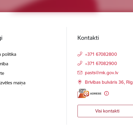
i
Kontakti
 politika
+371 67082800
+371 67082900
mība
E-pasts:
pasts@mk.gov.lv
te
Brīvības bulvāris 36, Rī
izvēles maiņa
Visi kontakti