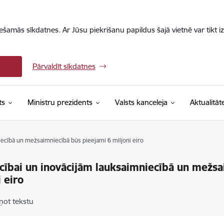
iešamās sīkdatnes. Ar Jūsu piekrišanu papildus šajā vietnē var tikt i
Pārvaldīt sīkdatnes
ts
Ministru prezidents
Valsts kanceleja
Aktualitāt
iecībā un mežsaimniecībā būs pieejami 6 miljoni eiro
cībai un inovācijām lauksaimniecībā un mežsa
i eiro
ņot tekstu