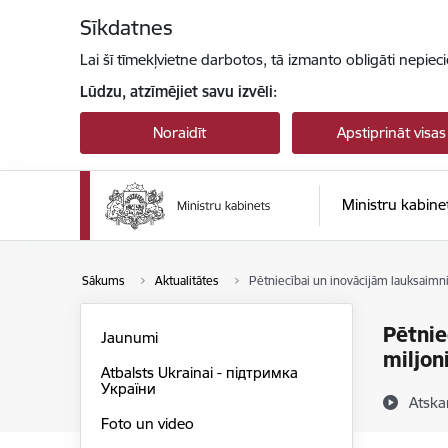
Pāriet uz lapas saturu
Sīkdatnes
Lai šī tīmekļvietne darbotos, tā izmanto obligāti nepiec
Lūdzu, atzīmējiet savu izvēli:
Noraidīt
Apstiprināt visas
Ministru kabine
Sākums
Aktualitātes
Pētniecībai un inovācijām lauksaimn
Pētnie
Jaunumi
miljon
Atbalsts Ukrainai - підтримка
України
Atska
Foto un video