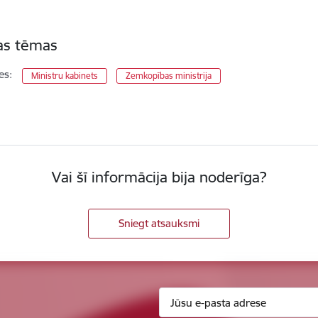
tas tēmas
es:
Ministru kabinets
Zemkopības ministrija
Vai šī informācija bija noderīga?
Sniegt atsauksmi