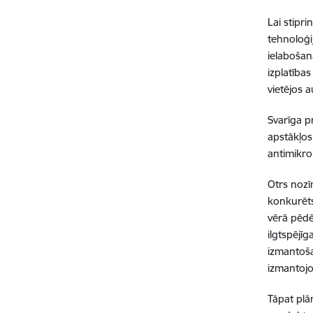
Lai stipr
tehnoloģi
ielabošan
izplatība
vietējos 
Svarīga p
apstākļos 
antimikro
Otrs nozī
konkurēts
vērā pēdē
ilgtspējī
izmantoša
izmantojo
Tāpat plā