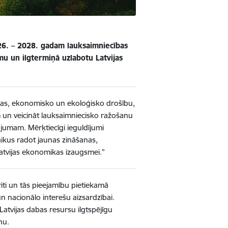
26. – 2028. gadam lauksaimniecības
mu un ilgtermiņā uzlabotu Latvijas
ārtikas, ekonomisko un ekoloģisko drošību,
 un veicināt lauksaimniecisko ražošanu
ājumam. Mērķtiecīgi ieguldījumi
aikus radot jaunas zināšanas,
atvijas ekonomikas izaugsmei.”
iti un tās pieejamību pietiekamā
 nacionālo interešu aizsardzībai.
tvijas dabas resursu ilgtspējīgu
nu.