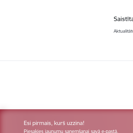
Saistī
Aktualitāt
Esi pirmais, kurš uzzina!
Piesakies jaunumu saņemšanai savā e-pastā.