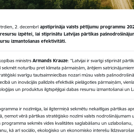
otrdien, 2. decembrī
apstiprināja valsts pētījumu programmu 20
esursu izpētei, lai stiprinātu Latvijas pārtikas pašnodrošināju
ursu izmantošanas efektivitāti.
opības ministrs
Armands Krauze
: “Latvijai ir svarīgi stiprināt p
ī sekmēt noturību pret klimata pārmaiņām, ārējiem satricinājumiem
ratēģiski svarīgu tautsaimniecības nozari mūsu valsts pašnodrošin
ecībā un inovācijās palīdzēs efektīvāk pielāgoties pārmaiņām, vienl
loģijas un produktus ilgtspējīgai dabas resursu izmantošanai un L
gramma ir nozīmīga, lai ilgtermiņā sekmētu nekaitīgas pārtikas apr
 ņemot vērā pārtikas stratēģisko nozīmi valsts nodrošinājumam un
s programma sekmēs vides kvalitātes saglabāšanu un uzlabošanu, La
nu, kā arī sociālo, ekoloģisko un ekonomisko interešu līdzsvaroša