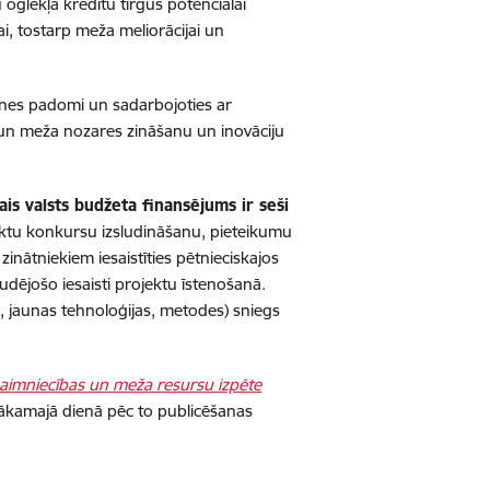
 oglekļa kredītu tirgus potenciālai
i, tostarp meža meliorācijai un
ātnes padomi un sadarbojoties ar
s un meža nozares zināšanu un inovāciju
is valsts budžeta finansējums ir seši
ektu konkursu izsludināšanu, pieteikumu
inātniekiem iesaistīties pētnieciskajos
tudējošo iesaisti projektu īstenošanā.
, jaunas tehnoloģijas, metodes) sniegs
aimniecības un meža resursu izpēte
ākamajā dienā pēc to publicēšanas