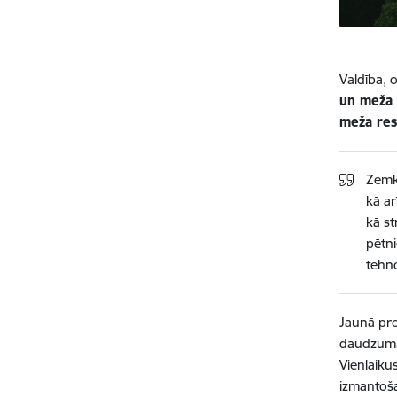
Valdība, 
un meža r
meža res
Zemk
kā ar
kā st
pētni
tehno
Jaunā pro
daudzumā,
Vienlaiku
izmantoša