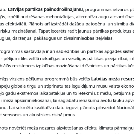
inātu
Latvijas pārtikas pašnodrošinājumu
, programmas ietvaros pl
jās, izpētīt audzēšanas mehanizācijas, alternatīvu augu aizsardzī
as efektivitāti. Plānots arī izstrādāt dažādu patogēnu un slimību d
s risku mazināšanai. Tāpat iecerēts radīt jaunus pārtikas produktus 
augļus, dārzeņus, pākšaugus un zivsaimniecības izejvielas.
rogrammas sastāvdaļa ir arī sabiedrības un pārtikas apgādes sistē
- pētījumi tiks veltīti nekaitīgas un veselīgas pārtikas pieejamībai, in
biālās rezistences izplatības mazināšanai dzīvniekos un pārtikas ķē
mīgs virziens pētījumu programmā būs veltīts
Latvijas meža resur
pēju globālā tirgū un stiprinātu tās ieguldījumu mūsu valsts ekon
jo gadu ekstrēmos laikapstākļus un to ietekmi uz mežu, pētījumā p
gai meža apsaimniekošanai, lai saglabātu ienākumu avotu lauku apv
nu. Lai sekmētu kvalitatīvu datu ieguvi, plānots pilnveidot Nacion
t sensorus un akustiskos risinājumus.
nots novērtēt meža nozares aizvietošanas efektu klimata pārmaiņ