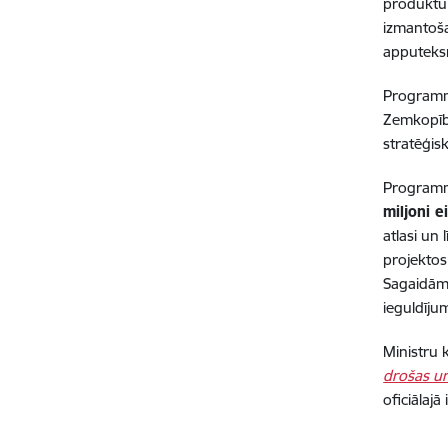
produktu 
izmantoša
apputeksn
Programmu
Zemkopība
stratēģis
Programma
miljoni e
atlasi un
projektos
Sagaidāms
ieguldīju
Ministru 
drošas un
oficiālaj