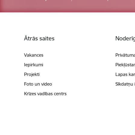
Kājene
Ātrās saites
Noderīg
Vakances
Privātuma
Iepirkumi
Piekļūsta
Projekti
Lapas kar
Foto un video
Sīkdatņu 
Krīzes vadības centrs