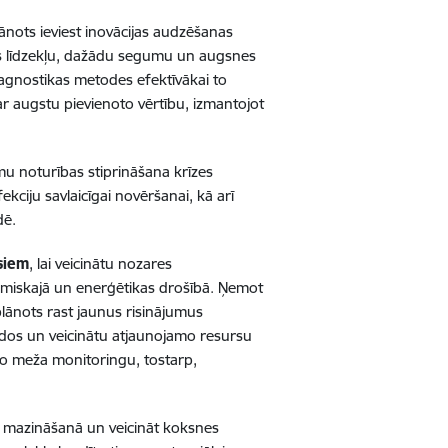
ānots ieviest inovācijas audzēšanas
bas līdzekļu, dažādu segumu un augsnes
iagnostikas metodes efektīvākai to
ar augstu pievienoto vērtību, izmantojot
mu noturības stiprināšana krīzes
fekciju savlaicīgai novēršanai, kā arī
dē.
siem
, lai veicinātu nozares
omiskajā un enerģētikas drošībā. Ņemot
lānots rast jaunus risinājumus
idos un veicinātu atjaunojamo resursu
ālo meža monitoringu, tostarp,
u mazināšanā un veicināt koksnes