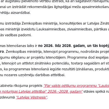
ar augstāku pievienoto vērtību izstrādi, kā arī sagatavot risinājumu
nai un izstrādāt rekomendācijas ilgtspējīgai meža apsaimniekošana
ētāju aizsardzībai.
 izstrādāja Zemkopības ministrija, konsultējoties ar Latvijas Zin
s ministrijā izveidotu Lauksaimniecības, zivsaimniecības, pārtika
kās vadības padomi.
s īstenošanas laiks ir
no 2026. līdz 2028. gadam, un tās kopēja
iro
. Zemkopības ministrija, īstenojot programmu, nodrošinās proj
 līgumu slēgšanu ar projektu īstenotājiem. Programma dod iespējas z
, īstenojot un attīstot zinātnisko potenciālu, tostarp sagaidām arī s
, ka programmas īstenošanā iegūtie rezultāti (zināšanas, produkti
mu nozares uzņēmēju darbības attīstībai.
kabineta rīkojuma projekts
"Par valsts pētījumu programmu "Lauks
 noturīgas Latvijas attīstībai" 2026.–2028. gadam"
stāsies spēkā n
ā izdevumā
“Latvijas Vēstnesis”
.