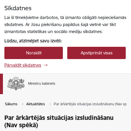
Pāriet uz lapas saturu
Sīkdatnes
Spied
lai meklētu
Enter
Lai šī tīmekļvietne darbotos, tā izmanto obligāti nepieciešamās
sīkdatnes. Ar Jūsu piekrišanu papildus šajā vietnē var tikt
izmantotas statistikas un sociālo mediju sīkdatnes.
Lūdzu, atzīmējiet savu izvēli:
Noraidīt
Apstiprināt visas
Pārvaldīt sīkdatnes
Sākums
Aktualitātes
Par ārkārtējās situācijas izsludināšanu (Nav spēk
Par ārkārtējās situācijas izsludināšanu
(Nav spēkā)