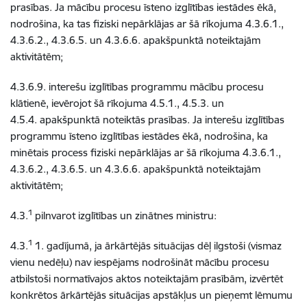
prasības. Ja mācību procesu īsteno izglītības iestādes ēkā,
nodrošina, ka tas fiziski nepārklājas ar šā rīkojuma 4.3.6.1.,
4.3.6.2., 4.3.6.5. un 4.3.6.6. apakšpunktā noteiktajām
aktivitātēm;
4.3.6.9. interešu izglītības programmu mācību procesu
klātienē, ievērojot šā rīkojuma 4.5.1., 4.5.3. un
4.5.4. apakšpunktā noteiktās prasības. Ja interešu izglītības
programmu īsteno izglītības iestādes ēkā, nodrošina, ka
minētais process fiziski nepārklājas ar šā rīkojuma 4.3.6.1.,
4.3.6.2., 4.3.6.5. un 4.3.6.6. apakšpunktā noteiktajām
aktivitātēm;
1
4.3.
pilnvarot izglītības un zinātnes ministru:
1
4.3.
1. gadījumā, ja ārkārtējās situācijas dēļ ilgstoši (vismaz
vienu nedēļu) nav iespējams nodrošināt mācību procesu
atbilstoši normatīvajos aktos noteiktajām prasībām, izvērtēt
konkrētos ārkārtējās situācijas apstākļus un pieņemt lēmumu