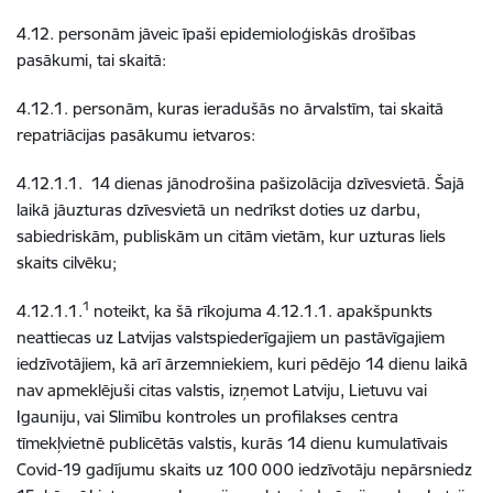
4.12. personām jāveic īpaši epidemioloģiskās drošības
pasākumi, tai skaitā:
4.12.1. personām, kuras ieradušās no ārvalstīm, tai skaitā
repatriācijas pasākumu ietvaros:
4.12.1.1. 14 dienas jānodrošina pašizolācija dzīvesvietā. Šajā
laikā jāuzturas dzīvesvietā un nedrīkst doties uz darbu,
sabiedriskām, publiskām un citām vietām, kur uzturas liels
skaits cilvēku;
1
4.12.1.1.
noteikt, ka šā rīkojuma 4.12.1.1. apakšpunkts
neattiecas uz Latvijas valstspiederīgajiem un pastāvīgajiem
iedzīvotājiem, kā arī ārzemniekiem, kuri pēdējo 14 dienu laikā
nav apmeklējuši citas valstis, izņemot Latviju, Lietuvu vai
Igauniju, vai Slimību kontroles un profilakses centra
tīmekļvietnē publicētās valstis, kurās 14 dienu kumulatīvais
Covid-19 gadījumu skaits uz 100 000 iedzīvotāju nepārsniedz