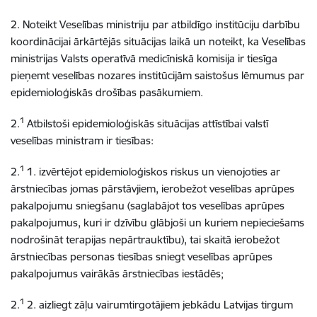
2. Noteikt Veselības ministriju par atbildīgo institūciju darbību
koordinācijai ārkārtējās situācijas laikā un noteikt, ka Veselības
ministrijas Valsts operatīvā medicīniskā komisija ir tiesīga
pieņemt veselības nozares institūcijām saistošus lēmumus par
epidemioloģiskās drošības pasākumiem.
1
2.
Atbilstoši epidemioloģiskās situācijas attīstībai valstī
veselības ministram ir tiesības:
1
2.
1. izvērtējot epidemioloģiskos riskus un vienojoties ar
ārstniecības jomas pārstāvjiem, ierobežot veselības aprūpes
pakalpojumu sniegšanu (saglabājot tos veselības aprūpes
pakalpojumus, kuri ir dzīvību glābjoši un kuriem nepieciešams
nodrošināt terapijas nepārtrauktību), tai skaitā ierobežot
ārstniecības personas tiesības sniegt veselības aprūpes
pakalpojumus vairākās ārstniecības iestādēs;
1
2.
2. aizliegt zāļu vairumtirgotājiem jebkādu Latvijas tirgum