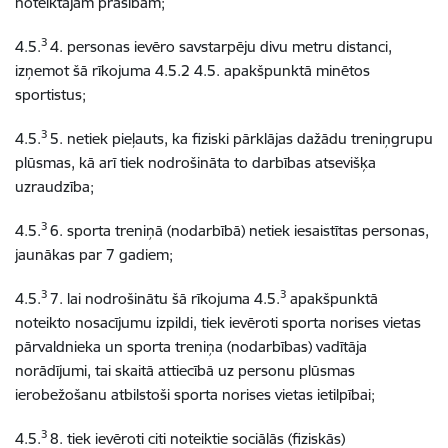
noteiktajām prasībām;
3
4.5.
4. personas ievēro savstarpēju divu metru distanci,
izņemot šā rīkojuma 4.5.2 4.5. apakšpunktā minētos
sportistus;
3
4.5.
5. netiek pieļauts, ka fiziski pārklājas dažādu treniņgrupu
plūsmas, kā arī tiek nodrošināta to darbības atsevišķa
uzraudzība;
3
4.5.
6. sporta treniņā (nodarbībā) netiek iesaistītas personas,
jaunākas par 7 gadiem;
3
3
4.5.
7. lai nodrošinātu šā rīkojuma 4.5.
apakšpunktā
noteikto nosacījumu izpildi, tiek ievēroti sporta norises vietas
pārvaldnieka un sporta treniņa (nodarbības) vadītāja
norādījumi, tai skaitā attiecībā uz personu plūsmas
ierobežošanu atbilstoši sporta norises vietas ietilpībai;
3
4.5.
8. tiek ievēroti citi noteiktie sociālās (fiziskās)