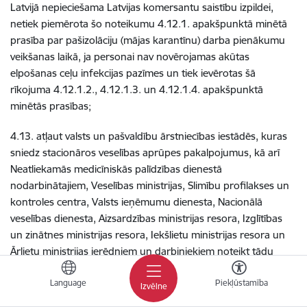
Latvijā nepieciešama Latvijas komersantu saistību izpildei,
netiek piemērota šo noteikumu 4.12.1. apakšpunktā minētā
prasība par pašizolāciju (mājas karantīnu) darba pienākumu
veikšanas laikā, ja personai nav novērojamas akūtas
elpošanas ceļu infekcijas pazīmes un tiek ievērotas šā
rīkojuma 4.12.1.2., 4.12.1.3. un 4.12.1.4. apakšpunktā
minētās prasības;
4.13. atļaut valsts un pašvaldību ārstniecības iestādēs, kuras
sniedz stacionāros veselības aprūpes pakalpojumus, kā arī
Neatliekamās medicīniskās palīdzības dienestā
nodarbinātajiem, Veselības ministrijas, Slimību profilakses un
kontroles centra, Valsts ieņēmumu dienesta, Nacionālā
veselības dienesta, Aizsardzības ministrijas resora, Izglītības
un zinātnes ministrijas resora, Iekšlietu ministrijas resora un
Ārlietu ministrijas ierēdņiem un darbiniekiem noteikt tādu
virsstundu darba laiku, kas pārsniedz Darba likumā un
Language
Piekļūstamība
Ārstniecības likuma 53.1 panta otrajā daļā noteikto maksimālo
Izvēlne
virsstundu laiku, bet nepārsniedz 60 stundas nedēļā. Uz šajā