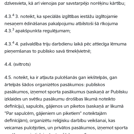
dzīvesvieta, kā arī vienojas par savstarpējo norēķinu kārtību;
4
4.3.
3. noteikt, ka speciālās izglītības iestāžu izglītojamie
nesaņem ēdināšanas pakalpojumu atbilstoši šā rīkojuma
3
4.3.
apakšpunkta regulējumam;
4
4.3.
4. pašvaldība triju darbdienu laikā pēc attiecīga lēmuma
pieņemšanas to publisko savā tīmekļvietnē;
4.4. (svītrots)
4.5. noteikt, ka ir atļauta pulcēšanās gan iekštelpās, gan
ārtelpās šādos organizētos pasākumos: publiskos
pasākumos, izņemot sporta pasākumus (saskaņā ar Publisku
izklaides un svētku pasākumu drošības likumā noteikto
definīciju), sapulcēs, gājienos un piketos (saskaņā ar likumā
"Par sapulcēm, gājieniem un piketiem" noteiktajām
definīcijām), organizētu reliģisku darbību veikšanai, kas
veicamas pulcējoties, un privātos pasākumos, izņemot sporta