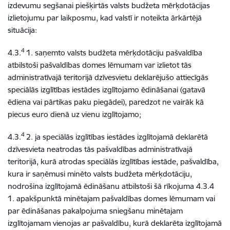
izdevumu segšanai piešķirtās valsts budžeta mērķdotācijas
izlietojumu par laikposmu, kad valstī ir noteikta ārkārtējā
situācija:
4
4.3.
1. saņemto valsts budžeta mērķdotāciju pašvaldība
atbilstoši pašvaldības domes lēmumam var izlietot tās
administratīvajā teritorijā dzīvesvietu deklarējušo attiecīgās
speciālās izglītības iestādes izglītojamo ēdināšanai (gatavā
ēdiena vai pārtikas paku piegādei), paredzot ne vairāk kā
piecus euro dienā uz vienu izglītojamo;
4
4.3.
2. ja speciālās izglītības iestādes izglītojamā deklarētā
dzīvesvieta neatrodas tās pašvaldības administratīvajā
teritorijā, kurā atrodas speciālās izglītības iestāde, pašvaldība,
kura ir saņēmusi minēto valsts budžeta mērķdotāciju,
nodrošina izglītojamā ēdināšanu atbilstoši šā rīkojuma 4.3.4
1. apakšpunktā minētajam pašvaldības domes lēmumam vai
par ēdināšanas pakalpojuma sniegšanu minētajam
izglītojamam vienojas ar pašvaldību, kurā deklarēta izglītojamā