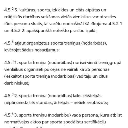
2
4.5.
5. kultūras, sporta, izklaides un citās atpūtas un
reliģiskās darbības veikšanas vietās vienlaikus var atrasties
tāds personu skaits, lai varētu nodrošināt šā rīkojuma 4.5.2 1.
un 4.5.2 2. apakšpunktā noteikto prasību izpildi;
3
4.5.
atļaut organizētus sporta treniņus (nodarbības),
ievērojot šādus nosacījumus:
3
4.5.
1. sporta treniņa (nodarbības) norisei vienā treniņgrupā
vienlaikus organizēti pulcējas ne vairāk kā 25 personas
(ieskaitot sporta treniņa (nodarbības) vadītāju un citus
darbiniekus);
3
4.5.
2. sporta treniņa (nodarbības) laiks iekštelpās
nepārsniedz trīs stundas, ārtelpās – netiek ierobežots;
3
4.5.
3. sporta treniņu (nodarbību) vada persona, kura atbilst
normatīvajos aktos par sporta speciālistu sertifikāciju