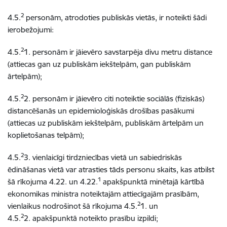
2
4.5.
personām, atrodoties publiskās vietās, ir noteikti šādi
ierobežojumi:
2
4.5.
1. personām ir jāievēro savstarpēja divu metru distance
(attiecas gan uz publiskām iekštelpām, gan publiskām
ārtelpām);
2
4.5.
2. personām ir jāievēro citi noteiktie sociālās (fiziskās)
distancēšanās un epidemioloģiskās drošības pasākumi
(attiecas uz publiskām iekštelpām, publiskām ārtelpām un
koplietošanas telpām);
2
4.5.
3. vienlaicīgi tirdzniecības vietā un sabiedriskās
ēdināšanas vietā var atrasties tāds personu skaits, kas atbilst
1
šā rīkojuma 4.22. un 4.22.
apakšpunktā minētajā kārtībā
ekonomikas ministra noteiktajām attiecīgajām prasībām,
2
vienlaikus nodrošinot šā rīkojuma 4.5.
1. un
2
4.5.
2. apakšpunktā noteikto prasību izpildi;