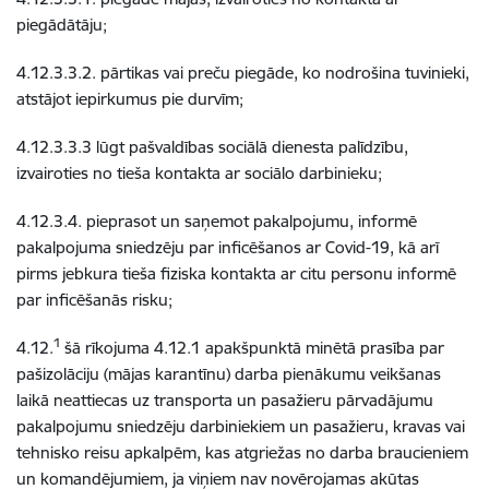
piegādātāju;
4.12.3.3.2. pārtikas vai preču piegāde, ko nodrošina tuvinieki,
atstājot iepirkumus pie durvīm;
4.12.3.3.3 lūgt pašvaldības sociālā dienesta palīdzību,
izvairoties no tieša kontakta ar sociālo darbinieku;
4.12.3.4. pieprasot un saņemot pakalpojumu, informē
pakalpojuma sniedzēju par inficēšanos ar Covid-19, kā arī
pirms jebkura tieša fiziska kontakta ar citu personu informē
par inficēšanās risku;
1
4.12.
šā rīkojuma 4.12.1 apakšpunktā minētā prasība par
pašizolāciju (mājas karantīnu) darba pienākumu veikšanas
laikā neattiecas uz transporta un pasažieru pārvadājumu
pakalpojumu sniedzēju darbiniekiem un pasažieru, kravas vai
tehnisko reisu apkalpēm, kas atgriežas no darba braucieniem
un komandējumiem, ja viņiem nav novērojamas akūtas