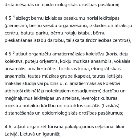
distancēšanās un epidemioloģiskās drošības pasākumi;
4
4.5.
aizliegt bērnu izklaides pasākumu norisi iekštelpās
(piemēram, bērnu viesību organizēšanu, izklaides un atrakciju
centru, batutu parku, bērnu rotaļu istabu, bērnu
pieskatīšanas istabu darbību, tai skaitā tirdzniecības centros);
5
4.5.
atļaut organizētu amatiermākslas kolektīvu (koris, deju
kolektīvs, pūtēju orķestris, kokļu mūzikas ansamblis, vokālais
ansamblis, amatierteātris, folkloras kopa, etnogrāfiskais
ansamblis, tautas mūzikas grupa (kapela), tautas lietišķās
mākslas studija vai pulciņš u. c. amatiermākslas kolektīvi
atbilstoši dibinātāja noteiktajiem nosacījumiem) darbību un
mēģinājumus iekštelpās un ārtelpās, ievērojot kultūras
ministra noteikto kārtību un noteiktos sociālās (fiziskās)
distancēšanās un epidemioloģiskās drošības pasākumus;
4.6. atļaut organizēt tūrisma pakalpojumus ceļošanai tikai
Latvijā, Lietuvā un Igaunijā;