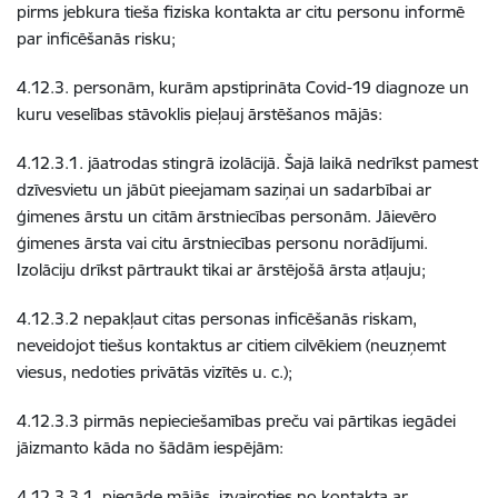
pirms jebkura tieša fiziska kontakta ar citu personu informē
par inficēšanās risku;
4.12.3. personām, kurām apstiprināta Covid-19 diagnoze un
kuru veselības stāvoklis pieļauj ārstēšanos mājās:
4.12.3.1. jāatrodas stingrā izolācijā. Šajā laikā nedrīkst pamest
dzīvesvietu un jābūt pieejamam saziņai un sadarbībai ar
ģimenes ārstu un citām ārstniecības personām. Jāievēro
ģimenes ārsta vai citu ārstniecības personu norādījumi.
Izolāciju drīkst pārtraukt tikai ar ārstējošā ārsta atļauju;
4.12.3.2 nepakļaut citas personas inficēšanās riskam,
neveidojot tiešus kontaktus ar citiem cilvēkiem (neuzņemt
viesus, nedoties privātās vizītēs u. c.);
4.12.3.3 pirmās nepieciešamības preču vai pārtikas iegādei
jāizmanto kāda no šādām iespējām:
4.12.3.3.1. piegāde mājās, izvairoties no kontakta ar