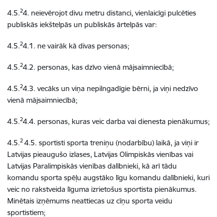
2
4.5.
4. neievērojot divu metru distanci, vienlaicīgi pulcēties
publiskās iekštelpās un publiskās ārtelpās var:
2
4.5.
4.1. ne vairāk kā divas personas;
2
4.5.
4.2. personas, kas dzīvo vienā mājsaimniecībā;
2
4.5.
4.3. vecāks un viņa nepilngadīgie bērni, ja viņi nedzīvo
vienā mājsaimniecībā;
2
4.5.
4.4. personas, kuras veic darba vai dienesta pienākumus;
2
4.5.
4.5. sportisti sporta treniņu (nodarbību) laikā, ja viņi ir
Latvijas pieaugušo izlases, Latvijas Olimpiskās vienības vai
Latvijas Paralimpiskās vienības dalībnieki, kā arī tādu
komandu sporta spēļu augstāko līgu komandu dalībnieki, kuri
veic no rakstveida līguma izrietošus sportista pienākumus.
Minētais izņēmums neattiecas uz cīņu sporta veidu
sportistiem;