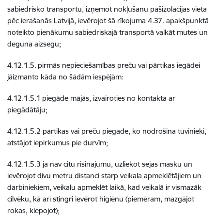
sabiedrisko transportu, izņemot nokļūšanu pašizolācijas vietā
pēc ierašanās Latvijā, ievērojot šā rīkojuma 4.37. apakšpunktā
noteikto pienākumu sabiedriskajā transportā valkāt mutes un
deguna aizsegu;
4.12.1.5.
pirmās nepieciešamības preču vai pārtikas iegādei
jāizmanto kāda no šādām iespējām:
4.12.1.5.1
piegāde mājās, izvairoties no kontakta ar
piegādātāju;
4.12.1.5.2 pārtikas vai preču piegāde, ko nodrošina tuvinieki,
atstājot iepirkumus pie durvīm;
4.12.1.5.3 ja nav citu risinājumu, uzliekot sejas masku un
ievērojot divu metru distanci starp veikala apmeklētājiem un
darbiniekiem, veikalu apmeklēt laikā, kad veikalā ir vismazāk
cilvēku, kā arī stingri ievērot higiēnu (piemēram, mazgājot
rokas, klepojot);