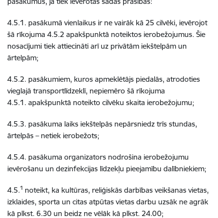
pasākumus, ja tiek ievērotas šādas prasības:
4.5.1. pasākumā vienlaikus ir ne vairāk kā 25 cilvēki, ievērojot
šā rīkojuma 4.5.2 apakšpunktā noteiktos ierobežojumus. Šie
nosacījumi tiek attiecināti arī uz privātām iekštelpām un
ārtelpām;
4.5.2. pasākumiem, kuros apmeklētājs piedalās, atrodoties
vieglajā transportlīdzeklī, nepiemēro šā rīkojuma
4.5.1. apakšpunktā noteikto cilvēku skaita ierobežojumu;
4.5.3. pasākuma laiks iekštelpās nepārsniedz trīs stundas,
ārtelpās – netiek ierobežots;
4.5.4. pasākuma organizators nodrošina ierobežojumu
ievērošanu un dezinfekcijas līdzekļu pieejamību dalībniekiem;
1
4.5.
noteikt, ka kultūras, reliģiskās darbības veikšanas vietas,
izklaides, sporta un citas atpūtas vietas darbu uzsāk ne agrāk
kā plkst. 6.30 un beidz ne vēlāk kā plkst. 24.00;