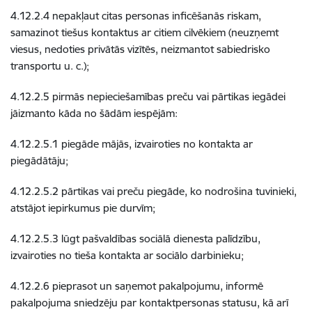
4.12.2.4 nepakļaut citas personas inficēšanās riskam,
samazinot tiešus kontaktus ar citiem cilvēkiem (neuzņemt
viesus, nedoties privātās vizītēs, neizmantot sabiedrisko
transportu u. c.);
4.12.2.5 pirmās nepieciešamības preču vai pārtikas iegādei
jāizmanto kāda no šādām iespējām:
4.12.2.5.1 piegāde mājās, izvairoties no kontakta ar
piegādātāju;
4.12.2.5.2 pārtikas vai preču piegāde, ko nodrošina tuvinieki,
atstājot iepirkumus pie durvīm;
4.12.2.5.3 lūgt pašvaldības sociālā dienesta palīdzību,
izvairoties no tieša kontakta ar sociālo darbinieku;
4.12.2.6 pieprasot un saņemot pakalpojumu, informē
pakalpojuma sniedzēju par kontaktpersonas statusu, kā arī