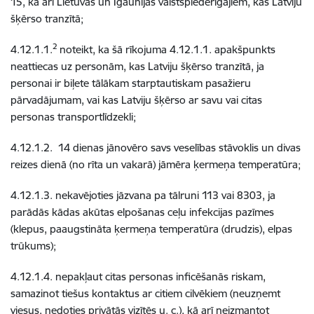
15, kā arī Lietuvas un Igaunijas valstspiederīgajiem, kas Latviju
šķērso tranzītā;
2
4.12.1.1.
noteikt, ka šā rīkojuma 4.12.1.1. apakšpunkts
neattiecas uz personām, kas Latviju šķērso tranzītā, ja
personai ir biļete tālākam starptautiskam pasažieru
pārvadājumam, vai kas Latviju šķērso ar savu vai citas
personas transportlīdzekli;
4.12.1.2. 14 dienas jānovēro savs veselības stāvoklis un divas
reizes dienā (no rīta un vakarā) jāmēra ķermeņa temperatūra;
4.12.1.3. nekavējoties jāzvana pa tālruni 113 vai 8303, ja
parādās kādas akūtas elpošanas ceļu infekcijas pazīmes
(klepus, paaugstināta ķermeņa temperatūra (drudzis), elpas
trūkums);
4.12.1.4. nepakļaut citas personas inficēšanās riskam,
samazinot tiešus kontaktus ar citiem cilvēkiem (neuzņemt
viesus, nedoties privātās vizītēs u. c.), kā arī neizmantot