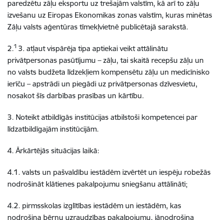
paredzētu zāļu eksportu uz trešajām valstīm, kā arī to zāļu
izvešanu uz Eiropas Ekonomikas zonas valstīm, kuras minētas
Zāļu valsts aģentūras tīmekļvietnē publicētajā sarakstā.
1
2.
3. atļaut vispārēja tipa aptiekai veikt attālinātu
privātpersonas pasūtījumu – zāļu, tai skaitā recepšu zāļu un
no valsts budžeta līdzekļiem kompensētu zāļu un medicīnisko
ierīču – apstrādi un piegādi uz privātpersonas dzīvesvietu,
nosakot šīs darbības prasības un kārtību.
3. Noteikt atbildīgās institūcijas atbilstoši kompetencei par
līdzatbildīgajām institūcijām.
4. Ārkārtējās situācijas laikā:
4.1. valsts un pašvaldību iestādēm izvērtēt un iespēju robežās
nodrošināt klātienes pakalpojumu sniegšanu attālināti;
4.2. pirmsskolas izglītības iestādēm un iestādēm, kas
nodrošina bērnu uzraudzības pakalpojumu, jānodrošina