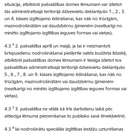
situācija, atbilstoši pašvaldības domes lēmumam var izlietot
tās administratīvajā teritorijā dzīvesvietu deklarējušo 1., 2., 3.
un 4. klases izglītojamo ēdināšanai, kas nāk no trūcīgām,
maznodrošinātām vai daudzbērnu ģimenēm (neatkarīgi no
minēto izglītojamo izglītības ieguves formas vai vietas);
3
4.3.
2. pašvaldība aprīlī un maijā, ja tai ir neizmantoti
brīvpusdienu nodrošināšanai piešķirtie valsts budžeta līdzekļi,
atbilstoši pašvaldības domes lēmumam ir tiesīga izlietot tos
pašvaldības administratīvajā teritorijā dzīvesvietu deklarējušo
5., 6., 7., 8. un 9. klases izglītojamo ēdināšanai, kas nāk no
trūcīgām, maznodrošinātām vai daudzbērnu ģimenēm
(neatkarīgi no minēto izglītojamo izglītības ieguves formas vai
vietas);
3
4.3.
3. pašvaldība ne vēlāk kā trīs darbdienu laikā pēc
attiecīga lēmuma pieņemšanas to publisko savā tīmekļvietnē;
4
4.3.
lai nodrošinātu speciālās izglītības iestāžu uzturēšanas