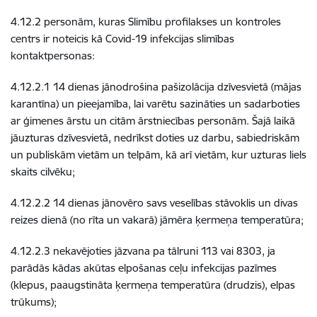
4.12.2 personām, kuras Slimību profilakses un kontroles
centrs ir noteicis kā Covid-19 infekcijas slimības
kontaktpersonas:
4.12.2.1 14 dienas jānodrošina pašizolācija dzīvesvietā (mājas
karantīna) un pieejamība, lai varētu sazināties un sadarboties
ar ģimenes ārstu un citām ārstniecības personām. Šajā laikā
jāuzturas dzīvesvietā, nedrīkst doties uz darbu, sabiedriskām
un publiskām vietām un telpām, kā arī vietām, kur uzturas liels
skaits cilvēku;
4.12.2.2 14 dienas jānovēro savs veselības stāvoklis un divas
reizes dienā (no rīta un vakarā) jāmēra ķermeņa temperatūra;
4.12.2.3 nekavējoties jāzvana pa tālruni 113 vai 8303, ja
parādās kādas akūtas elpošanas ceļu infekcijas pazīmes
(klepus, paaugstināta ķermeņa temperatūra (drudzis), elpas
trūkums);