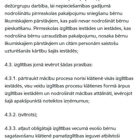
dežūrgrupu darbība, lai nepieciešamības gadījumā
nodrošinātu pirmsskolas pakalpojumu sniegšanu bērnu
likumiskajiem pārstāvjiem, kas paši nevar nodrošināt bērnu
pieskatīšanu. Pirmsskolas izglītības iestādes un iestādes, kas
nodrošina bērnu uzraudzības pakalpojumu, nosaka bērnu
likumiskajiem pārstāvjiem un citām personām saistošu
uzturēšanās kārtību šajās iestādēs;
4.3. izglītības jomā ievērot šādas prasības:
4.3.1. pārtraukt mācību procesa norisi klātienē visās izglītības
iestādēs, visu veidu izglītības procesu klātienes formā ārpus
izglītības iestādēm un nodrošināt mācības attālināti, ievērojot
šajā apakšpunktā noteiktos izņēmumus;
4.3.2. (svītrots);
4.3.3. atļaut obligātajā izglītības vecumā esošo bērnu
sagatavošanu klātienē pamatizglītības ieguvei atbilstoši