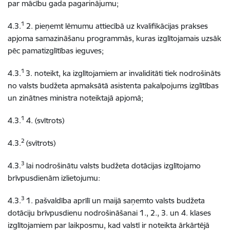
par mācību gada pagarinājumu;
1
4.3.
2. pieņemt lēmumu attiecībā uz kvalifikācijas prakses
apjoma samazināšanu programmās, kuras izglītojamais uzsāk
pēc pamatizglītības ieguves;
1
4.3.
3. noteikt, ka izglītojamiem ar invaliditāti tiek nodrošināts
no valsts budžeta apmaksātā asistenta pakalpojums izglītības
un zinātnes ministra noteiktajā apjomā;
1
4.3.
4. (svītrots)
2
4.3.
(svītrots)
3
4.3.
lai nodrošinātu valsts budžeta dotācijas izglītojamo
brīvpusdienām izlietojumu:
3
4.3.
1. pašvaldība aprīlī un maijā saņemto valsts budžeta
dotāciju brīvpusdienu nodrošināšanai 1., 2., 3. un 4. klases
izglītojamiem par laikposmu, kad valstī ir noteikta ārkārtējā