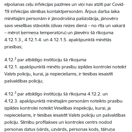
elpošanas ceļu infekcijas pazīmes un viņi nav atzīti par Covid-
19 infekcijas slimības kontaktpersonām. Ārpus darba laika
minētajām personām ir jānodrošina pašizolācija, jānovēro
savs veselības stāvoklis (divas reizes dienā – no rīta un vakarā
– mērot ķermeņa temperatūru) un jāievēro šā rīkojuma
4.12.1.3., 4.12.1.4. un 4.12.1.5. apakšpunktā minētās
prasības;
2
4.12.
par atbildīgo institūciju šā rīkojuma
4.12.1. apakšpunktā minēto prasību izpildes kontrolei noteikt
Valsts policiju, kurai, ja nepieciešams, ir tiesības iesaistīt
pašvaldības policiju;
3
4.12.
par atbildīgo institūciju šā rīkojuma 4.12.2. un
4.12.3. apakšpunktā minētajām personām noteikto prasību
izpildes kontrolei noteikt Veselības inspekciju, kurai, ja
nepieciešams, ir tiesības iesaistīt Valsts policiju un pašvaldības
policiju. Slimību profilakses un kontroles centrs nodod
personas datus (vārds, uzvārds, personas kods, tālruņa