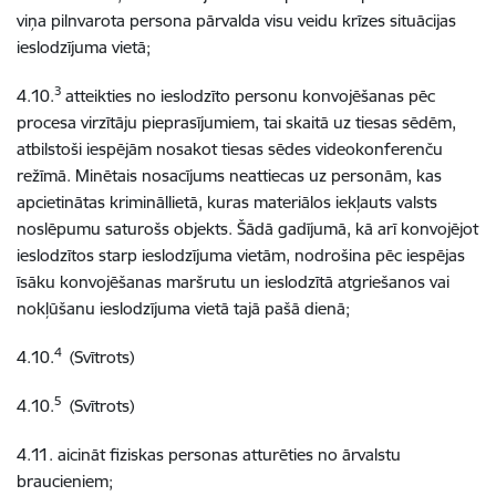
viņa pilnvarota persona pārvalda visu veidu krīzes situācijas
ieslodzījuma vietā;
3
4.10.
atteikties no ieslodzīto personu konvojēšanas pēc
procesa virzītāju pieprasījumiem, tai skaitā uz tiesas sēdēm,
atbilstoši iespējām nosakot tiesas sēdes videokonferenču
režīmā. Minētais nosacījums neattiecas uz personām, kas
apcietinātas krimināllietā, kuras materiālos iekļauts valsts
noslēpumu saturošs objekts. Šādā gadījumā, kā arī konvojējot
ieslodzītos starp ieslodzījuma vietām, nodrošina pēc iespējas
īsāku konvojēšanas maršrutu un ieslodzītā atgriešanos vai
nokļūšanu ieslodzījuma vietā tajā pašā dienā;
4
4.10.
(Svītrots)
5
4.10.
(Svītrots)
4.11. aicināt fiziskas personas atturēties no ārvalstu
braucieniem;