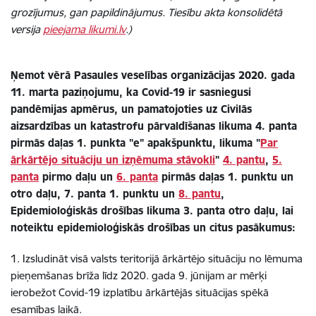
grozījumus, gan papildinājumus. Tiesību akta konsolidētā
versija
pieejama likumi.lv
.)
Ņemot vērā Pasaules veselības organizācijas 2020. gada
11. marta paziņojumu, ka Covid-19 ir sasniegusi
pandēmijas apmērus, un pamatojoties uz Civilās
aizsardzības un katastrofu pārvaldīšanas likuma 4. panta
pirmās daļas 1. punkta "e" apakšpunktu, likuma "
Par
ārkārtējo situāciju un izņēmuma stāvokli
"
4. pantu
,
5.
panta
pirmo daļu un
6. panta
pirmās daļas 1. punktu un
otro daļu, 7. panta 1. punktu un
8. pantu
,
Epidemioloģiskās drošības likuma 3. panta otro daļu, lai
noteiktu epidemioloģiskās drošības un citus pasākumus:
1. Izsludināt visā valsts teritorijā ārkārtējo situāciju no lēmuma
pieņemšanas brīža līdz 2020. gada 9. jūnijam ar mērķi
ierobežot Covid-19 izplatību ārkārtējās situācijas spēkā
esamības laikā.