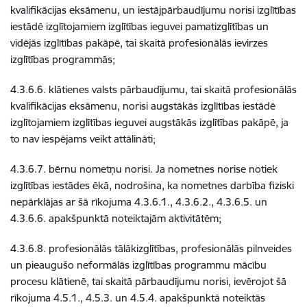
kvalifikācijas eksāmenu, un iestājpārbaudījumu norisi izglītības
iestādē izglītojamiem izglītības ieguvei pamatizglītības un
vidējās izglītības pakāpē, tai skaitā profesionālās ievirzes
izglītības programmās;
4.3.6.6. klātienes valsts pārbaudījumu, tai skaitā profesionālās
kvalifikācijas eksāmenu, norisi augstākās izglītības iestādē
izglītojamiem izglītības ieguvei augstākās izglītības pakāpē, ja
to nav iespējams veikt attālināti;
4.3.6.7. bērnu nometņu norisi. Ja nometnes norise notiek
izglītības iestādes ēkā, nodrošina, ka nometnes darbība fiziski
nepārklājas ar šā rīkojuma 4.3.6.1., 4.3.6.2., 4.3.6.5. un
4.3.6.6. apakšpunktā noteiktajām aktivitātēm;
4.3.6.8. profesionālās tālākizglītības, profesionālās pilnveides
un pieaugušo neformālās izglītības programmu mācību
procesu klātienē, tai skaitā pārbaudījumu norisi, ievērojot šā
rīkojuma 4.5.1., 4.5.3. un 4.5.4. apakšpunktā noteiktās