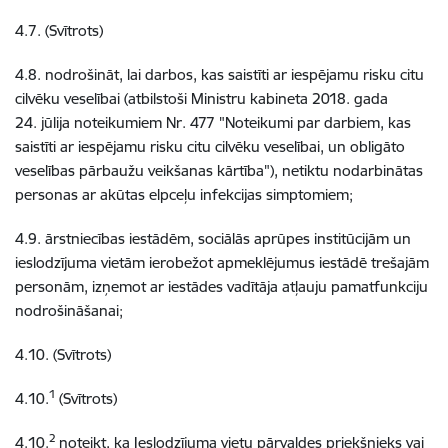
4.7. (Svītrots)
4.8. nodrošināt, lai darbos, kas saistīti ar iespējamu risku citu
cilvēku veselībai (atbilstoši Ministru kabineta 2018. gada
24. jūlija noteikumiem Nr. 477 "Noteikumi par darbiem, kas
saistīti ar iespējamu risku citu cilvēku veselībai, un obligāto
veselības pārbaužu veikšanas kārtība"), netiktu nodarbinātas
personas ar akūtas elpceļu infekcijas simptomiem;
4.9. ārstniecības iestādēm, sociālās aprūpes institūcijām un
ieslodzījuma vietām ierobežot apmeklējumus iestādē trešajām
personām, izņemot ar iestādes vadītāja atļauju pamatfunkciju
nodrošināšanai;
4.10. (Svītrots)
1
4.10.
(Svītrots)
2
4.10.
noteikt, ka Ieslodzījuma vietu pārvaldes priekšnieks vai