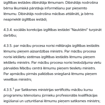
izglītības iestādes dibinātāja lēmumam. Dibinātājs nodrošina
bērna likumiskā pārstāvja informēšanu par pieņemto
lēmumu. Dibinātājs nodrošina mācības attālināti, ja bērns
neapmeklē izglītības iestādi;
4.3.4. sociālās korekcijas izglītības iestādei "Naukšēni" turpināt
darbību;
4.3.5. par mācību procesa norisi militārajās izglītības iestādēs
lēmumu pieņem aizsardzības ministrs. Par mācību procesa
norisi iekšlietu sistēmas izglītības iestādēs lēmumu pieņem
iekšlietu ministrs. Par mācību procesa norisi Ieslodzījuma vietu
pārvaldes Mācību centrā lēmumu pieņem tieslietu ministrs.
Par apmācību pirmās palīdzības sniegšanā lēmumu pieņem
veselības ministrs;
1
4.3.5.
par Satiksmes ministrijas sertificētu mācību kursu
programmu īstenošanu jūrnieku profesionālās kvalifikācijas
iegūšanai un uzturēšanai lēmumu pieņem satiksmes ministrs;