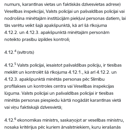
numurs, karantīnas vietas un faktiskās dzīvesvietas adrese)
Veselības inspekcijai, Valsts policijai un pašvaldības policijai vai
nodrošina minētajām institūcijām piekļuvi personas datiem, lai
tās varētu veikt šajā apakšpunktā, kā arī šā rīkojuma
4.12.2. un 4.12.3. apakšpunktā minētajām personām
noteikto prasību izpildes kontroli;
4
4.12.
(svītrots)
5
4.12.
Valsts policijai, iesaistot pašvaldības policiju, ir tiesības
meklēt un kontrolēt šā rīkojuma 4.12.1., kā arī 4.12.2. un
4.12.3. apakšpunktā minētās personas pēc Slimību
profilakses un kontroles centra vai Veselības inspekcijas
lūguma. Valsts policijai un pašvaldības policijai ir tiesības
minētās personas piespiedu kārtā nogādāt karantīnas vietā
vai viņu faktiskajā dzīvesvietā;
6
4.12.
ekonomikas ministrs, saskaņojot ar veselības ministru,
nosaka kritērijus pēc kuriem ārvalstniekiem, kuru ierašanās