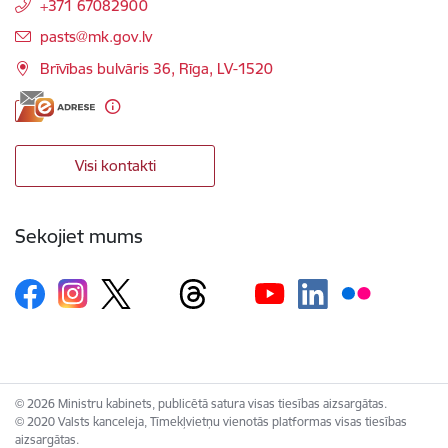
+371 67082900
E-pasts:
pasts@mk.gov.lv
Brīvības bulvāris 36, Rīga, LV-1520
Visi kontakti
Sekojiet mums
© 2026 Ministru kabinets, publicētā satura visas tiesības aizsargātas.
© 2020 Valsts kanceleja, Tīmekļvietņu vienotās platformas visas tiesības
aizsargātas.