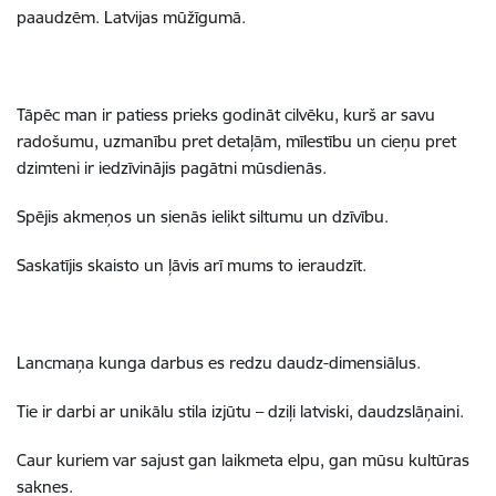
paaudzēm. Latvijas mūžīgumā.
Tāpēc man ir patiess prieks godināt cilvēku, kurš ar savu
radošumu, uzmanību pret detaļām, mīlestību un cieņu pret
dzimteni ir iedzīvinājis pagātni mūsdienās.
Spējis akmeņos un sienās ielikt siltumu un dzīvību.
Saskatījis skaisto un ļāvis arī mums to ieraudzīt.
Lancmaņa kunga darbus es redzu daudz-dimensiālus.
Tie ir darbi ar unikālu stila izjūtu – dziļi latviski, daudzslāņaini.
Caur kuriem var sajust gan laikmeta elpu, gan mūsu kultūras
saknes.