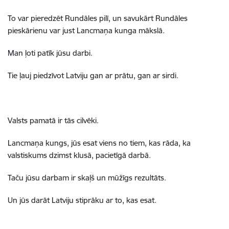
To var pieredzēt Rundāles pilī, un savukārt Rundāles
pieskārienu var just Lancmaņa kunga mākslā.
Man ļoti patīk jūsu darbi.
Tie ļauj piedzīvot Latviju gan ar prātu, gan ar sirdi.
Valsts pamatā ir tās cilvēki.
Lancmaņa kungs, jūs esat viens no tiem, kas rāda, ka
valstiskums dzimst klusā, pacietīgā darbā.
Taču jūsu darbam ir skaļš un mūžīgs rezultāts.
Un jūs darāt Latviju stiprāku ar to, kas esat.