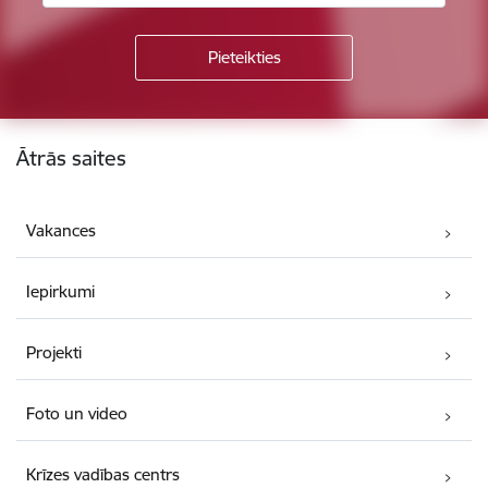
Kājene
Ātrās saites
Vakances
Iepirkumi
Projekti
Foto un video
Krīzes vadības centrs