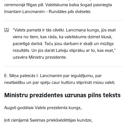
ceremonijā Rīgas pilī. Valstiskuma balva šogad pasniegta
Imantam Lancmanim – Rundāles pils dvēselei.
“Valsts pamatā ir tās cilvēki. Lancmaņa kungs, jūs esat
viens no tiem, kas rāda, ka valstiskums dzimst klusā,
pacietīgā darbā. Taču jūsu darbam ir skaļš un mūžīgs
rezultāts. Un jūs darāt Latviju stiprāku ar to, kas esat,”
uzsvēra Ministru prezidente.
E. Siliņa pateicās I. Lancmanim par ieguldījumu, par
neatlaidību un par spēju caur kultūru stiprināt mūsu valsti.
Ministru prezidentes uzrunas pilns teksts
Augsti godātais Valsts prezidenta kungs,
ļoti cienījamā Saeimas priekšsēdētājas kundze,