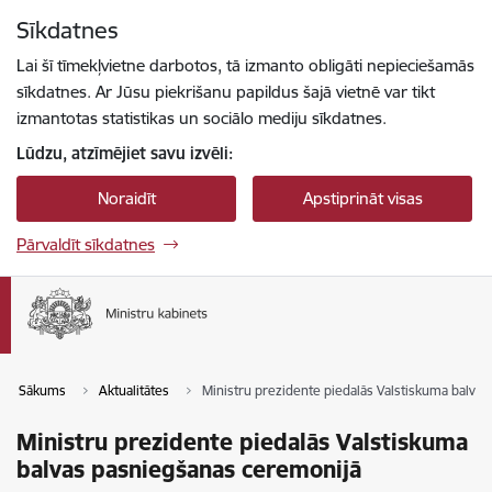
Pāriet uz lapas saturu
Sīkdatnes
Spied
lai meklētu
Enter
Lai šī tīmekļvietne darbotos, tā izmanto obligāti nepieciešamās
sīkdatnes. Ar Jūsu piekrišanu papildus šajā vietnē var tikt
izmantotas statistikas un sociālo mediju sīkdatnes.
Lūdzu, atzīmējiet savu izvēli:
Noraidīt
Apstiprināt visas
Pārvaldīt sīkdatnes
Sākums
Aktualitātes
Ministru prezidente piedalās Valstiskuma balva
Ministru prezidente piedalās Valstiskuma
balvas pasniegšanas ceremonijā