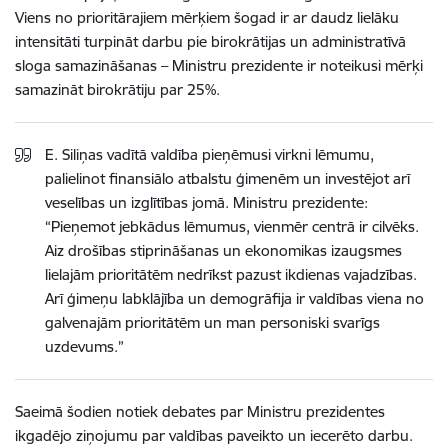
Viens no prioritārajiem mērķiem šogad ir ar daudz lielāku
intensitāti turpināt darbu pie birokrātijas un administratīvā
sloga samazināšanas – Ministru prezidente ir noteikusi mērķi
samazināt birokrātiju par 25%.
E. Siliņas vadītā valdība pieņēmusi virkni lēmumu,
palielinot finansiālo atbalstu ģimenēm un investējot arī
veselības un izglītības jomā. Ministru prezidente:
“Pieņemot jebkādus lēmumus, vienmēr centrā ir cilvēks.
Aiz drošības stiprināšanas un ekonomikas izaugsmes
lielajām prioritātēm nedrīkst pazust ikdienas vajadzības.
Arī ģimeņu labklājība un demogrāfija ir valdības viena no
galvenajām prioritātēm un man personiski svarīgs
uzdevums.”
Saeimā šodien notiek debates par Ministru prezidentes
ikgadējo ziņojumu par valdības paveikto un iecerēto darbu.