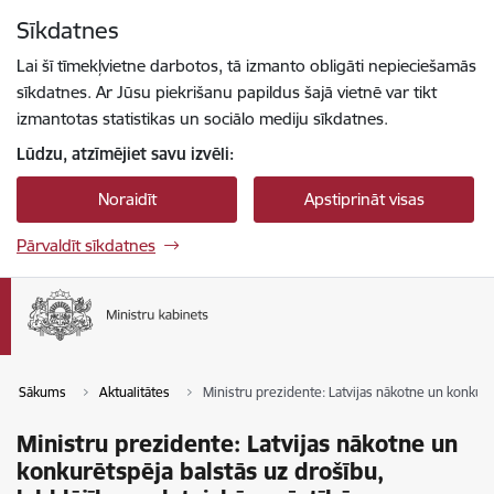
Pāriet uz lapas saturu
Sīkdatnes
Spied
lai meklētu
Enter
Lai šī tīmekļvietne darbotos, tā izmanto obligāti nepieciešamās
sīkdatnes. Ar Jūsu piekrišanu papildus šajā vietnē var tikt
izmantotas statistikas un sociālo mediju sīkdatnes.
Lūdzu, atzīmējiet savu izvēli:
Noraidīt
Apstiprināt visas
Pārvaldīt sīkdatnes
Sākums
Aktualitātes
Ministru prezidente: Latvijas nākotne un konkurē
Ministru prezidente: Latvijas nākotne un
konkurētspēja balstās uz drošību,