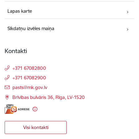
Lapas karte
Sīkdatņu izvēles maiņa
Kontakti
+371 67082800
+371 67082900
E-pasts:
pasts@mk.gov.lv
Brīvības bulvāris 36, Rīga, LV-1520
Visi kontakti