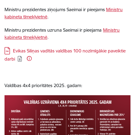
Ministru prezidentes ziņojums Saeimai ir pieejams
Ministru
kabineta tīmekļvietnē
.
Ministru prezidentes uzruna Saeimai ir pieejama
Ministru
kabineta tīmekļvietnē
.
Lejupielādēt:
Evikas Siliņas vadītās valdības 100 nozīmīgākie paveiktie
darbi
Valdības 4x4 prioritātes 2025. gadam: