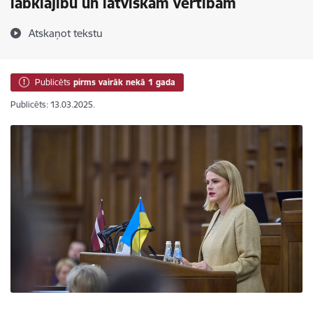
labklājību un latviskām vērtībām
Atskaņot tekstu
Publicēts
pirms vairāk nekā 1 gada
Publicēts: 13.03.2025.