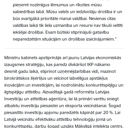
pieņemt nozīmīgus lēmumus un rīkoties mūsu
sabiedrības labā. Mūsu valsts un iedzīvotāju drošība ir un
būs svarīgākā prioritāte manai valdībai. Nevienas citas
valdības laikā tik liela uzmanība un resursi nav tikuši veltīti
iekšējai drošībai. Esam būtiski stiprinājuši gatavību
neparedzētām situācijām un drošības izaicinājumiem.”
Ministru kabinets apstiprinājis arī jaunu Latvijas ekonomiskās
izaugsmes stratēģiju, kas paredz divkāršot IKP nākamo
desmit gadu laikā, stiprinot uzņēmējdarbības vidi, mazinot
birokrātiskos šķēršļus un veicinot labvēlīgus apstākļus
inovācijām un investīcijām, lai nodrošinātu konkurētspējīgu un
ilgtspējīgu attīstību. Aizvadītajā gadā reformēta Latvijas
Investīciju un attīstības aģentūra, lai tā primāri varētu sniegt
atbalstu investīciju piesaistei un eksporta veicināšanai. Šogad
piesaistīto investīciju apjomu paredzēts kāpināt par 20 %. Lai
Latvijā veicinātu efektīvāku attīstību tehnoloģiju jomā un
konkurētspēju, darbu šogad uzsāks Mākslīgā intelekta centrs.