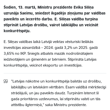
Šodien, 13. martā, Ministru prezidente Evika Siliņa
uzrunāja Saeimu, sniedzot ikgadējo ziņojumu par valdības
paveikto un iecerēto darbu. E. Siliņas valdība turpina
stiprināt Latvijas drošību, vairot labklājību un veicināt
konkurētspēju.
E. Siliņas valdības laikā Latvijā veiktas vēsturiski lielākās
investīcijas aizsardzībā – 2024. gadā 3,2% un 2025. gadā
3,65% no IKP. Sniegts atbalsts mazāk nodrošinātajiem
iedzīvotājiem un ģimenēm ar bērniem. Stiprināta Latvijas
konkurētspēja, veicinot eksportu un investīcijas.
"Latvijas nākotne un konkurētspēja balstās uz drošību,
labklājību un latviskām vērtībām. Esam valdībā mērķtiecīgi
strādājuši, un jau paveikts daudz. Turpinām īstenot šī
gada prioritāros uzdevumus, lai stiprinātu valsti un tās
attīstību ilgtermiņā," saka Ministru prezidente.