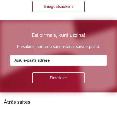
Sniegt atsauksmi
Esi pirmais, kurš uzzina!
Piesakies jaunumu saņemšanai savā e-pastā.
Kājene
Ātrās saites