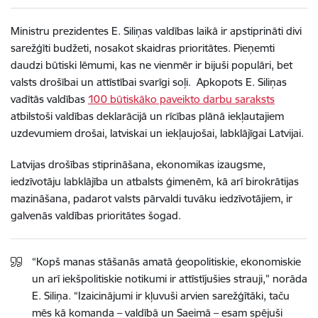
Ministru prezidentes E. Siliņas valdības laikā ir apstiprināti divi
sarežģīti budžeti, nosakot skaidras prioritātes. Pieņemti
daudzi būtiski lēmumi, kas ne vienmēr ir bijuši populāri, bet
valsts drošībai un attīstībai svarīgi soļi. Apkopots E. Siliņas
vadītās valdības
100 būtiskāko paveikto darbu saraksts
atbilstoši valdības deklarācijā un rīcības plānā iekļautajiem
uzdevumiem drošai, latviskai un iekļaujošai, labklājīgai Latvijai.
Latvijas drošības stiprināšana, ekonomikas izaugsme,
iedzīvotāju labklājība un atbalsts ģimenēm, kā arī birokrātijas
mazināšana, padarot valsts pārvaldi tuvāku iedzīvotājiem, ir
galvenās valdības prioritātes šogad.
“Kopš manas stāšanās amatā ģeopolitiskie, ekonomiskie
un arī iekšpolitiskie notikumi ir attīstījušies strauji,” norāda
E. Siliņa. “Izaicinājumi ir kļuvuši arvien sarežģītāki, taču
mēs kā komanda – valdībā un Saeimā – esam spējuši