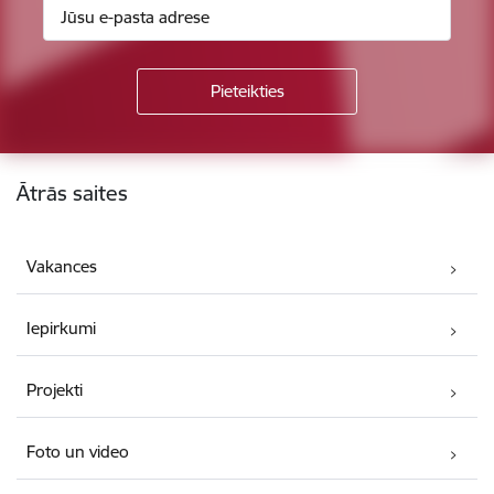
Kājene
Ātrās saites
Vakances
Iepirkumi
Projekti
Foto un video