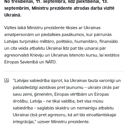
No trešdienas, 11. septembra, līdz piektdienai, 13.
septembrim, Ministru prezidente atrodas darba vizītē
Ukrainā.
Vizītes laikā Ministru prezidente tiksies ar Ukrainas
amatpersonām un piedalīsies pasākumos, kur pārrunās
Latvijas turpmāko militāro, politisko, humanitāro, finansiālo
un cita veida atbalstu Ukrainai līdz pat tās uzvarai pār
agresorvalsti Krieviju un Ukrainas īstenoto kursu, lai iestātos
Eiropas Savienībā un NATO.
“Latvijas sabiedrība izprot, ka Ukrainas tauta varonīgi un
pašaizliedzīgi aizstāvas pret ļaunumu – ukraiņi cīnās par
savu zemi, ģimenēm, Eiropas vērtībām un Eiropas
drošību. Latvija – ne tikai valdība, bet visa mūsu
sabiedrība – saglabās skaidru un nemainīgu atbalstu
Ukrainai cīņā pret agresoru, kā arī tās eiroatlantiskajai
integrācijai,” uzsver Ministru prezidente.