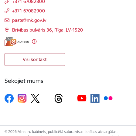
+371 67082800
+371 67082900
E-pasts:
pasts@mk.gov.lv
Brīvības bulvāris 36, Rīga, LV-1520
Visi kontakti
Sekojiet mums
© 2026 Ministru kabinets, publicētā satura visas tiesības aizsargātas.