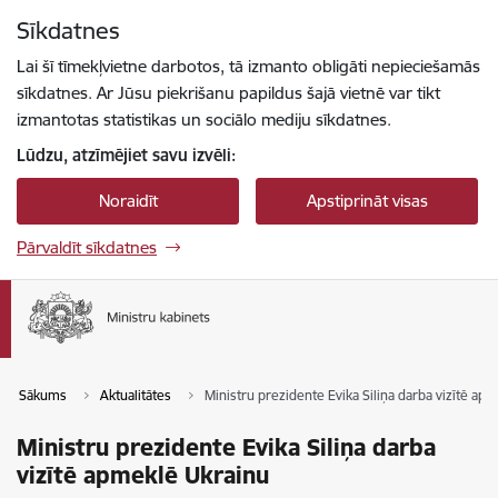
Pāriet uz lapas saturu
Sīkdatnes
Spied
lai meklētu
Enter
Lai šī tīmekļvietne darbotos, tā izmanto obligāti nepieciešamās
sīkdatnes. Ar Jūsu piekrišanu papildus šajā vietnē var tikt
izmantotas statistikas un sociālo mediju sīkdatnes.
Lūdzu, atzīmējiet savu izvēli:
Noraidīt
Apstiprināt visas
Pārvaldīt sīkdatnes
Sākums
Aktualitātes
Ministru prezidente Evika Siliņa darba vizītē ap
Ministru prezidente Evika Siliņa darba
vizītē apmeklē Ukrainu