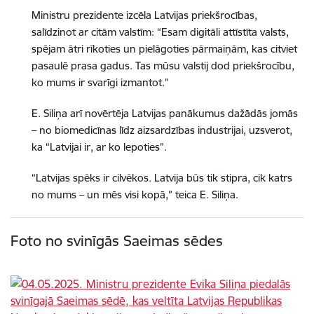
Ministru prezidente izcēla Latvijas priekšrocības,
salīdzinot ar citām valstīm: “Esam digitāli attīstīta valsts,
spējam ātri rīkoties un pielāgoties pārmaiņām, kas citviet
pasaulē prasa gadus. Tas mūsu valstij dod priekšrocību,
ko mums ir svarīgi izmantot.”
E. Siliņa arī novērtēja Latvijas panākumus dažādās jomās
– no biomedicīnas līdz aizsardzības industrijai, uzsverot,
ka “Latvijai ir, ar ko lepoties”.
“Latvijas spēks ir cilvēkos. Latvija būs tik stipra, cik katrs
no mums – un mēs visi kopā,” teica E. Siliņa.
Foto no svinīgās Saeimas sēdes