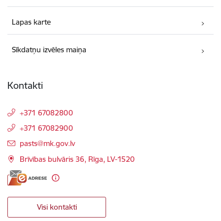
Lapas karte
Sīkdatņu izvēles maiņa
Kontakti
+371 67082800
+371 67082900
E-pasts:
pasts@mk.gov.lv
Brīvības bulvāris 36, Rīga, LV-1520
Visi kontakti