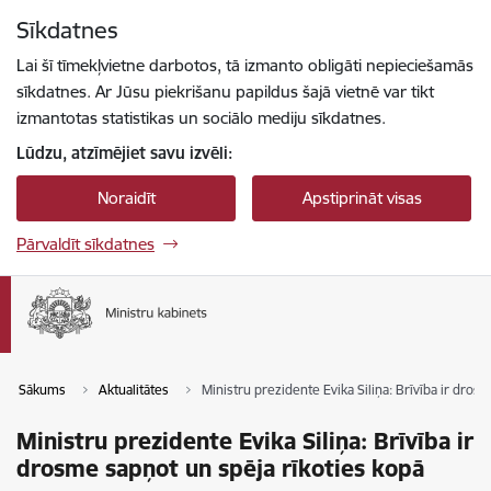
Pāriet uz lapas saturu
Sīkdatnes
Spied
lai meklētu
Enter
Lai šī tīmekļvietne darbotos, tā izmanto obligāti nepieciešamās
sīkdatnes. Ar Jūsu piekrišanu papildus šajā vietnē var tikt
izmantotas statistikas un sociālo mediju sīkdatnes.
Lūdzu, atzīmējiet savu izvēli:
Noraidīt
Apstiprināt visas
Pārvaldīt sīkdatnes
Sākums
Aktualitātes
Ministru prezidente Evika Siliņa: Brīvība ir dros
Ministru prezidente Evika Siliņa: Brīvība ir
drosme sapņot un spēja rīkoties kopā