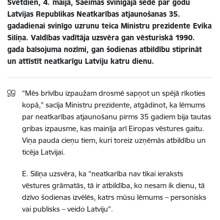
Svētdien, 4. maijā, Saeimas svinīgajā sēdē par godu
Latvijas Republikas Neatkarības atjaunošanas 35.
gadadienai svinīgo uzrunu teica Ministru prezidente Evika
Siliņa. Valdības vadītāja uzsvēra gan vēsturiskā 1990.
gada balsojuma nozīmi, gan šodienas atbildību stiprināt
un attīstīt neatkarīgu Latviju katru dienu.
“Mēs brīvību izpaužam drosmē sapņot un spējā rīkoties
kopā,” sacīja Ministru prezidente, atgādinot, ka lēmums
par neatkarības atjaunošanu pirms 35 gadiem bija tautas
gribas izpausme, kas mainīja arī Eiropas vēstures gaitu.
Viņa pauda cieņu tiem, kuri toreiz uzņēmās atbildību un
ticēja Latvijai.
E. Siliņa uzsvēra, ka “neatkarība nav tikai ieraksts
vēstures grāmatās, tā ir atbildība, ko nesam ik dienu, tā
dzīvo šodienas izvēlēs, katrs mūsu lēmums – personisks
vai publisks – veido Latviju”.