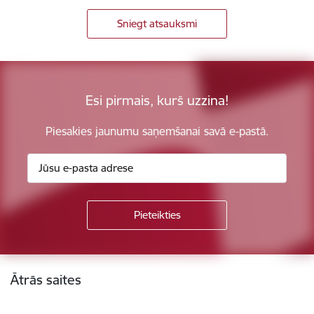
Sniegt atsauksmi
Esi pirmais, kurš uzzina!
Piesakies jaunumu saņemšanai savā e-pastā.
Kājene
Ātrās saites