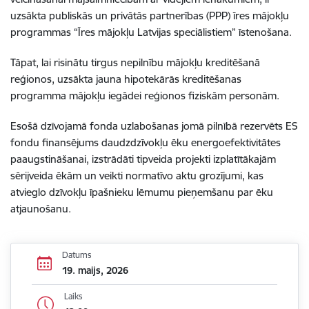
uzsākta publiskās un privātās partnerības (PPP) īres mājokļu
programmas “Īres mājokļu Latvijas speciālistiem” īstenošana.
Tāpat, lai risinātu tirgus nepilnību mājokļu kreditēšanā
reģionos, uzsākta jauna hipotekārās kreditēšanas
programma mājokļu iegādei reģionos fiziskām personām.
Esošā dzīvojamā fonda uzlabošanas jomā pilnībā rezervēts ES
fondu finansējums daudzdzīvokļu ēku energoefektivitātes
paaugstināšanai, izstrādāti tipveida projekti izplatītākajām
sērijveida ēkām un veikti normatīvo aktu grozījumi, kas
atvieglo dzīvokļu īpašnieku lēmumu pieņemšanu par ēku
atjaunošanu.
Datums
19. maijs, 2026
Laiks