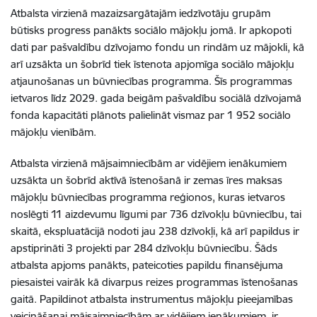
Atbalsta virzienā mazaizsargātajām iedzīvotāju grupām
būtisks progress panākts sociālo mājokļu jomā. Ir apkopoti
dati par pašvaldību dzīvojamo fondu un rindām uz mājokli, kā
arī uzsākta un šobrīd tiek īstenota apjomīga sociālo mājokļu
atjaunošanas un būvniecības programma. Šīs programmas
ietvaros līdz 2029. gada beigām pašvaldību sociālā dzīvojamā
fonda kapacitāti plānots palielināt vismaz par 1 952 sociālo
mājokļu vienībām.
Atbalsta virzienā mājsaimniecībām ar vidējiem ienākumiem
uzsākta un šobrīd aktīvā īstenošanā ir zemas īres maksas
mājokļu būvniecības programma reģionos, kuras ietvaros
noslēgti 11 aizdevumu līgumi par 736 dzīvokļu būvniecību, tai
skaitā, ekspluatācijā nodoti jau 238 dzīvokļi, kā arī papildus ir
apstiprināti 3 projekti par 284 dzīvokļu būvniecību. Šāds
atbalsta apjoms panākts, pateicoties papildu finansējuma
piesaistei vairāk kā divarpus reizes programmas īstenošanas
gaitā. Papildinot atbalsta instrumentus mājokļu pieejamības
veicināšanai mājsaimniecībām ar vidējiem ienākumiem, ir