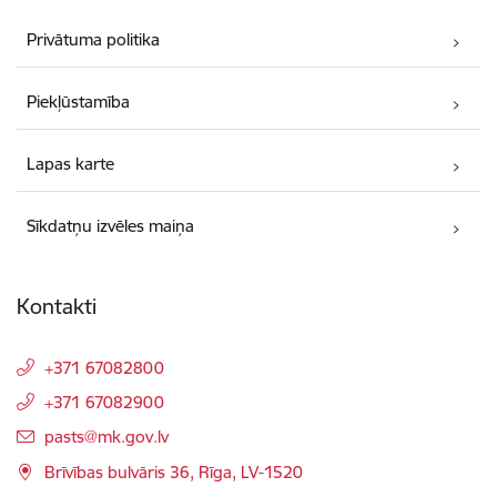
Privātuma politika
Piekļūstamība
Lapas karte
Sīkdatņu izvēles maiņa
Kontakti
+371 67082800
+371 67082900
E-pasts:
pasts@mk.gov.lv
Brīvības bulvāris 36, Rīga, LV-1520