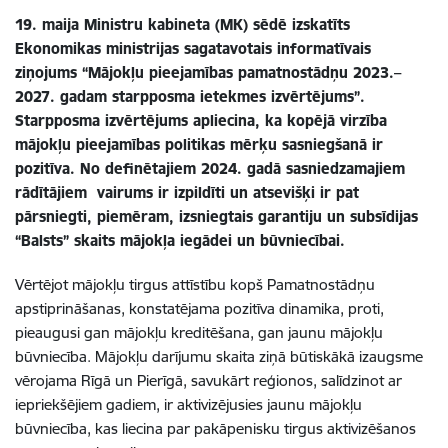
19. maija Ministru kabineta (MK) sēdē izskatīts
Ekonomikas ministrijas sagatavotais informatīvais
ziņojums “Mājokļu pieejamības pamatnostādņu 2023.–
2027. gadam starpposma ietekmes izvērtējums”.
Starpposma izvērtējums apliecina, ka kopējā virzība
mājokļu pieejamības politikas mērķu sasniegšanā ir
pozitīva. No definētajiem 2024. gadā sasniedzamajiem
rādītājiem vairums ir izpildīti un atsevišķi ir pat
pārsniegti, piemēram, izsniegtais garantiju un subsīdijas
“Balsts” skaits mājokļa iegādei un būvniecībai.
Vērtējot mājokļu tirgus attīstību kopš Pamatnostādņu
apstiprināšanas, konstatējama pozitīva dinamika, proti,
pieaugusi gan mājokļu kreditēšana, gan jaunu mājokļu
būvniecība. Mājokļu darījumu skaita ziņā būtiskākā izaugsme
vērojama Rīgā un Pierīgā, savukārt reģionos, salīdzinot ar
iepriekšējiem gadiem, ir aktivizējusies jaunu mājokļu
būvniecība, kas liecina par pakāpenisku tirgus aktivizēšanos