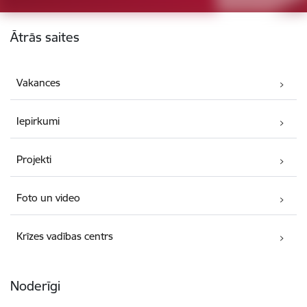
Kājene
Ātrās saites
Vakances
Iepirkumi
Projekti
Foto un video
Krīzes vadības centrs
Noderīgi