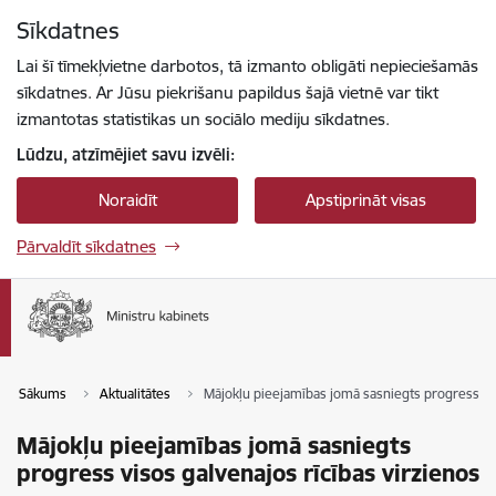
Pāriet uz lapas saturu
Sīkdatnes
Spied
lai meklētu
Enter
Lai šī tīmekļvietne darbotos, tā izmanto obligāti nepieciešamās
sīkdatnes. Ar Jūsu piekrišanu papildus šajā vietnē var tikt
izmantotas statistikas un sociālo mediju sīkdatnes.
Lūdzu, atzīmējiet savu izvēli:
Noraidīt
Apstiprināt visas
Pārvaldīt sīkdatnes
Sākums
Aktualitātes
Mājokļu pieejamības jomā sasniegts progress vis
Mājokļu pieejamības jomā sasniegts
progress visos galvenajos rīcības virzienos