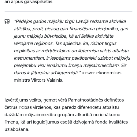
arī ārpus galvaspilsētas.
“Pēdējos gados mājokļu tirgū Latvijā redzama aktīvāka
attīstība, proti, pieaug gan finansējuma pieejamība, gan
jaunu mājokļu būvniecība, kā arī lielāka aktivitāte
vērojama reģionos. Tas apliecina, ka, risinot tirgus
nepilnības ar mērķtiecīgiem un ilgtermiņa valsts atbalsta
instrumentiem, ir iespējams pakāpeniski uzlabot mājokļu
pieejamību visu ienākumu līmeņu mājsaimniecībām. Šis
darbs ir jāturpina arī ilgtermiņā,”
uzsver ekonomikas
ministrs Viktors Valainis.
Izvērtējums veikts, ņemot vērā Pamatnostādnēs definētos
četrus rīcības virzienos, kas paredz diferencētu atbalstu
dažādām mājsaimniecību grupām atkarībā no ienākumu
līmeņa, kā arī ieguldījumus esošā dzīvojamā fonda kvalitātes
uzlabošanā.