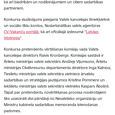
kā arī biedrībām un nodibinājumiem un citiem sadarbības
partneriem.
Konkursa sludinājums pieejams Valsts kancelejas tīmekļvietnē
un sociālo tīklu kontos, Nodarbinātības valsts aģentūras
CV/Vakanču portālā
, kā arī oficiālajā izdevumā “
Latvijas
Vēstnesis
”.
Konkursa pretendentu vērtēšanas komisiju vada
Valsts
kancelejas direktors Raivis Kronbergs. Komisijas sastāvā ir
Ārlietu ministrijas valsts sekretārs Andžejs Viļumsons, Ārlietu
ministrijas Cilvēkresursu departamenta direktore Inga Kalniņa,
Tieslietu ministrijas valsts sekretāra vietniece ārvalstu
sadarbības un stratēģijas jautājumos Kristīne Pommere un
Iekšlietu ministrijas valsts sekretāra vietnieks Kaspars Āboliņš.
Tāpat par pretendentu novērtēšanas procesa novērotājiem
tiks uzaicināti divi pārstāvji no
Nevalstisko organizāciju un
Ministru kabineta sadarbības memoranda īstenošanas
padomes.