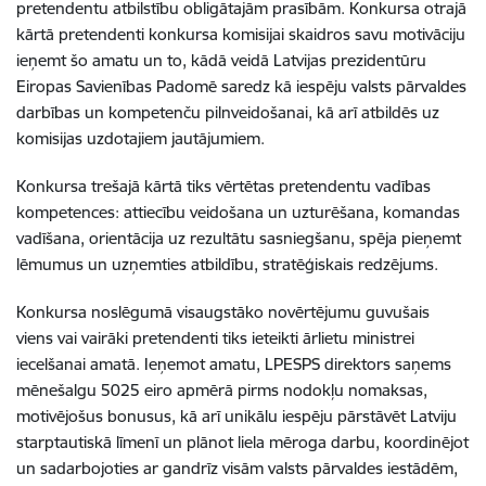
pretendentu atbilstību obligātajām prasībām. Konkursa otrajā
kārtā pretendenti konkursa komisijai skaidros savu motivāciju
ieņemt šo amatu un to, kādā veidā
Latvijas prezidentūru
Eiropas Savienības Padomē saredz kā iespēju valsts pārvaldes
darbības un kompetenču pilnveidošanai, kā arī atbildēs uz
komisijas uzdotajiem jautājumiem.
Konkursa trešajā kārtā tiks vērtētas pretendentu vadības
kompetences
:
attiecību veidošana un uzturēšana, komandas
vadīšana, orientācija uz rezultātu sasniegšanu, spēja pieņemt
lēmumus un uzņemties atbildību, stratēģiskais redzējums.
Konkursa noslēgumā visaugstāko novērtējumu guvušais
viens vai vairāki pretendenti tiks ieteikti ārlietu ministrei
iecelšanai amatā. Ieņemot amatu, LPESPS direktors saņems
mēnešalgu 5025 eiro apmērā pirms nodokļu nomaksas,
motivējošus bonusus, kā arī unikālu iespēju pārstāvēt Latviju
starptautiskā līmenī un plānot liela mēroga darbu, koordinējot
un sadarbojoties ar gandrīz visām valsts pārvaldes iestādēm,