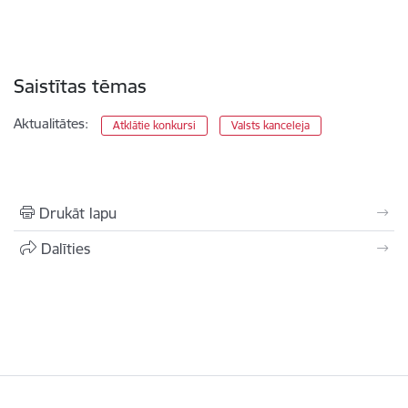
Saistītas tēmas
Aktualitātes:
Atklātie konkursi
Valsts kanceleja
Drukāt lapu
Dalīties