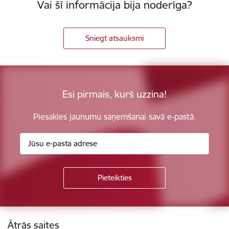
Vai šī informācija bija noderīga?
Sniegt atsauksmi
Esi pirmais, kurš uzzina!
Piesakies jaunumu saņemšanai savā e-pastā.
Kājene
Ātrās saites