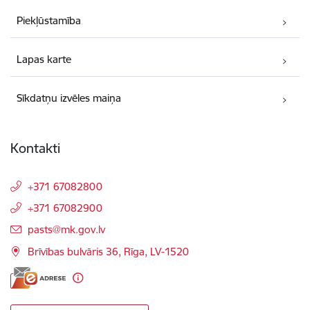
Piekļūstamība
Lapas karte
Sīkdatņu izvēles maiņa
Kontakti
+371 67082800
+371 67082900
E-pasts:
pasts@mk.gov.lv
Brīvības bulvāris 36, Rīga, LV-1520