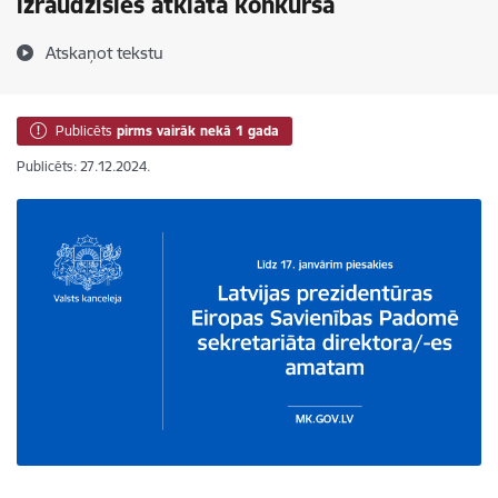
izraudzīsies atklātā konkursā
Atskaņot tekstu
Publicēts
pirms vairāk nekā 1 gada
Publicēts: 27.12.2024.