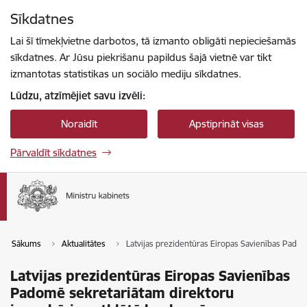
Pāriet uz lapas saturu
Sīkdatnes
Spied
lai meklētu
Enter
Lai šī tīmekļvietne darbotos, tā izmanto obligāti nepieciešamās
sīkdatnes. Ar Jūsu piekrišanu papildus šajā vietnē var tikt
izmantotas statistikas un sociālo mediju sīkdatnes.
Lūdzu, atzīmējiet savu izvēli:
Noraidīt
Apstiprināt visas
Pārvaldīt sīkdatnes
Sākums
Aktualitātes
Latvijas prezidentūras Eiropas Savienības Padom
Latvijas prezidentūras Eiropas Savienības
Padomē sekretariātam direktoru