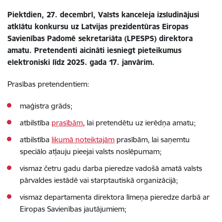
Piektdien, 27. decembrī, Valsts kanceleja izsludinājusi
atklātu konkursu uz Latvijas prezidentūras Eiropas
Savienības Padomē sekretariāta (LPESPS) direktora
amatu. Pretendenti aicināti iesniegt pieteikumus
elektroniski līdz 2025. gada 17. janvārim.
Prasības pretendentiem:
maģistra grāds;
atbilstība
prasībām
, lai pretendētu uz ierēdņa amatu;
atbilstība
likumā noteiktajām
prasībām, lai saņemtu
speciālo atļauju pieejai valsts noslēpumam;
vismaz četru gadu darba pieredze vadošā amatā valsts
pārvaldes iestādē vai starptautiskā organizācijā;
vismaz departamenta direktora līmeņa pieredze darbā ar
Eiropas Savienības jautājumiem;