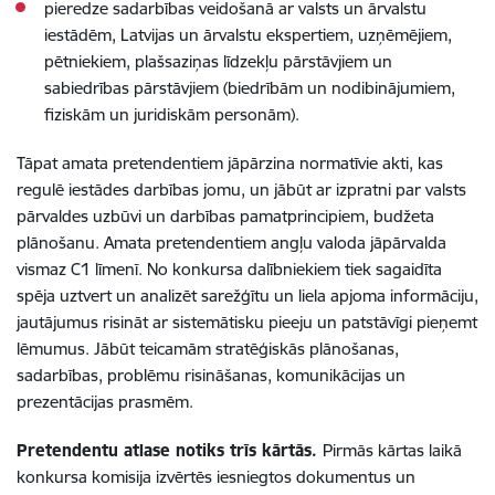
pieredze sadarbības veidošanā ar valsts un ārvalstu
iestādēm, Latvijas un ārvalstu ekspertiem, uzņēmējiem,
pētniekiem, plašsaziņas līdzekļu pārstāvjiem un
sabiedrības pārstāvjiem (biedrībām un nodibinājumiem,
fiziskām un juridiskām personām).
Tāpat amata pretendentiem jāpārzina normatīvie akti, kas
regulē iestādes darbības jomu, un jābūt ar izpratni par valsts
pārvaldes uzbūvi un darbības pamatprincipiem, budžeta
plānošanu. Amata pretendentiem angļu valoda jāpārvalda
vismaz C1 līmenī. No konkursa dalībniekiem tiek sagaidīta
spēja uztvert un analizēt sarežģītu un liela apjoma informāciju,
jautājumus risināt ar sistemātisku pieeju un patstāvīgi pieņemt
lēmumus. Jābūt teicamām stratēģiskās plānošanas,
sadarbības, problēmu risināšanas, komunikācijas un
prezentācijas prasmēm.
Pretendentu atlase notiks trīs kārtās.
Pirmās kārtas laikā
konkursa komisija izvērtēs iesniegtos dokumentus un