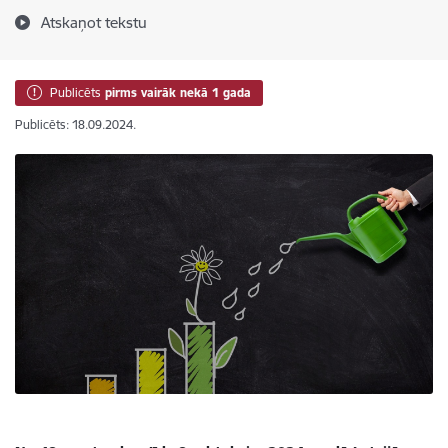
Atskaņot tekstu
Publicēts
pirms vairāk nekā 1 gada
Publicēts: 18.09.2024.