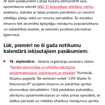
Ar šiem pasākumiem Latvija turpina demonstrēt savu
apņemšanos sekmēt
ANO 17 ilgtspējīgas attīstības mērķu
ieviešanu, daloties ar labās prakses piemēriem un veicinot
atbildīgu pieeju vides un resursu pārvaldībai. Šo iniciatīvu
ietvaros tiek akcentēta ilgtspējīgu risinājumu popularizēšana
un sabiedrības iesaiste, lai veicinātu pozitīvas pārmaiņas
ilgtermiņā.
Lūk, piemēri no šī gada notikumu
kalendārā iekļautajiem pasākumiem:
19. septembris
– Atvērta reģistrācija semināru ciklam
"
Aprites ekonomika un efektīva atkritumu
apsaimniekošana: izaicinājumi un iespējas
" Rumbulā,
Stopiņu pagastā. Šie semināri notiek “LIFE Waste To
Resources IP” projekta ietvaros un pievēršas aprites
ekonomikas aktualitātēm. Ciklā piedalīsies pašvaldību,
atkritumu apsaimniekošanas un vides jomas speciālisti, lai
dalītos pieredzē un meklētu efektīvus risinājumus aprites