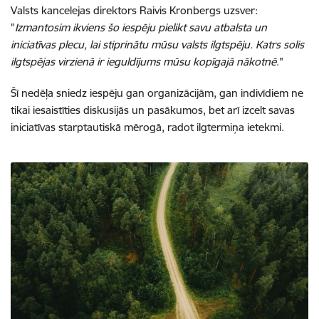
Valsts kancelejas direktors Raivis Kronbergs uzsver:
"
Izmantosim ikviens šo iespēju pielikt savu atbalsta un
iniciatīvas plecu, lai stiprinātu mūsu valsts ilgtspēju. Katrs solis
ilgtspējas virzienā ir ieguldījums mūsu kopīgajā nākotnē
."
Šī nedēļa sniedz iespēju gan organizācijām, gan indivīdiem ne
tikai iesaistīties diskusijās un pasākumos, bet arī izcelt savas
iniciatīvas starptautiskā mērogā, radot ilgtermiņa ietekmi.