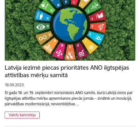
Latvija iezīmē piecas prioritātes ANO ilgtspējas
attīstības mērķu samitā
18.09.2023.
Šī gada 18. un 19. septembrī norisināsies ANO samits, kurā Latvijā ziņos par
ilgtspējas attīstību mērķu apņemšanos piecās jomās – zinātnē un inovācijā,
pārvaldības modernizācijā, nevienlīdzības…
Valsts kanceleja