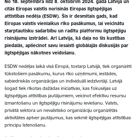
No 18. septembra līdz 8. oktobrim 2024. gadā Latvijā un
citās Eiropas valstīs norisinās Eiropas Ilgtspējīgas
attīstības nedēļa (ESDW). Šis ir desmitais gads, kad
Eiropas valstis vienlaikus rīko pasākumus, lai veicinātu
starptautisku sadarbību un radītu platformu ilgtspējīgu
risinājumu izstrādei. Arī Latvija, kā daļa no šīs kustības
piedalās, apliecinot savu iesaisti globālajās diskusijās par
ilgtspējīgas nākotnes veidošanu.
ESDW nedēļas laikā visā Eiropā, tostarp Latvijā, tiek organizēti
tūkstošiem pasākumu, kurus rīko uzņēmumi, iestādes,
sabiedriskās organizācijas un individuāli iedzīvotāji. Latvijā
šogad tiek rīkotas dažādas iniciatīvas, kas fokusējas uz
ilgtspējīgas attīstības jautājumiem, veicinot efektīvu resursu
izmantošanu un ilgtspējīgu risinājumu ieviešanu. Valsts,
privātā sektora un nevalstisko organizāciju organizētās
aktivitātes aptver jautājumus, kas sekmē ilgtspējīgas attīstības
principu īstenošanu.