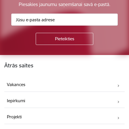
Piesakies jaunumu saņemšanai savā e-pastā.
Kājene
Ātrās saites
Vakances
Iepirkumi
Projekti