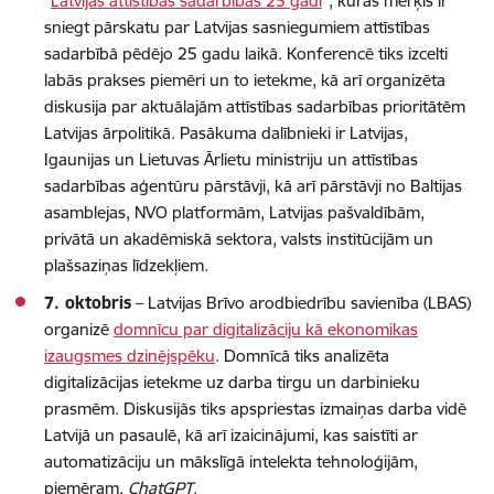
"
Latvijas attīstības sadarbības 25 gadi
", kuras mērķis ir
sniegt pārskatu par Latvijas sasniegumiem attīstības
sadarbībā pēdējo 25 gadu laikā. Konferencē tiks izcelti
labās prakses piemēri un to ietekme, kā arī organizēta
diskusija par aktuālajām attīstības sadarbības prioritātēm
Latvijas ārpolitikā. Pasākuma dalībnieki ir Latvijas,
Igaunijas un Lietuvas Ārlietu ministriju un attīstības
sadarbības aģentūru pārstāvji, kā arī pārstāvji no Baltijas
asamblejas, NVO platformām, Latvijas pašvaldībām,
privātā un akadēmiskā sektora, valsts institūcijām un
plašsaziņas līdzekļiem.
7. oktobris
– Latvijas Brīvo arodbiedrību savienība (LBAS)
organizē
domnīcu par digitalizāciju kā ekonomikas
izaugsmes dzinējspēku
. Domnīcā tiks analizēta
digitalizācijas ietekme uz darba tirgu un darbinieku
prasmēm. Diskusijās tiks apspriestas izmaiņas darba vidē
Latvijā un pasaulē, kā arī izaicinājumi, kas saistīti ar
automatizāciju un mākslīgā intelekta tehnoloģijām,
piemēram,
ChatGPT
.