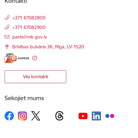
Kontakti
+371 67082800
+371 67082900
E-pasts:
pasts@mk.gov.lv
Brīvības bulvāris 36, Rīga, LV-1520
Visi kontakti
Sekojiet mums