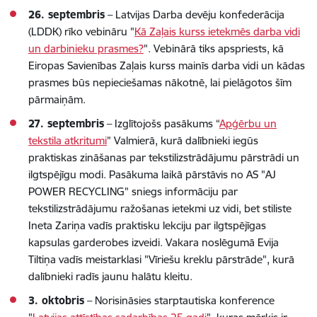
26. septembris
– Latvijas Darba devēju konfederācija
(LDDK) rīko vebināru "
Kā Zaļais kurss ietekmēs darba vidi
un darbinieku prasmes?
". Vebinārā tiks apspriests, kā
Eiropas Savienības Zaļais kurss mainīs darba vidi un kādas
prasmes būs nepieciešamas nākotnē, lai pielāgotos šīm
pārmaiņām.
27. septembris
– Izglītojošs pasākums “
Apģērbu un
tekstila atkritumi
” Valmierā, kurā dalībnieki iegūs
praktiskas zināšanas par tekstilizstrādājumu pārstrādi un
ilgtspējīgu modi. Pasākuma laikā pārstāvis no AS "AJ
POWER RECYCLING" sniegs informāciju par
tekstilizstrādājumu ražošanas ietekmi uz vidi, bet stiliste
Ineta Zariņa vadīs praktisku lekciju par ilgtspējīgas
kapsulas garderobes izveidi. Vakara noslēgumā Evija
Tiltiņa vadīs meistarklasi "Vīriešu kreklu pārstrāde", kurā
dalībnieki radīs jaunu halātu kleitu.
3. oktobris
– Norisināsies starptautiska konference