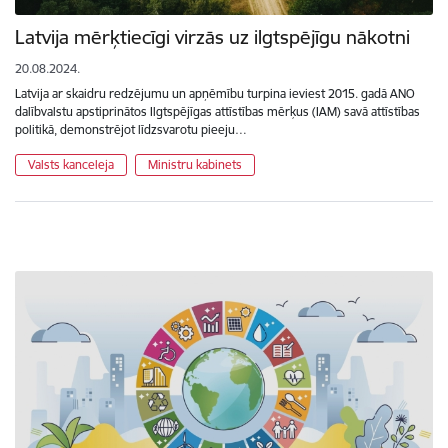
Latvija mērķtiecīgi virzās uz ilgtspējīgu nākotni
20.08.2024.
Latvija ar skaidru redzējumu un apņēmību turpina ieviest 2015. gadā ANO
dalībvalstu apstiprinātos Ilgtspējīgas attīstības mērķus (IAM) savā attīstības
politikā, demonstrējot līdzsvarotu pieeju…
Valsts kanceleja
Ministru kabinets