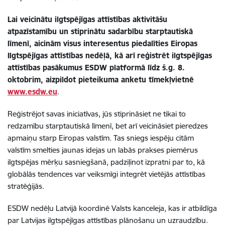
Lai veicinātu ilgtspējīgas attīstības aktivitāšu
atpazīstamību un stiprinātu sadarbību starptautiskā
līmenī, aicinām visus interesentus piedalīties Eiropas
Ilgtspējīgas attīstības nedēļā, kā arī
reģistrēt ilgtspējīgas
attīstības pasākumus ESDW platformā līdz š.g. 8.
oktobrim, aizpildot pieteikuma anketu tīmekļvietnē
www.esdw.eu
.
Reģistrējot savas iniciatīvas, jūs stiprināsiet ne tikai to
redzamību starptautiskā līmenī, bet arī veicināsiet pieredzes
apmaiņu starp Eiropas valstīm. Tas sniegs iespēju citām
valstīm smelties jaunas idejas un labās prakses piemērus
ilgtspējas mērķu sasniegšanā, padziļinot izpratni par to, kā
globālās tendences var veiksmīgi integrēt vietējās attīstības
stratēģijās.
ESDW nedēļu Latvijā koordinē Valsts kanceleja, kas ir atbildīga
par Latvijas ilgtspējīgas attīstības plānošanu un uzraudzību.