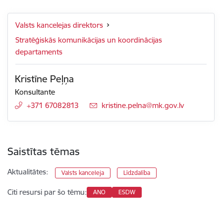
Valsts kancelejas direktors
Stratēģiskās komunikācijas un koordinācijas
departaments
Kristīne Peļņa
Konsultante
+371 67082813
E-pasts:
kristine.pelna@mk.gov.lv
Saistītas tēmas
Aktualitātes:
Valsts kanceleja
Līdzdalība
Citi resursi par šo tēmu:
ANO
ESDW