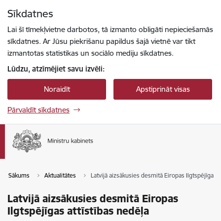
Pāriet uz lapas saturu
Sīkdatnes
Spied
lai meklētu
Enter
Lai šī tīmekļvietne darbotos, tā izmanto obligāti nepieciešamās
sīkdatnes. Ar Jūsu piekrišanu papildus šajā vietnē var tikt
izmantotas statistikas un sociālo mediju sīkdatnes.
Lūdzu, atzīmējiet savu izvēli:
Noraidīt
Apstiprināt visas
Pārvaldīt sīkdatnes
Sākums
Aktualitātes
Latvijā aizsākusies desmitā Eiropas Ilgtspējīgas a
Latvijā aizsākusies desmitā Eiropas
Ilgtspējīgas attīstības nedēļa