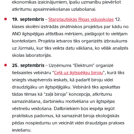
ekonomikas izaicinājumiem, īpašu uzmanību pievēršot
atkritumu apsaimniekošanas uzlabošanai.
19. septembris
–
Starptautiskās Rīgas vidusskolas
12.
klases skolēni izstrādās zinātniskos projektus par kādu no
ANO ilgtspējīgas attīstības mērķiem, pielāgojot to vietējam
kontekstam. Projekta ietvaros tiks organizēts izbraukums
uz Jūrmalu, kur tiks veikta datu vākšana, ko vēlāk analizēs
skolas laboratorijās.
25. septembris
– Uzņēmums “Elektrum” organizē
tiešsaistes vebināru "
Ceļā uz ilgtspējīgu biroju
", kurā tiks
sniegts visaptverošs ieskats, kā padarīt biroju videi
draudzīgāku un ilgtspējīgāku. Vebinārā tiks apskatītas
tādas tēmas kā “zaļā biroja” koncepcija, atkritumu
samazināšana, darbinieku motivēšana un ilgtspējas
vēstnešu veidošana. Dalībniekiem būs iespēja iegūt
praktiskus padomus, kā samazināt biroja ekoloģiskās
pēdas nospiedumu un veicināt videi draudzīgas prakses
ieviešanu.