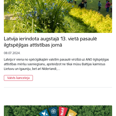
Latvija ierindota augstajā 13. vietā pasaulē
ilgtspējīgas attīstības jomā
08.07.2024.
Latvija ir viena no spēcīgākajām valstīm pasaulē virzībā uz ANO ilgtspējīgas
attīstības mērķu sasniegšanu, apsteidzot ne tikai mūsu Baltijas kaimiņus
Lietuvu un Igauniju, bet arī Nīderlandi,…
Valsts kanceleja