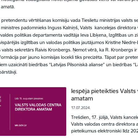
i amatā.
pretendentu vērtēšanas komisiju vada Tieslietu ministrijas valsts se
etu ministres padomnieks Inguss Kalniņš, Valsts kancelejas direktora 
valdes politikas departamenta vadītāja Ieva Lībķena, Izglītības un zi
 vispārējās izglītības un valodas politikas jautājumos Kristīne Niedr
as valsts sekretārs Raivis Kronbergs. Ņemot vērā, ka R. Kronbergs ir 
formācija par jauno komisijas locekli tiks precizēta. Tāpat par pr
iem uzaicināti biedrības “Latvijas Pilsoniskā alianse” un biedrības “
ārstāvji.
Iespēja pieteikties Valsts
amatam
17.07.2024.
Trešdien, 17. jūlijā, Valsts kance
Valsts valodas centra direktora 
pieteikumus elektroniski līdz 