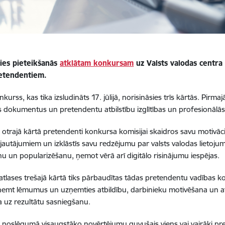
ies pieteikšanās
atklātam konkursam
uz Valsts valodas centra
etendentiem.
urss, kas tika izsludināts 17. jūlijā, norisināsies trīs kārtās. Pirma
s dokumentus un pretendentu atbilstību izglītības un profesionālā
otrajā kārtā pretendenti konkursa komisijai skaidros savu motivāci
 jautājumiem un izklāstīs savu redzējumu par valsts valodas lietojum
nu un popularizēšanu, ņemot vērā arī digitālo risinājumu iespējas.
atlases trešajā kārtā tiks pārbaudītas tādas pretendentu vadības 
ņemt lēmumus un uzņemties atbildību, darbinieku motivēšana un at
ja uz rezultātu sasniegšanu.
noslēgumā visaugstāko novērtējumu guvušais viens vai vairāki pretend