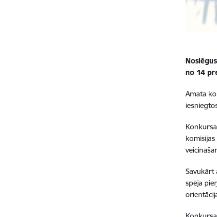
Noslēgus
no 14 pr
Amata konk
iesniegto
Konkursa 
komisijas
veicināša
Savukārt 
spēja pie
orientāci
Konkursa 