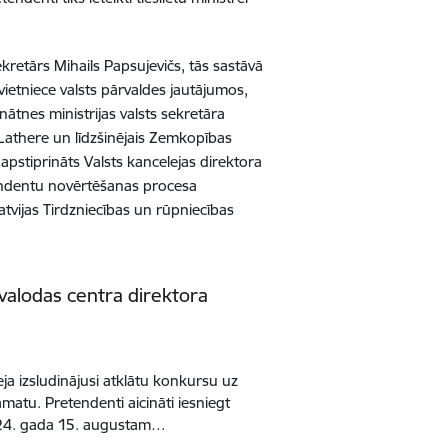
kretārs Mihails Papsujevičs, tās sastāvā
vietniece valsts pārvaldes jautājumos,
nātnes ministrijas valsts sekretāra
e-Lathere un līdzšinējais Zemkopības
apstiprināts Valsts kancelejas direktora
etendentu novērtēšanas procesa
Latvijas Tirdzniecības un rūpniecības
 valodas centra direktora
leja izsludinājusi atklātu konkursu uz
amatu. Pretendenti aicināti iesniegt
2024. gada 15. augustam…