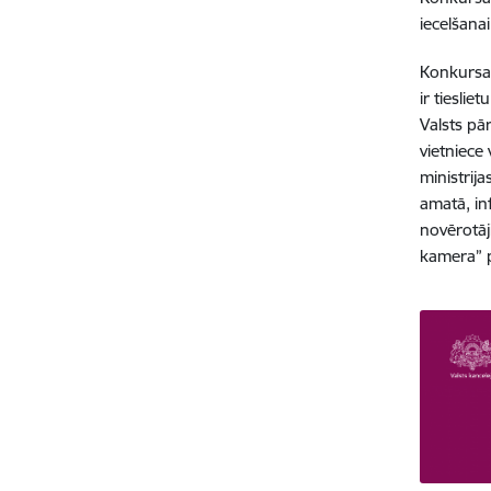
iecelšana
Konkursa 
ir tiesli
Valsts pār
vietniece
ministrij
amatā, in
novērotāj
kamera” p