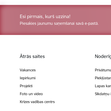
Esi pirmais, kurš uzzina!
Piesakies jaunumu saņemšanai savā e-pastā.
Kājene
Ātrās saites
Noderīg
Vakances
Privātuma
Iepirkumi
Piekļūsta
Projekti
Lapas kar
Foto un video
Sīkdatņu 
Krīzes vadības centrs