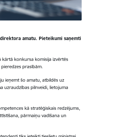
 direktora amatu. Pieteikumi saņemti
jā kārtā konkursa komisija izvērtēs
s pieredzes prasībām.
ju ieņemt šo amatu, atbildēs uz
a uzraudzības pilnveidi, lietojuma
kompetences kā stratēģiskais redzējums,
tīstīšana, pārmaiņu vadīšana un
enti tiks ieteikti tieslietu ministrei