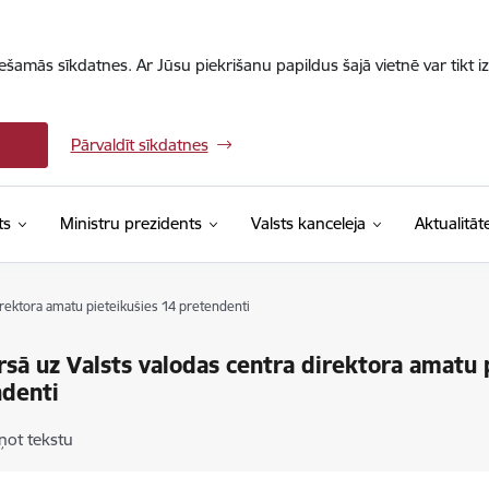
iešamās sīkdatnes. Ar Jūsu piekrišanu papildus šajā vietnē var tikt i
Pārvaldīt sīkdatnes
ts
Ministru prezidents
Valsts kanceleja
Aktualitāt
irektora amatu pieteikušies 14 pretendenti
sā uz Valsts valodas centra direktora amatu 
ndenti
ņot tekstu