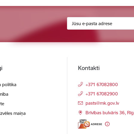
i
Kontakti
 politika
+371 67082800
+371 67082900
mība
E-pasts:
pasts@mk.gov.lv
te
Brīvības bulvāris 36, Rī
izvēles maiņa