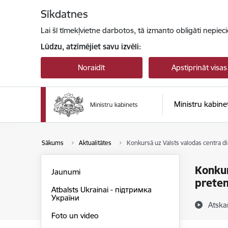
Pāriet uz lapas saturu
Sīkdatnes
Lai šī tīmekļvietne darbotos, tā izmanto obligāti nepiec
Lūdzu, atzīmējiet savu izvēli:
Noraidīt
Apstiprināt visas
Ministru kabine
Sākums
Aktualitātes
Konkursā uz Valsts valodas centra d
Konkur
Jaunumi
prete
Atbalsts Ukrainai - підтримка
України
Atska
Foto un video