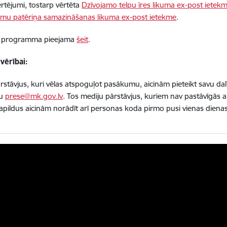
rtējumi, tostarp vērtēta
Dzīvojamo telpu īres likuma ex-post ietek
umu patēriņa samazināšanas likuma ex-post ietekme
.
 programma pieejama
šeit
.
vērībai:
rstāvjus, kuri vēlas atspoguļot pasākumu, aicinām pieteikt savu dalīb
tu
prese@mk.gov.lv
. Tos mediju pārstāvjus, kuriem nav pastāvīgās a
apildus aicinām norādīt arī personas koda pirmo pusi vienas dienas