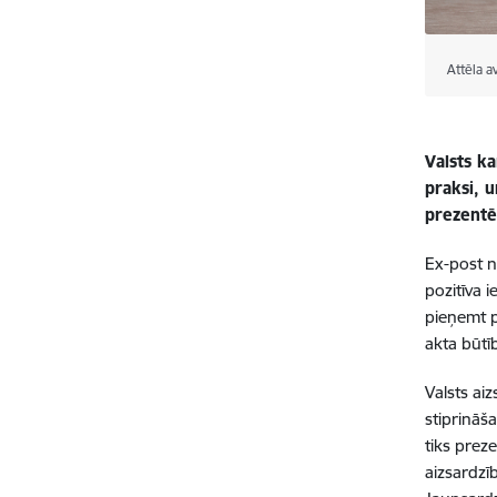
Attēla a
Valsts k
praksi, u
prezentē
Ex-post n
pozitīva
pieņemt
akta būtī
Valsts ai
stiprināš
tiks prez
aizsardzīb