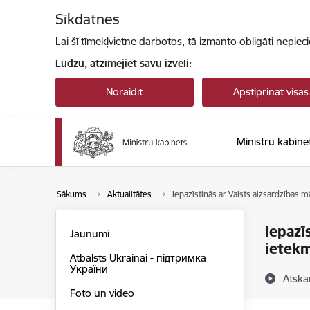
Pāriet uz lapas saturu
Sīkdatnes
Lai šī tīmekļvietne darbotos, tā izmanto obligāti nepiec
Lūdzu, atzīmējiet savu izvēli:
Noraidīt
Apstiprināt visas
Ministru kabine
Sākums
Aktualitātes
Iepazīstinās ar Valsts aizsardzības
Iepazī
Jaunumi
ietek
Atbalsts Ukrainai - підтримка
України
Atska
Foto un video