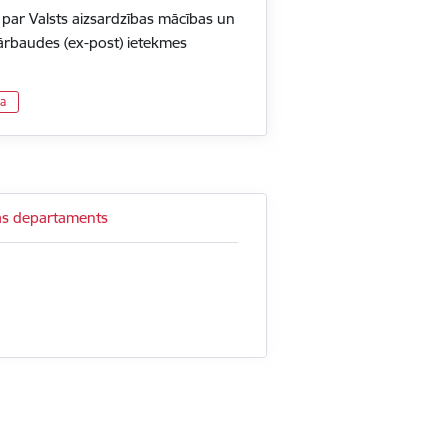
 par Valsts aizsardzības mācības un
ārbaudes (ex-post) ietekmes
ja
jas departaments