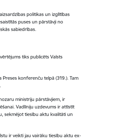
zsardzības politikas un izglītības
esaistītās puses un pārstāvji no
skās sabiedrības.
ērtējums tiks publicēts Valsts
ta Preses konferenču telpā (319.). Tam
.
ozaru ministriju pārstāvjiem, ir
anai. Vadlīniju uzdevums ir attīstīt
, sekmējot tiesību aktu kvalitāti un
tu ir veikti jau vairāku tiesību aktu ex-