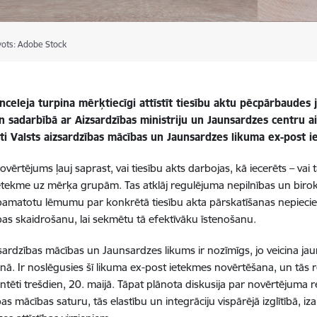
vots: Adobe Stock
anceleja turpina mērķtiecīgi attīstīt tiesību aktu pēcpārbaude
n sadarbībā ar Aizsardzības ministriju un Jaunsardzes centru a
ti Valsts aizsardzības mācības un Jaunsardzes likuma ex-post 
ovērtējums ļauj saprast, vai tiesību akts darbojas, kā iecerēts – vai
 ietekme uz mērķa grupām.
Tas atklāj regulējuma nepilnības un birok
pamatotu lēmumu par konkrētā tiesību akta pārskatīšanas nepiecieš
bas skaidrošanu, lai sekmētu tā efektīvāku īstenošanu.
zsardzības mācības un Jaunsardzes likums ir nozīmīgs, jo veicina jaun
anā. Ir noslēgusies šī likuma ex-post ietekmes novērtēšana, un tās r
entēti trešdien, 20. maijā. Tāpat plānota diskusija par novērtējuma 
as mācības saturu, tās elastību un integrāciju vispārējā izglītībā, i