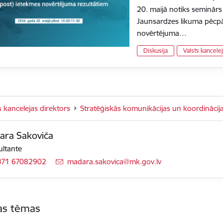
20. maijā notiks seminārs
Jaunsardzes likuma pēcp
novērtējuma…
Diskusija
Valsts kancele
s kancelejas direktors
Stratēģiskās komunikācijas un koordināci
ara Sakoviča
ltante
371 67082902
E-pasts:
madara.sakovica@mk.gov.lv
tas tēmas