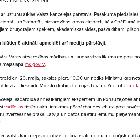
es attīstības virzieniem.
ar uzrunu atklās Valsts kancelejas pārstāvis. Pasākumā piedalīsies ai
veidotāji un īstenotāji, aizsardzības jomas eksperti, kā arī pētījumā i
jiem bruņotajiem spēkiem, akadēmiskās vides, pašvaldībām, pilsoni
klātienē aicināti apmeklēt arī mediju pārstāvji.
āra Valsts aizsardzības mācības un Jaunsardzes likuma ex-post nov
as mājaslapā
mk.gov.lv
.
trešdien, 20. maijā, sāksies plkst. 10.00 un notiks Ministru kabine
ot līdzi arī tiešraidē Ministru kabineta mājas lapā un YouTube
kontā
nceleja, sadarbībā ar neatkarīgiem ekspertiem un konsultējoties ar n
usi
vadlīnijas
tiesību aktu ietekmes pēcpārbaudes jeb ex-post novērtēš
ktu izvērtēšanas praksi Latvijā un datos balstītu lēmumu pieņemšanu
i.
ēc Valsts kancelejas iniciatīvas ar finansiālu un metodoloģisku atbals