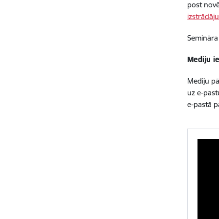
post novē
izstrādāj
Semināra
Mediju ie
Mediju pā
uz e-pas
e-pastā p