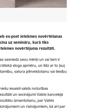
s jeb ex-post ietekmes novērtēšanas
icina uz semināru, kurā tiks
ietekmes novērtējuma rezultāti
.
 tas sasniedz savu mērķi un vai tam ir
rātiskā sloga apmēru, un līdz ar to ļauj
amību, satura pilnveidošanu vai tiesību
iešu iesaisti valsts noturības
ezultāti un secinājumi Valsts kancelejā
rezultātu izmantošanu, par Valsts
zaicinājumiem un risinājumiem, kā arī par