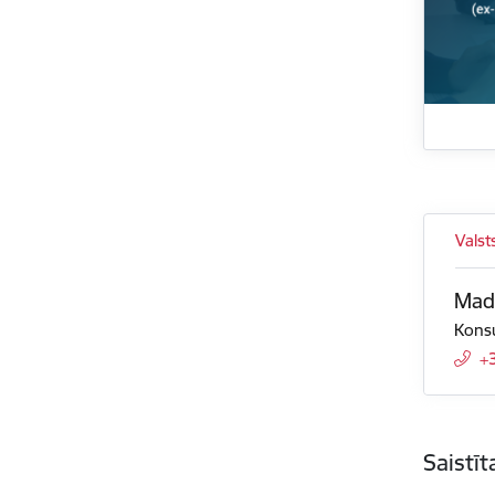
Valst
Mad
Konsu
+
Saistī