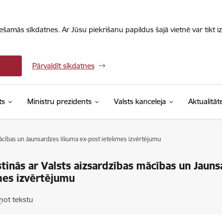
iešamās sīkdatnes. Ar Jūsu piekrišanu papildus šajā vietnē var tikt i
Pārvaldīt sīkdatnes
ts
Ministru prezidents
Valsts kanceleja
Aktualitāt
 mācības un Jaunsardzes likuma ex-post ietekmes izvērtējumu
stinās ar Valsts aizsardzības mācības un Jaun
mes izvērtējumu
ņot tekstu