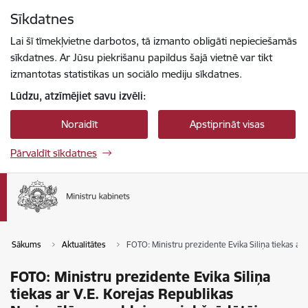
Pāriet uz lapas saturu
Sīkdatnes
Spied
lai meklētu
Enter
Lai šī tīmekļvietne darbotos, tā izmanto obligāti nepieciešamās
sīkdatnes. Ar Jūsu piekrišanu papildus šajā vietnē var tikt
izmantotas statistikas un sociālo mediju sīkdatnes.
Lūdzu, atzīmējiet savu izvēli:
Noraidīt
Apstiprināt visas
Pārvaldīt sīkdatnes
Sākums
Aktualitātes
FOTO: Ministru prezidente Evika Siliņa tiekas a
FOTO: Ministru prezidente Evika Siliņa
tiekas ar V.E. Korejas Republikas