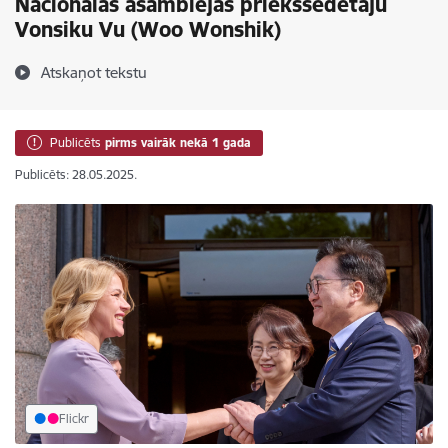
Nacionālās asamblejas priekšsēdētāju
Vonsiku Vu (Woo Wonshik)
Atskaņot tekstu
Publicēts
pirms vairāk nekā 1 gada
Publicēts: 28.05.2025.
Flickr