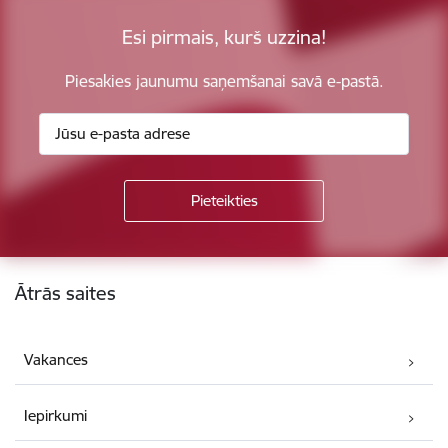
Esi pirmais, kurš uzzina!
Piesakies jaunumu saņemšanai savā e-pastā.
Kājene
Ātrās saites
Vakances
Iepirkumi