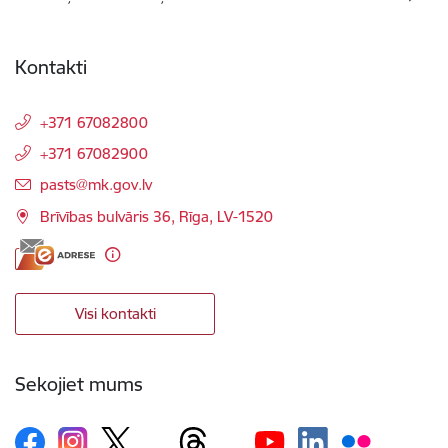
Kontakti
+371 67082800
+371 67082900
E-pasts:
pasts@mk.gov.lv
Brīvības bulvāris 36, Rīga, LV-1520
Visi kontakti
Sekojiet mums