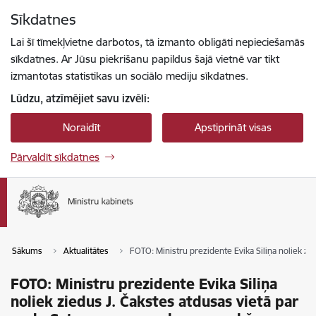
Pāriet uz lapas saturu
Sīkdatnes
Spied
lai meklētu
Enter
Lai šī tīmekļvietne darbotos, tā izmanto obligāti nepieciešamās
sīkdatnes. Ar Jūsu piekrišanu papildus šajā vietnē var tikt
izmantotas statistikas un sociālo mediju sīkdatnes.
Lūdzu, atzīmējiet savu izvēli:
Noraidīt
Apstiprināt visas
Pārvaldīt sīkdatnes
Sākums
Aktualitātes
FOTO: Ministru prezidente Evika Siliņa noliek z
FOTO: Ministru prezidente Evika Siliņa
noliek ziedus J. Čakstes atdusas vietā par