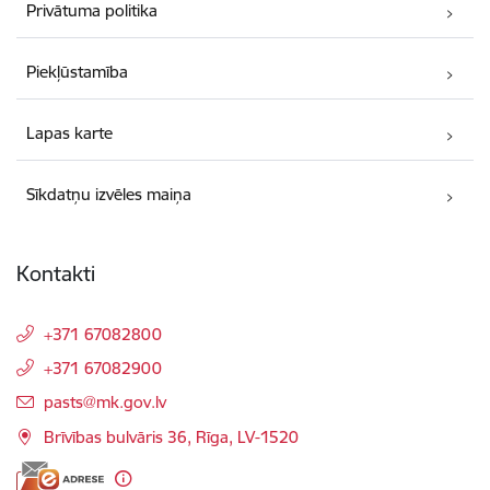
Privātuma politika
Piekļūstamība
Lapas karte
Sīkdatņu izvēles maiņa
Kontakti
+371 67082800
+371 67082900
E-pasts:
pasts@mk.gov.lv
Brīvības bulvāris 36, Rīga, LV-1520