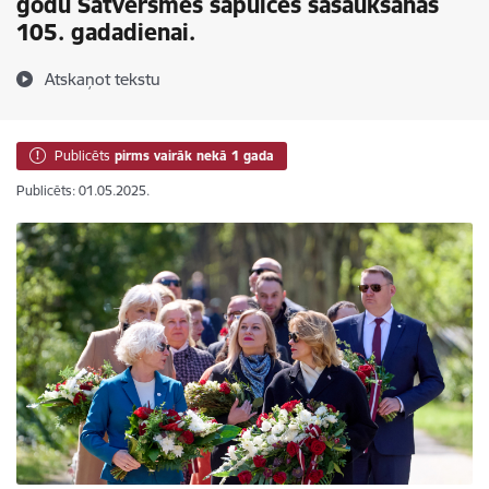
godu Satversmes sapulces sasaukšanas
105. gadadienai.
Atskaņot tekstu
Publicēts
pirms vairāk nekā 1 gada
Publicēts: 01.05.2025.