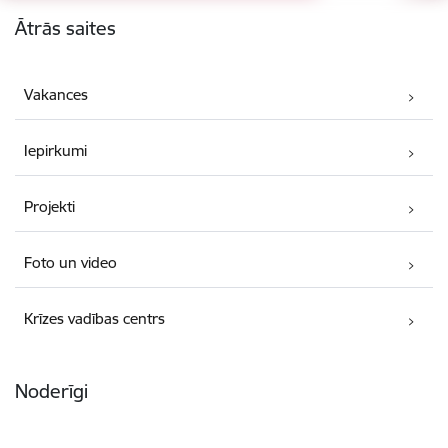
Kājene
Ātrās saites
Vakances
Iepirkumi
Projekti
Foto un video
Krīzes vadības centrs
Noderīgi