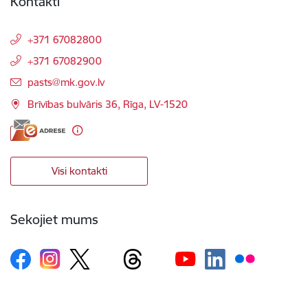
Kontakti
+371 67082800
+371 67082900
E-pasts:
pasts@mk.gov.lv
Brīvības bulvāris 36, Rīga, LV-1520
Visi kontakti
Sekojiet mums