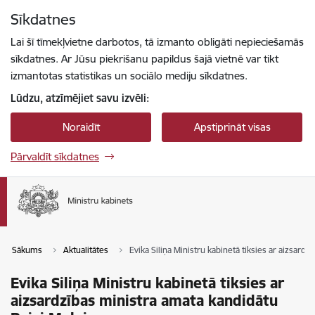
Pāriet uz lapas saturu
Sīkdatnes
Spied
lai meklētu
Enter
Lai šī tīmekļvietne darbotos, tā izmanto obligāti nepieciešamās
sīkdatnes. Ar Jūsu piekrišanu papildus šajā vietnē var tikt
izmantotas statistikas un sociālo mediju sīkdatnes.
Lūdzu, atzīmējiet savu izvēli:
Noraidīt
Apstiprināt visas
Pārvaldīt sīkdatnes
Sākums
Aktualitātes
Evika Siliņa Ministru kabinetā tiksies ar aizsard
Evika Siliņa Ministru kabinetā tiksies ar
aizsardzības ministra amata kandidātu