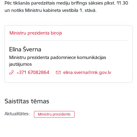
Pēc tikšanās paredzētais mediju brīfings sāksies plkst. 11.30
un notiks Ministru kabineta vestibila 1. stāvā.
Ministru prezidenta birojs
Elīna Šverna
Ministru prezidenta padomniece komunikācijas
jautājumos
+371 67082864
E-pasts:
elina.sverna@mk.gov.lv
Saistītas tēmas
Aktualitātes:
Ministru prezidents