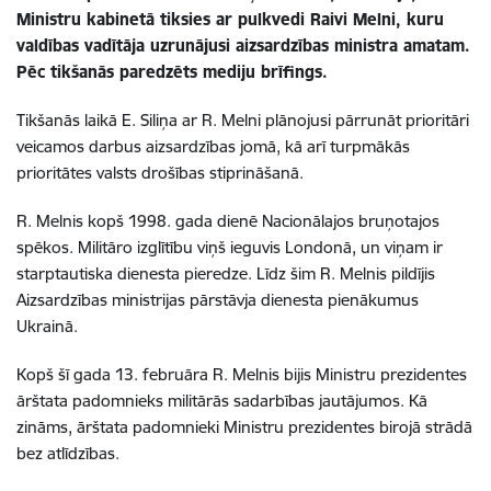
Ministru kabinetā tiksies ar pulkvedi Raivi Melni, kuru
valdības vadītāja uzrunājusi aizsardzības ministra amatam.
Pēc tikšanās paredzēts mediju brīfings.
Tikšanās laikā E. Siliņa ar R. Melni plānojusi pārrunāt prioritāri
veicamos darbus aizsardzības jomā, kā arī turpmākās
prioritātes valsts drošības stiprināšanā.
R. Melnis kopš 1998. gada dienē Nacionālajos bruņotajos
spēkos. Militāro izglītību viņš ieguvis Londonā, un viņam ir
starptautiska dienesta pieredze. Līdz šim R. Melnis pildījis
Aizsardzības ministrijas pārstāvja dienesta pienākumus
Ukrainā.
Kopš šī gada 13. februāra R. Melnis bijis Ministru prezidentes
ārštata padomnieks militārās sadarbības jautājumos. Kā
zināms, ārštata padomnieki Ministru prezidentes birojā strādā
bez atlīdzības.