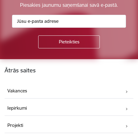
Piesakies jaunumu saņemšanai savā e-pastā.
Kājene
Ātrās saites
Vakances
Iepirkumi
Projekti