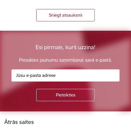
Sniegt atsauksmi
Esi pirmais, kurš uzzina!
Piesakies jaunumu saņemšanai savā e-pastā.
Kājene
Ātrās saites