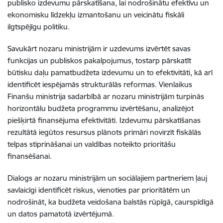
publisko izdevumu pārskatīšana, lai nodrošinātu efektīvu un
ekonomisku līdzekļu izmantošanu un veicinātu fiskāli
ilgtspējīgu politiku.
Savukārt nozaru ministrijām ir uzdevums izvērtēt savas
funkcijas un publiskos pakalpojumus, tostarp pārskatīt
būtisku daļu pamatbudžeta izdevumu un to efektivitāti, kā arī
identificēt iespējamās strukturālās reformas. Vienlaikus
Finanšu ministrija sadarbībā ar nozaru ministrijām turpinās
horizontālu budžeta programmu izvērtēšanu, analizējot
piešķirtā finansējuma efektivitāti. Izdevumu pārskatīšanas
rezultātā iegūtos resursus plānots primāri novirzīt fiskālās
telpas stiprināšanai un valdības noteikto prioritāšu
finansēšanai.
Dialogs ar nozaru ministrijām un sociālajiem partneriem ļauj
savlaicīgi identificēt riskus, vienoties par prioritātēm un
nodrošināt, ka budžeta veidošana balstās rūpīgā, caurspīdīgā
un datos pamatotā izvērtējumā.