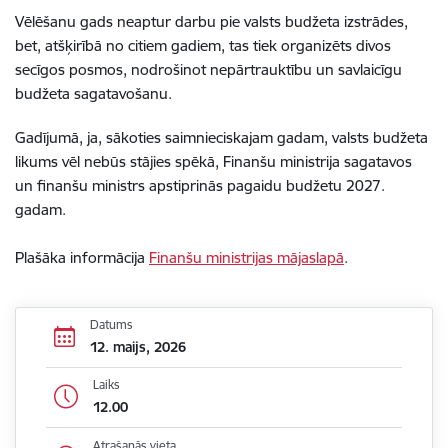
Vēlēšanu gads neaptur darbu pie valsts budžeta izstrādes,
bet, atšķirībā no citiem gadiem, tas tiek organizēts divos
secīgos posmos, nodrošinot nepārtrauktību un savlaicīgu
budžeta sagatavošanu.
Gadījumā, ja, sākoties saimnieciskajam gadam, valsts budžeta
likums vēl nebūs stājies spēkā, Finanšu ministrija sagatavos
un finanšu ministrs apstiprinās pagaidu budžetu 2027.
gadam.
Plašāka informācija
Finanšu ministrijas mājaslapā
.
Datums
12. maijs, 2026
Laiks
12.00
Atrašanās vieta