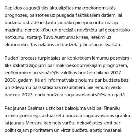
Papildus augustā tiks aktualizētas makroekonomiskās
prognozes, balstoties uz pusgada faktiskajiem datiem, lai
budžeta izstrādē iekļautu jaunāko pieejamo informāciju,
mazinātu nenoteiktību un precīzāk novērtētu arī ģeopolitisko
notikumu, tostarp Tuvo Austrumu krīzes, ietekmi uz
ekonomiku. Tas uzlabos arī budžeta plānošanas kvalitāti.
Rudenī process turpināsies ar konkrētiem lēmumu posmiem -
tiks izskatīti ziņojumi par makroekonomiskajām prognozēm,
ieņēmumiem un vispārējās valdības budžeta bilanci 2027.–
2030. gadam, kā arī informatīvais ziņojums par budžeta bāzi
un izdevumu pārskatīšanas rezultātiem. Šie lēmumi veido
pamatu 2027. gada budžeta sagatavošanai vēlēšanu gadā.
Pēc jaunās Saeimas uzticības balsojuma valdībai Finanšu
ministrija iesniegs aktualizētu budžeta sagatavošanas grafiku,
lai jaunais Ministru kabinets varētu nekavējoties lemt par
politiskajām prioritātēm un virzīt budžetu apstiprināšanai.