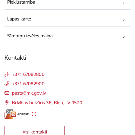
Piekļūstamība
Lapas karte
Sīkdatņu izvēles maiņa
Kontakti
+371 67082800
+371 67082900
E-pasts:
pasts@mk.gov.lv
Brīvības bulvāris 36, Rīga, LV-1520
Visi kontakti