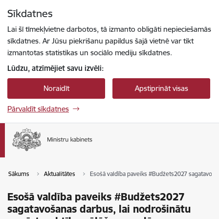
Pāriet uz lapas saturu
Sīkdatnes
Spied
lai meklētu
Enter
Lai šī tīmekļvietne darbotos, tā izmanto obligāti nepieciešamās
sīkdatnes. Ar Jūsu piekrišanu papildus šajā vietnē var tikt
izmantotas statistikas un sociālo mediju sīkdatnes.
Lūdzu, atzīmējiet savu izvēli:
Noraidīt
Apstiprināt visas
Pārvaldīt sīkdatnes
Sākums
Aktualitātes
Esošā valdība paveiks #Budžets2027 sagatavošan
Esošā valdība paveiks #Budžets2027
sagatavošanas darbus, lai nodrošinātu