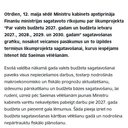
Otrdien, 12. maija sēdē Ministru kabinets apstiprināja
Finanšu ministrijas sagatavoto rīkojumu par likumprojekta
“Par valsts budžetu 2027. gadam un budžeta ietvaru
2027., 2028., 2029. un 2030. gadam” sagatavošanas
grafiku, nosakot veicamos pasākumus un to izpildes
termiņus likumprojekta sagatavošanai, kurus iespējams
īstenot līdz Saeimas vēlēšanām.
Esošā valdība nākamā gada valsts budžeta sagatavošanai
paveiks visus nepieciešamos darbus, tostarp nodrošinās
makroekonomisko un fiskālo prognožu aktualizēšanu,
izdevumu pārskatīšanu un budžeta bāzes sagatavošanu, lai
rudenī, uzreiz pēc Saeimas vēlēšanām jaunais Ministru
kabinets varētu nekavējoties pabeigt darbu pie 2027. gada
budžeta un pieņemt gala lēmumus. Šāda pieeja izriet no
budžeta sagatavošanas kārtības vēlēšanu gadā un nodrošina
nepārtrauktu fiskālo plānošanu.