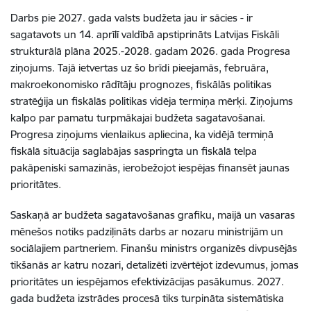
Darbs pie 2027. gada valsts budžeta jau ir sācies - ir
sagatavots un 14. aprīlī valdībā apstiprināts Latvijas Fiskāli
strukturālā plāna 2025.-2028. gadam 2026. gada Progresa
ziņojums. Tajā ietvertas uz šo brīdi pieejamās, februāra,
makroekonomisko rādītāju prognozes, fiskālās politikas
stratēģija un fiskālās politikas vidēja termiņa mērķi. Ziņojums
kalpo par pamatu turpmākajai budžeta sagatavošanai.
Progresa ziņojums vienlaikus apliecina, ka vidējā termiņā
fiskālā situācija saglabājas saspringta un fiskālā telpa
pakāpeniski samazinās, ierobežojot iespējas finansēt jaunas
prioritātes.
Saskaņā ar budžeta sagatavošanas grafiku, maijā un vasaras
mēnešos notiks padziļināts darbs ar nozaru ministrijām un
sociālajiem partneriem. Finanšu ministrs organizēs divpusējās
tikšanās ar katru nozari, detalizēti izvērtējot izdevumus, jomas
prioritātes un iespējamos efektivizācijas pasākumus. 2027.
gada budžeta izstrādes procesā tiks turpināta sistemātiska