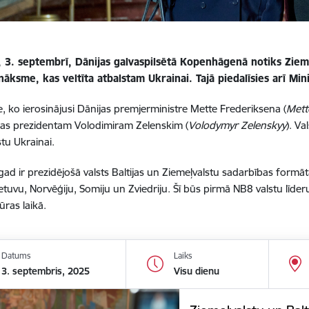
, 3. septembrī, Dānijas galvaspilsētā Kopenhāgenā notiks Zieme
nāksme, kas veltīta atbalstam Ukrainai. Tajā piedalīsies arī Min
 ko ierosinājusi Dānijas premjerministre Mette Frederiksena (
Mett
nas prezidentam Volodimiram Zelenskim (
Volodymyr Zelenskyy
). Va
stu Ukrainai.
gad ir prezidējošā valsts Baltijas un Ziemeļvalstu sadarbības formātā
ietuvu, Norvēģiju, Somiju un Zviedriju. Šī būs pirmā NB8 valstu līder
ūras laikā.
Datums
Laiks
3. septembris, 2025
Visu dienu