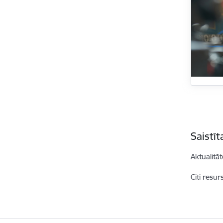
Saistī
Aktualitāt
Citi resur