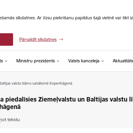
iešamās sīkdatnes. Ar Jūsu piekrišanu papildus šajā vietnē var tikt i
Pārvaldīt sīkdatnes
ts
Ministru prezidents
Valsts kanceleja
Aktualitāt
n Baltijas valstu līderu sanāksmē Kopenhāgenā
iņa piedalīsies Ziemeļvalstu un Baltijas valstu
hāgenā
ņot tekstu