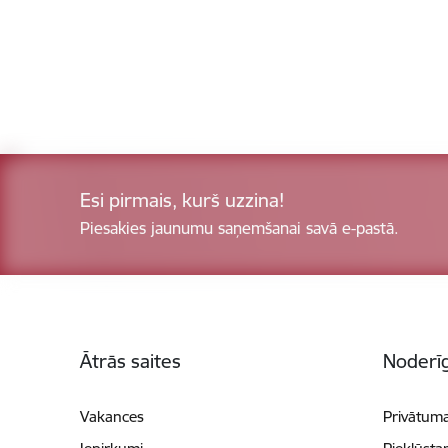
Esi pirmais, kurš uzzina!
Piesakies jaunumu saņemšanai savā e-pastā.
Kājene
Ātrās saites
Noderīg
Vakances
Privātuma