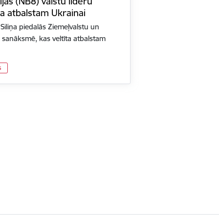
ijas (NB8) valstu līderu
ta atbalstam Ukrainai
Siliņa piedalās Ziemeļvalstu un
ru sanāksmē, kas veltīta atbalstam
s