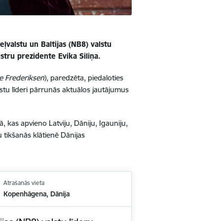
ļvalstu un Baltijas (NB8) valstu
istru prezidente Evika Siliņa.
e Frederiksen
), paredzēta, piedaloties
lstu līderi pārrunās aktuālos jautājumus
, kas apvieno Latviju, Dāniju, Igauniju,
u tikšanās klātienē Dānijas
Atrašanās vieta
Kopenhāgena, Dānija