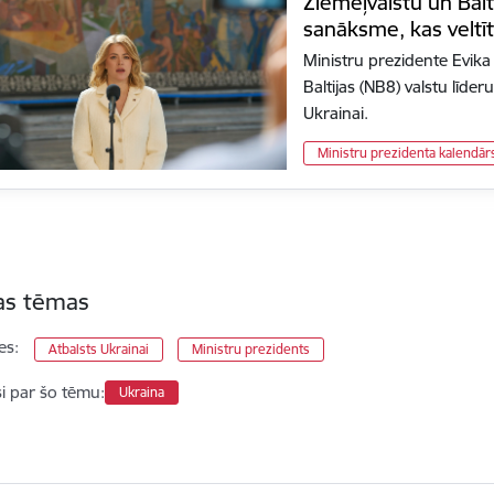
Ziemeļvalstu un Balt
sanāksme, kas veltī
Ministru prezidente Evika 
Baltijas (NB8) valstu līde
Ukrainai.
Ministru prezidenta kalendār
tas tēmas
es:
Atbalsts Ukrainai
Ministru prezidents
si par šo tēmu:
Ukraina