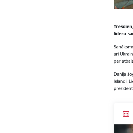
Trešdien
līderu sa
Sanāksme,
arī Ukrai
par atbal
Dānija šo
Islandi, L
prezident