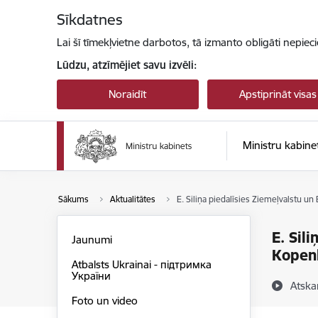
Pāriet uz lapas saturu
Sīkdatnes
Lai šī tīmekļvietne darbotos, tā izmanto obligāti nepiec
Lūdzu, atzīmējiet savu izvēli:
Noraidīt
Apstiprināt visas
Ministru kabine
Sākums
Aktualitātes
E. Siliņa piedalīsies Ziemeļvalstu u
E. Sil
Jaunumi
Kopen
Atbalsts Ukrainai - підтримка
України
Atska
Foto un video