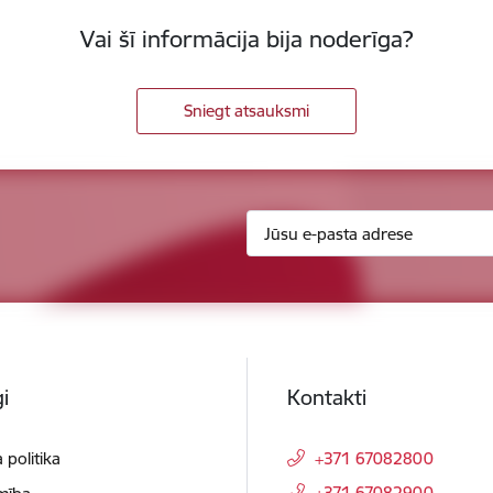
Vai šī informācija bija noderīga?
Sniegt atsauksmi
i
Kontakti
 politika
+371 67082800
+371 67082900