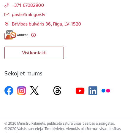
+371 67082900
E-pasts:
pasts@mk.gov.lv
Brīvības bulvāris 36, Rīga, LV-1520
Visi kontakti
Sekojiet mums
© 2026 Ministru kabinets, publicētā satura visas tiesības aizsargātas.
© 2020 Valsts kanceleja, Tīmekļvietņu vienotās platformas visas tiesības