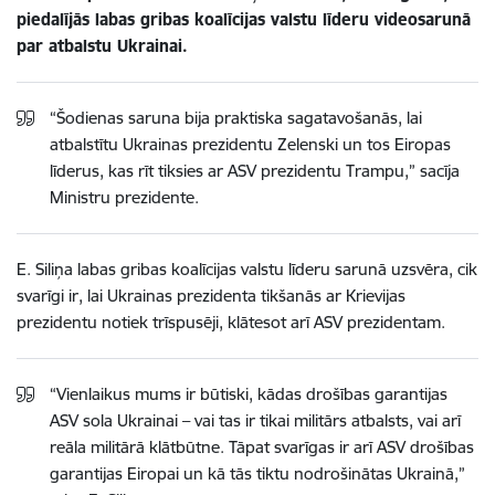
piedalījās labas gribas koalīcijas valstu līderu videosarunā
par atbalstu Ukrainai.
“Šodienas saruna bija praktiska sagatavošanās, lai
atbalstītu Ukrainas prezidentu Zelenski un tos Eiropas
līderus, kas rīt tiksies ar ASV prezidentu Trampu,” sacīja
Ministru prezidente.
E. Siliņa labas gribas koalīcijas valstu līderu sarunā uzsvēra, cik
svarīgi ir, lai Ukrainas prezidenta tikšanās ar Krievijas
prezidentu notiek trīspusēji, klātesot arī ASV prezidentam.
“Vienlaikus mums ir būtiski, kādas drošības garantijas
ASV sola Ukrainai – vai tas ir tikai militārs atbalsts, vai arī
reāla militārā klātbūtne. Tāpat svarīgas ir arī ASV drošības
garantijas Eiropai un kā tās tiktu nodrošinātas Ukrainā,”