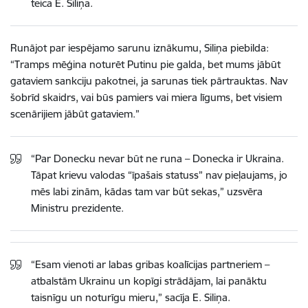
teica E. Siliņa.
Runājot par iespējamo sarunu iznākumu, Siliņa piebilda:
“Tramps mēģina noturēt Putinu pie galda, bet mums jābūt
gataviem sankciju pakotnei, ja sarunas tiek pārtrauktas. Nav
šobrīd skaidrs, vai būs pamiers vai miera līgums, bet visiem
scenārijiem jābūt gataviem.”
“Par Donecku nevar būt ne runa – Donecka ir Ukraina.
Tāpat krievu valodas “īpašais statuss” nav pieļaujams, jo
mēs labi zinām, kādas tam var būt sekas,” uzsvēra
Ministru prezidente.
“Esam vienoti ar labas gribas koalīcijas partneriem –
atbalstām Ukrainu un kopīgi strādājam, lai panāktu
taisnīgu un noturīgu mieru,” sacīja E. Siliņa.