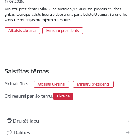
17.08.2025.
Ministru prezidente Evika Siliņa svētdien, 17. augustā, piedalīsies labas
gribas koalīcijas valstu līderu videosarunā par atbalstu Ukrainai. Sarunu, ko
vadīs Lielbritānijas premjerministrs Kīrs…
Atbalsts Ukrainai
Ministru prezidents
Saistītas tēmas
Aktualitātes:
Atbalsts Ukrainai
Ministru prezidents
Citi resursi par šo tēmu:
Ukraina
Drukāt lapu
Dalīties