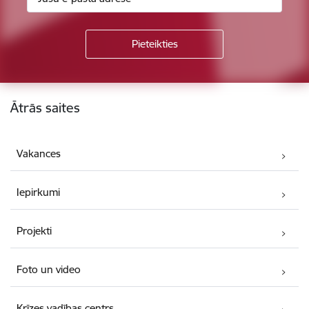
Kājene
Ātrās saites
Vakances
Iepirkumi
Projekti
Foto un video
Krīzes vadības centrs