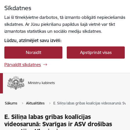
Pāriet uz lapas saturu
Sīkdatnes
Spied
lai meklētu
Enter
Lai šī tīmekļvietne darbotos, tā izmanto obligāti nepieciešamās
sīkdatnes. Ar Jūsu piekrišanu papildus šajā vietnē var tikt
izmantotas statistikas un sociālo mediju sīkdatnes.
Lūdzu, atzīmējiet savu izvēli:
Noraidīt
Apstiprināt visas
Pārvaldīt sīkdatnes
Sākums
Aktualitātes
E. Siliņa labas gribas koalīcijas videosarunā: Sva
E. Siliņa labas gribas koalīcijas
videosarunā: Svarīgas ir ASV drošības