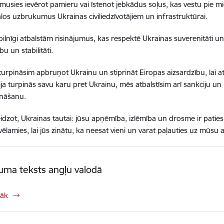
usies ievērot pamieru vai īstenot jebkādus soļus, kas vestu pie mie
los uzbrukumus Ukrainas civiliedzīvotājiem un infrastruktūrai.
ilnīgi atbalstām risinājumus, kas respektē Ukrainas suverenitāti un 
bu un stabilitāti.
urpināsim apbruņot Ukrainu un stiprināt Eiropas aizsardzību, lai at
ija turpinās savu karu pret Ukrainu, mēs atbalstīsim arī sankciju
ināšanu.
idzot, Ukrainas tautai: jūsu apņēmība, izlēmība un drosme ir pati
ēlamies, lai jūs zinātu, ka neesat vieni un varat paļauties uz mūsu a
uma teksts angļu valodā
rāk