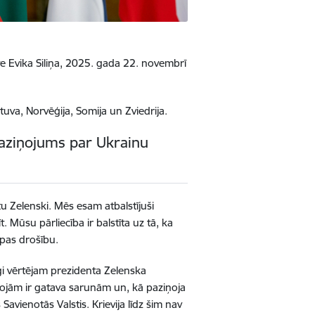
nte Evika Siliņa, 2025. gada 22. novembrī
etuva, Norvēģija, Somija un Zviedrija.
 paziņojums par Ukrainu
tu Zelenski. Mēs esam atbalstījuši
 Mūsu pārliecība ir balstīta uz tā, ka
opas drošību.
īgi vērtējam prezidenta Zelenska
projām ir gatava sarunām un, kā paziņoja
vienotās Valstis. Krievija līdz šim nav