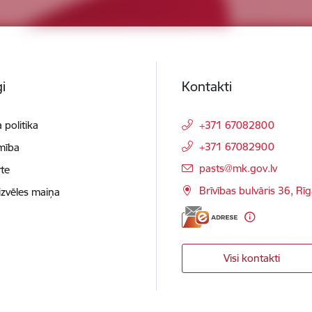
i
Kontakti
 politika
+371 67082800
+371 67082900
mība
E-pasts:
pasts@mk.gov.lv
te
Brīvības bulvāris 36, Rī
izvēles maiņa
Visi kontakti