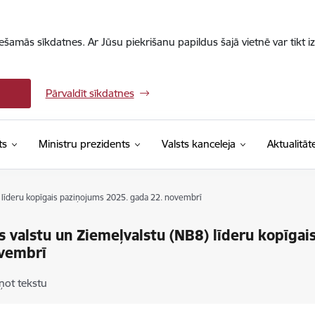
iešamās sīkdatnes. Ar Jūsu piekrišanu papildus šajā vietnē var tikt i
Pārvaldīt sīkdatnes
ts
Ministru prezidents
Valsts kanceleja
Aktualitāt
) līderu kopīgais paziņojums 2025. gada 22. novembrī
as valstu un Ziemeļvalstu (NB8) līderu kopīga
ovembrī
ņot tekstu