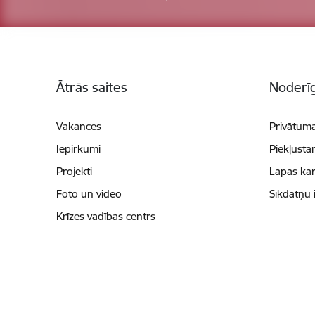
Kājene
Ātrās saites
Noderīg
Vakances
Privātuma
Iepirkumi
Piekļūsta
Projekti
Lapas kar
Foto un video
Sīkdatņu 
Krīzes vadības centrs