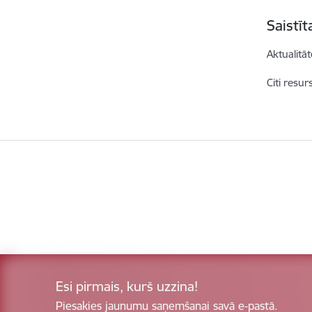
Saistī
Aktualitāt
Citi resur
Esi pirmais, kurš uzzina!
Piesakies jaunumu saņemšanai savā e-pastā.