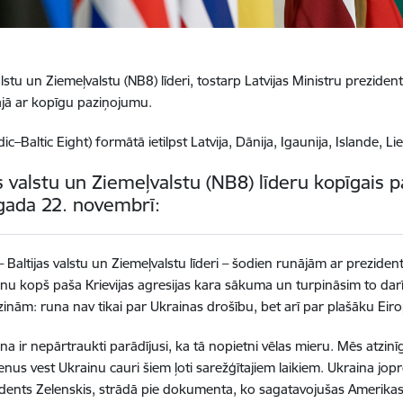
valstu un Ziemeļvalstu (NB8) līderi, tostarp Latvijas Ministru prezide
ajā ar kopīgu paziņojumu.
c–Baltic Eight) formātā ietilpst Latvija, Dānija, Igaunija, Islande, Li
as valstu un Ziemeļvalstu (NB8) līderu kopīgais
gada 22. novembrī:
 Baltijas valstu un Ziemeļvalstu līderi – šodien runājām ar preziden
nu kopš paša Krievijas agresijas kara sākuma un turpināsim to darīt.
inām: runa nav tikai par Ukrainas drošību, bet arī par plašāku Eir
na ir nepārtraukti parādījusi, ka tā nopietni vēlas mieru. Mēs atzin
enus vest Ukrainu cauri šiem ļoti sarežģītajiem laikiem. Ukraina jo
dents Zelenskis, strādā pie dokumenta, ko sagatavojušas Amerikas Sa