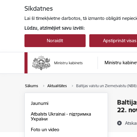
Pāriet uz lapas saturu
Sīkdatnes
Lai šī tīmekļvietne darbotos, tā izmanto obligāti nepiec
Lūdzu, atzīmējiet savu izvēli:
Noraidīt
Apstiprināt visas
Ministru kabine
Sākums
Aktualitātes
Baltijas valstu un Ziemeļvalstu (NB8
Baltij
Jaunumi
22. n
Atbalsts Ukrainai - підтримка
України
Atska
Foto un video