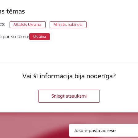
tas tēmas
es:
Atbalsts Ukrainai
Ministru kabinets
si par šo tēmu:
Ukraina
Vai šī informācija bija noderīga?
Sniegt atsauksmi