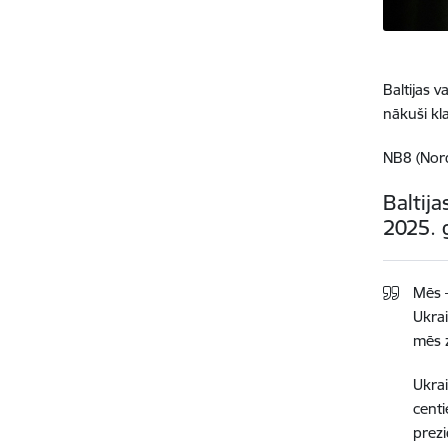
Baltijas 
nākuši kl
NB8 (Nordi
Baltij
2025. 
Mēs –
Ukrai
mēs z
Ukrai
centi
prezi