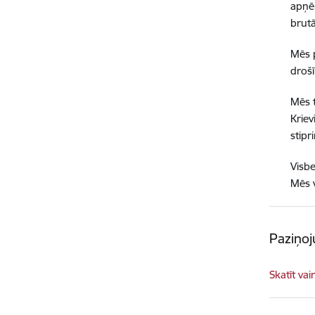
apņēm
brutā
Mēs p
drošī
Mēs t
Kriev
stipr
Visbe
Mēs v
Paziņoj
Skatīt vai