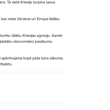
ra. Tā vietā Krievija turpina savus
kas nesīs Ukrainai un Eiropai lielāku
turētu tālāku Krievijas agresiju. Kamēr
 un plašāku ekonomisko pasākumu
esi apbrīnojama kopš paša kara sākuma.
tbalstu.